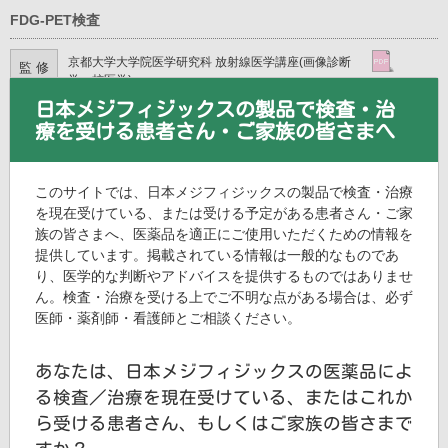
FDG-PET検査
京都大学大学院医学研究科 放射線医学講座(画像診断
監 修
学・核医学)
PDF(1MB)
教授 中本 裕士 先生
日本メジフィジックスの製品で検査・治
療を受ける患者さん・ご家族の皆さまへ
このサイトでは、日本メジフィジックスの製品で検査・治療
を現在受けている、または受ける予定がある患者さん・ご家
族の皆さまへ、医薬品を適正にご使用いただくための情報を
提供しています。掲載されている情報は一般的なものであ
脳血流シンチグラフィ
り、医学的な判断やアドバイスを提供するものではありませ
ん。検査・治療を受ける上でご不明な点がある場合は、必ず
PDF(1MB)
日本脳神経核医学研究会
監 修
医師・薬剤師・看護師とご相談ください。
あなたは、日本メジフィジックスの医薬品によ
る検査／治療を現在受けている、またはこれか
ら受ける患者さん、もしくはご家族の皆さまで