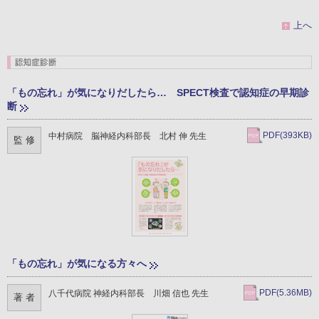
上へ
「もの忘れ」が気になりだしたら… SPECT検査で認知症の早期診
断
PDF(393KB)
中村病院 脳神経内科部長 北村 伸 先生
監 修
「もの忘れ」が気になる方々へ
PDF(5.36MB)
八千代病院 神経内科部長 川畑 信也 先生
著 者