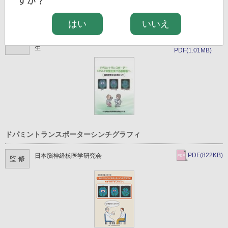
すか？
ドパミントランスポーターSPECT検査を受ける患者様へ
はい
いいえ
藤田医科大学 医学部 放射線医学教室 外山 宏 先
監 修
生
PDF(1.01MB)
ドパミントランスポーターシンチグラフィ
PDF(822KB)
日本脳神経核医学研究会
監 修