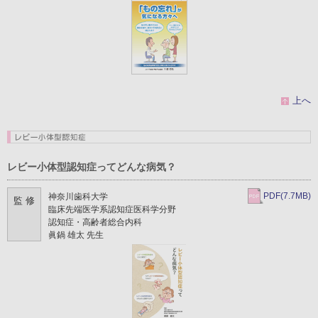
上へ
レビー小体型認知症ってどんな病気？
PDF(7.7MB)
神奈川歯科大学
監 修
臨床先端医学系認知症医科学分野
認知症・高齢者総合内科
眞鍋 雄太 先生