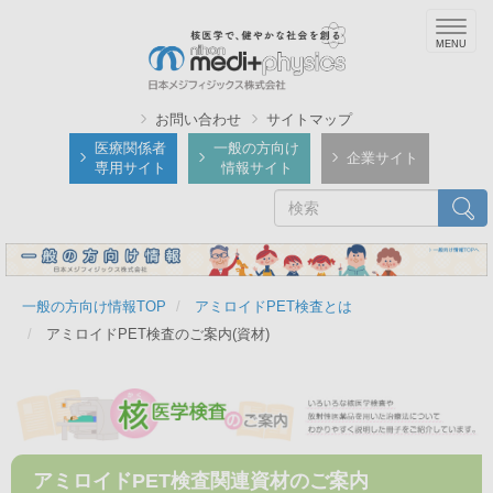
メ
Togg
イ
navig
ン
コ
ン
お問い合わせ
サイトマップ
テ
医療関係者
一般の方向け
企業サイト
専用サイト
情報サイト
ン
ツ
検
検索
に
索
移
動
一般の方向け情報TOP
アミロイドPET検査とは
アミロイドPET検査のご案内(資材)
アミロイドPET検査関連資材のご案内