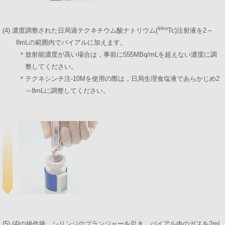
99m
(4) 濃度調整された日局過テクネチウム酸ナトリウム(
Tc)注射液を2～
8mLの範囲内でバイアルに加えます。
＊放射能濃度が高い場合は，事前に555MBq/mLを超えない濃度に調
整してください。
＊テクネシンチ注-10Mを使用の際は，日局生理食塩液であらかじめ2
～8mLに調整してください。
(5) (4)の操作後，シリンジのプランジャーを引き，バイアル内のガスを2mL