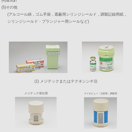
(4)通気針
(5)その他
(アルコール綿，ゴム手袋，遮蔽用シリンジシールド，調製記録用紙，
シリンジシールド・プランジャー用シールなど)
(1) メジテックまたはテクネシンチ注
メジテック溶出用
マイオビュー「注射用」調製用