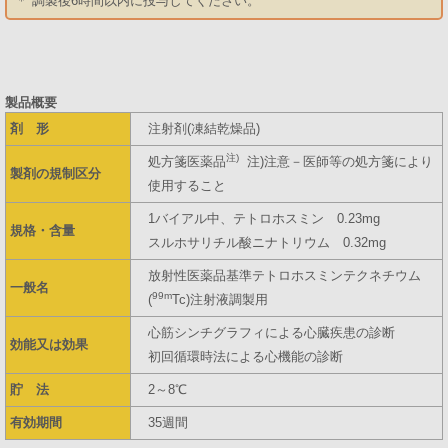
＊ 調製後6時間以内に投与してください。
製品概要
剤 形
注射剤(凍結乾燥品)
注)
処方箋医薬品
注)注意－医師等の処方箋により
製剤の規制区分
使用すること
1バイアル中、テトロホスミン 0.23mg
規格・含量
スルホサリチル酸ニナトリウム 0.32mg
放射性医薬品基準テトロホスミンテクネチウム
一般名
99m
(
Tc)注射液調製用
心筋シンチグラフィによる心臓疾患の診断
効能又は効果
初回循環時法による心機能の診断
貯 法
2～8℃
有効期間
35週間