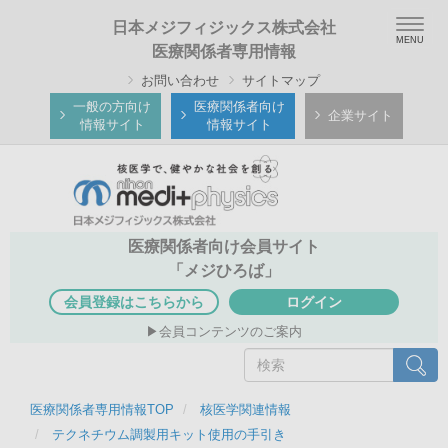
メ
Togg
日本メジフィジックス株式会社
イ
navig
医療関係者専用情報
ン
お問い合わせ
サイトマップ
コ
ン
一般の方向け
医療関係者向け
企業サイト
情報サイト
情報サイト
テ
ン
ツ
に
移
医療関係者向け会員サイト
動
「メジひろば」
会員登録はこちらから
ログイン
会員コンテンツのご案内
検
検索
索
医療関係者専用情報TOP
核医学関連情報
テクネチウム調製用キット使用の手引き