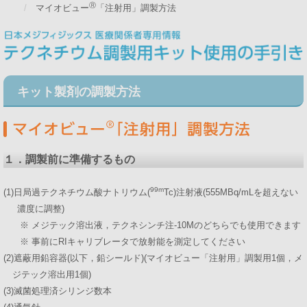
Ⓡ
マイオビュー
「注射用」調製方法
キット製剤の調製方法
１．調製前に準備するもの
99m
(1)日局過テクネチウム酸ナトリウム(
Tc)注射液(555MBq/mLを超えない
濃度に調整)
※ メジテック溶出液，テクネシンチ注-10Mのどちらでも使用できます
※ 事前にRIキャリブレータで放射能を測定してください
(2)遮蔽用鉛容器(以下，鉛シールド)(マイオビュー「注射用」調製用1個，メ
ジテック溶出用1個)
(3)滅菌処理済シリンジ数本