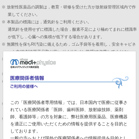
※ 放射性医薬品の調製は，教育・研修を受けた方が放射線管理区域内で作
業してください。
※ 本製品の標識には，通気針をご利用ください。
通気針を使用せずに標識した場合，酸素不足により極めてまれに標識率
が低下し，心臓への集積が低下する場合があります。
※ 無菌性を保ちRI汚染に備えるため，ゴム手袋等を着用し，安全キャビネ
ット内(放射性医薬品取り扱いガイドライン推奨)で作業してください。
※ 被曝を低減するために，鉛シールドおよびシリンジシールドを使用して
ください。
※ 調製に使用するシリンジ，針などは滅菌済のものを使用してください。
※ バイアルのゴム栓表面は，アルコール綿等で消毒してください。また，
アルコールは乾燥して初めて消毒効果が出るので，アルコールが乾燥し
てから針を刺通してください。
この「医療関係者専用情報」では、日本国内で医療に従事さ
※ 交差汚染回避のため，針やシリンジは操作ごとに必ず新しいものに取替
れている医療関係者「医師、歯科医師、放射線技師、薬剤
えてご使用ください。
師、看護師等」の方を対象に、弊社医療用医薬品、医療機器
※ 投与量は年齢，体重及び検査方法により適宜増減しますが，診断上の有
を適正にご使用いただくための情報を提供することを目的と
益性が被曝による不利益を上回ると判断される場合にのみ投与すること
しております。
とし，投与量は「放射性医薬品の適正使用におけるガイドライン(日本
一般の方へおよび国外の医療関係者への情報提供を目的とし