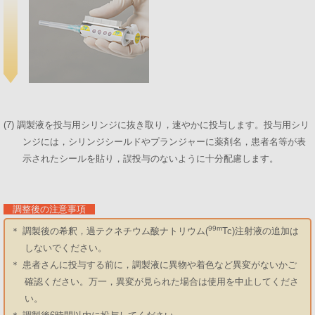
(7) 調製液を投与用シリンジに抜き取り，速やかに投与します。投与用シリ
ンジには，シリンジシールドやプランジャーに薬剤名，患者名等が表
示されたシールを貼り，誤投与のないように十分配慮します。
調整後の注意事項
99m
＊ 調製後の希釈，過テクネチウム酸ナトリウム(
Tc)注射液の追加は
しないでください。
＊ 患者さんに投与する前に，調製液に異物や着色など異変がないかご
確認ください。万一，異変が見られた場合は使用を中止してくださ
い。