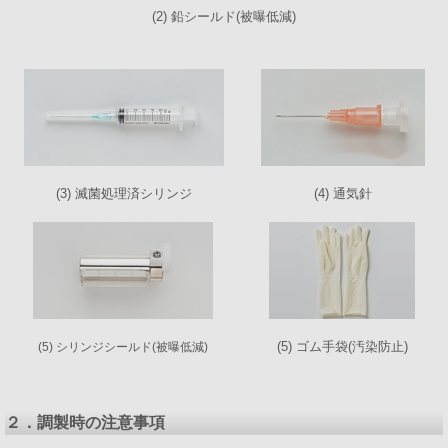
(2) 鉛シールド(被曝低減)
(3) 滅菌処理済シリンジ
(4) 通気針
(5) ゴム手袋(汚染防止)
(5) シリンジシールド(被曝低減)
２．調製時の注意事項