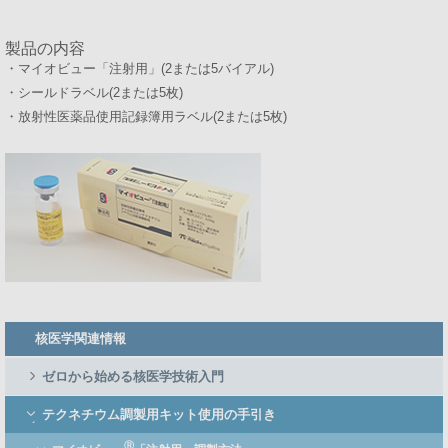
製品の内容
・マイオビュー「注射用」(2または5バイアル)
・シールドラベル(2または5枚)
・放射性医薬品使用記録簿用ラベル(2または5枚)
Member
核医学関連情報
Side
Menu
ゼロから始める核医学技術入門
テクネチウム調製用キット使用の手引き
Ⓡ