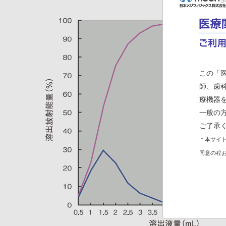
この「
師、歯
療機器
一般の
ご了承
＊本サイト
同意の程