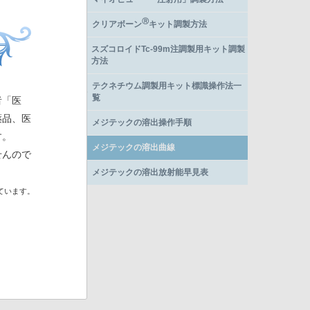
Ⓡ
クリアボーン
キット調製方法
スズコロイドTc-99m注調製用キット調製
方法
テクネチウム調製用キット標識操作法一
覧
者「医
薬品、医
メジテックの溶出操作手順
す。
メジテックの溶出曲線
せんので
メジテックの溶出放射能早見表
ています。