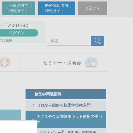
一般の方向け
医療関係者向け
企業サイト
情報サイト
情報サイト
ト
「メジひろば」
ログイン
検
検索
のご案内
索
セミナー・講演会
Member
核医学関連情報
Side
Menu
ゼロから始める核医学技術入門
テクネチウム調製用キット使用の手引
き
Ⓡ
マイオビュー
「注射用」調製方法