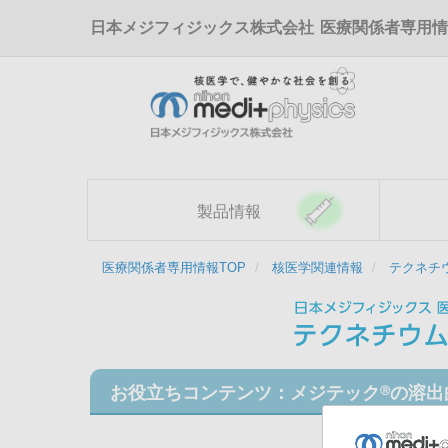
メ
日本メジフィジックス株式会社
医療関係者専用情
イ
ン
コ
ン
テ
ン
ツ
に
移
製品情報
動
医療関係者専用情報TOP
核医学関連情報
テクネチ
お役立ちコンテンツ：メジテック
の溶出
Ⓡ