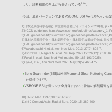
8,9)
より、診断精度の向上が報告されている
。
今回、最新バージョンであるVSBONE BSI Ver.3.0
1)日本泌尿器科学会(編). 前立腺癌診療ガイドライン2023年版. p.21
2)NCCN guidelines https://www.nccn.org/guidelines/category_1,
3)EAU guidelines https://uroweb.org/guidelines/prostate-cancer ,P
4)日本泌尿器科学会・日本病理学会・日本医学放射線学会編. 前立腺癒取扱
5)EAU guidelines https://uroweb.org/guidelines/prostate-cancer, Pr
6)Wakabayashi H, et al., Ann Nucl Med. 2013; 27(9): 802-7.
7)Ashizawa T, Nagata M, et al., Sci Rep. 2022 Oct 26;12(1): 18016.
8)Fukai S, et al., Nucl Med Mol Imaging 59, 185-193(2025).
9)Oya A, et al., Ann Nucl Med. 2025 May;39(5): 466-475.
●
Bone Scan Index(BSI)は米国Memorial Sloan K
10)
た指標です
。
●
VSBONE BSIは骨シンチ全身像において骨格の解剖構造
10)J Nucl Med. 1997; 38: 1401-1406
11)Int J Comput Assist Radial Surg. 2020; 15: 389-400