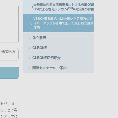
去勢抵抗性前立腺癌患者におけるVSBONE
223
BSIによる塩化ラジウム(
Ra)治療の評価
VSBONE BSI Ver.3.0を用いた定期的なフ
ォローアップが有用であった進行前立腺癌
症例
前立腺癌
GI-BONE
ご希望の方
GI-BONE症例紹介
関連セミナーのご案内
1-3)
る
。ま
いることで客
ジョンアップに