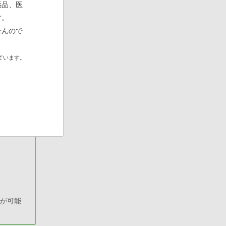
薬品、医
す。
せんので
ています。
」が可能