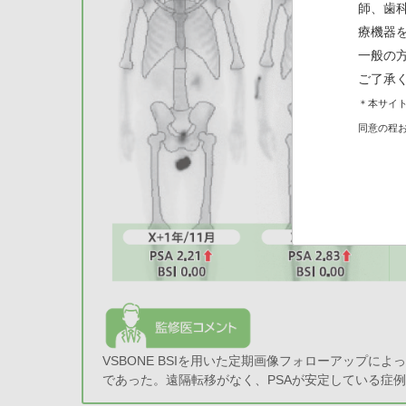
師、歯
療機器
一般の
ご了承
＊本サイト
同意の程
VSBONE BSIを用いた定期画像フォローアップ
であった。遠隔転移がなく、PSAが安定している症