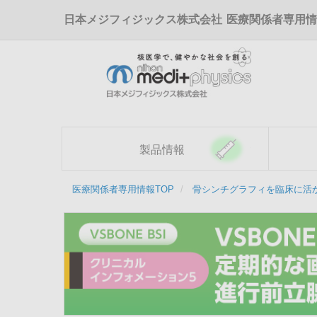
メ
日本メジフィジックス株式会社
医療関係者専用情
イ
ン
コ
ン
テ
ン
ツ
に
移
製品情報
動
医療関係者専用情報TOP
骨シンチグラフィを臨床に活