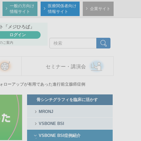
一般の方向け
医療関係者向け
企業サイト
情報サイト
情報サイト
ト
「メジひろば」
ログイン
検
検索
のご案内
索
セミナー・講演会
定期的なフォローアップが有用であった進行前立腺癌症例
Member
骨シンチグラフィを臨床に活かす
Side
Menu
MRONJ
VSBONE BSI
VSBONE BSI症例紹介