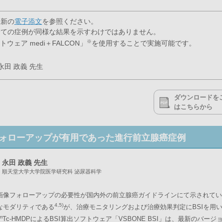
最新の
電子添文
を参照ください。
全ての症例が同様な結果を示すわけではありません。
※
ウェア medi＋FALCON」
を使用することで実施可能です。
田 政義 先生
ダウンロードを
はこちらから
定期的なフォローアップが有用であった進行前立腺癌症例
永田 政義 先生
順天堂大学大学院医学研究科 泌尿器科学
画像フォローアップの必要性が国内外の前立腺癌ガイドラインにて示されてい
4,5)
なモダリティである
が、治療モニタリングおよび治療効果判定にBSIを用
m
Tc-HMDPによるBSI算出ソフトウェア「VSBONE BSI」は、最新のバー