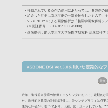
・掲載されている薬剤の使用にあたっては、各製剤の
・紹介した症例は臨床症例の一部を紹介したもので、
・VSBONE BSIによる画像解析は「核医学画像解析ソフト
(※認証番号：301ADBZX00045000)
・画像提供：順天堂大学大学院医学研究科 泌尿器科学 永
VSBONE BSI Ver.3.0を用いた
監修
近年、進行前立腺癌の治療モニタリングにおいて、定期的な
た、進行前立腺癌の骨転移評価に、骨シンチグラフィは必要
5-7)
99
観的な評価が可能
であり、現在、広く活用されている。