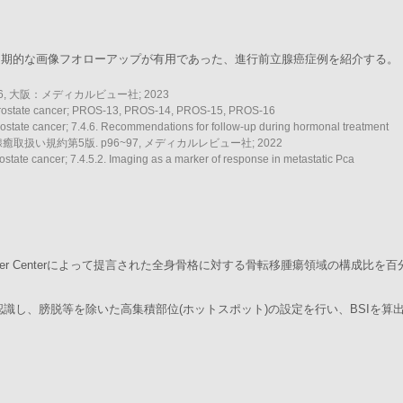
を用いた定期的な画像フオローアップが有用であった、進行前立腺癌症例を紹介する。
6, 大阪：メディカルビュー社; 2023
 Prostate cancer; PROS-13, PROS-14, PROS-15, PROS-16
rostate cancer; 7.4.6. Recommendations for follow-up during hormonal treatment
い規約第5版. p96~97, メディカルレビュー社; 2022
ostate cancer; 7.4.5.2. Imaging as a marker of response in metastatic Pca
ettering Cancer Centerによって提言された全身骨格に対する骨転移腫瘍領域の構成比
を認識し、膀脱等を除いた高集積部位(ホットスポット)の設定を行い、BSIを算