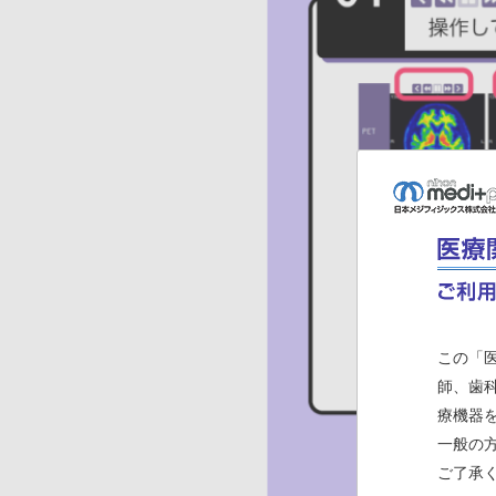
この「
師、歯
療機器
一般の
ご了承