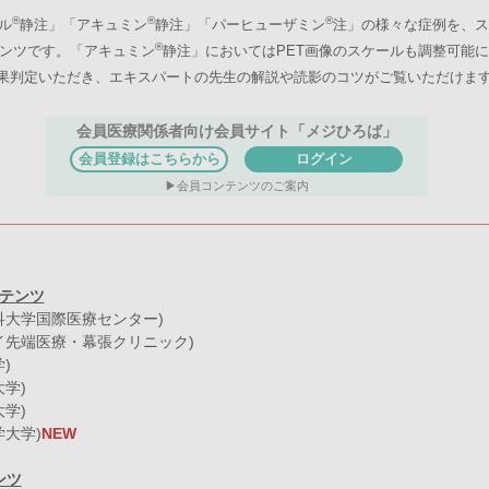
®
®
®
ル
静注」「アキュミン
静注」「パーヒューザミン
注」の様々な症例を、ス
®
ンツです。「アキュミン
静注」においてはPET画像のスケールも調整可能
果判定いただき、エキスパートの先生の解説や読影のコツがご覧いただけま
会員医療関係者向け会員サイト「メジひろば」
会員登録はこちらから
ログイン
会員コンテンツのご案内
ンテンツ
科大学国際医療センター)
イ先端医療・幕張クリニック)
)
大学)
大学)
学大学)
NEW
ンツ