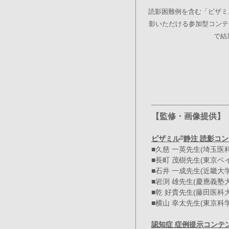
読影困難例を含む「ビザミ
影いただける参加型コンテ
で結
【監修・画像提供】
®
ビザミル
静注 読影コ
■久慈 一英先生(埼玉医
■長町 茂樹先生(東京ベ
■石井 一成先生(近畿大学
■岩渕 雄先生(慶應義塾
■乾 好貴先生(藤田医科
■横山 幸太先生(東京科
認知症 症例提示コンテ