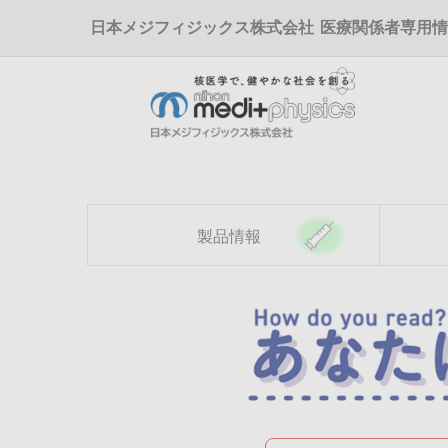
メ
日本メジフィジックス株式会社
医療関係者専用情
イ
ン
コ
ン
テ
ン
ツ
に
移
動
製品情報