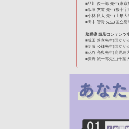
■品川 俊一郎 先生(東
■飯塚 友道 先生(複十字
■小林 良太 先生(山形大
■田中 智貴 先生(国立
脳腫瘍 読影コンテンツ
■成田 善孝先生(国立が
■伊藤 公輝先生(国立が
■花谷 亮典先生(鹿児島
■廣野 誠一郎先生(千葉