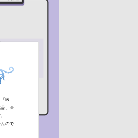
者「医
薬品、医
す。
せんので