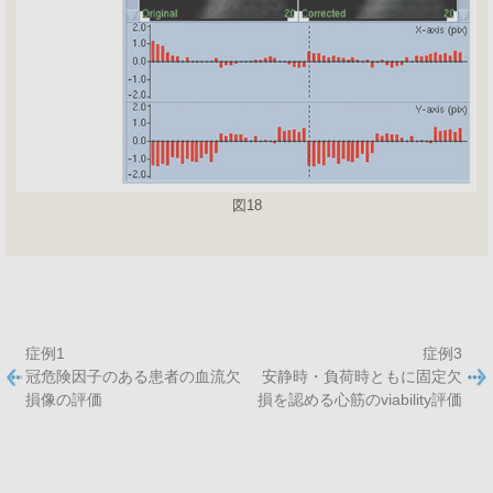
図18
症例1
症例3
冠危険因子のある患者の血流欠
安静時・負荷時ともに固定欠
損像の評価
損を認める心筋のviability評価