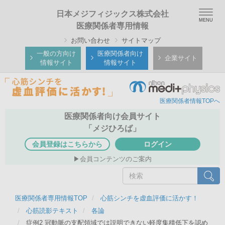
メ
Togg
日本メジフィジックス株式会社
イ
navig
医療関係者専用情報
ン
お問い合わせ
サイトマップ
コ
ン
一般の方向け
医療関係者向け
企業サイト
情報サイト
情報サイト
テ
ン
ツ
医療関係者情報TOPへ
に
移
医療関係者向け会員サイト
動
「メジひろば」
会員登録はこちらから
ログイン
会員コンテンツのご案内
検
検索
索
医療関係者専用情報TOP
心筋シンチを虚血評価に活かす！
心筋読影テキスト
各論
症例2 冠動脈の支配領域では説明できない軽度集積低下を認め