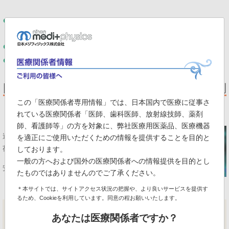
●
70歳代の女性。ラクナ梗塞の既往があるが、冠危険因子は高血圧症のみ
で、安静時心エコー図では左室心機能は正常。
●
リスク評価のために運動負荷(エルゴメータ)SPECTを実施した。
●
負荷心電図はII，III，aVFにupslope型ST低下1.5mmを認め、陽性。
図17はSPECT短軸像である。どのように判
この「医療関係者専用情報」では、日本国内で医療に従事さ
断するか？
れている医療関係者「医師、歯科医師、放射線技師、薬剤
師、看護師等」の方を対象に、弊社医療用医薬品、医療機器
運動負
を適正にご使用いただくための情報を提供することを目的と
荷時
しております。
一般の方へおよび国外の医療関係者への情報提供を目的とし
安静時
たものではありませんのでご了承ください。
図17
＊本サイトでは、サイトアクセス状況の把握や、より良いサービスを提供す
るため、Cookieを利用しています。同意の程お願いいたします。
あなたは医療関係者ですか？
負荷時像の左室の輪郭(shape)が円型でないことと、mid～distalの