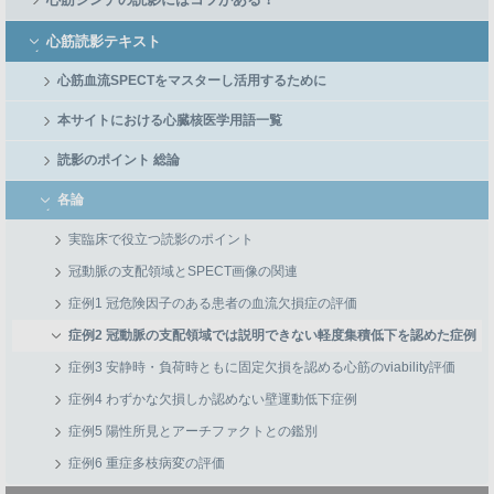
心筋読影テキスト
心筋血流SPECTをマスターし活用するために
本サイトにおける心臓核医学用語一覧
読影のポイント 総論
各論
実臨床で役立つ読影のポイント
冠動脈の支配領域とSPECT画像の関連
症例1 冠危険因子のある患者の血流欠損症の評価
症例2 冠動脈の支配領域では説明できない軽度集積低下を認めた症例
症例3 安静時・負荷時ともに固定欠損を認める心筋のviability評価
症例4 わずかな欠損しか認めない壁運動低下症例
症例5 陽性所見とアーチファクトとの鑑別
症例6 重症多枝病変の評価