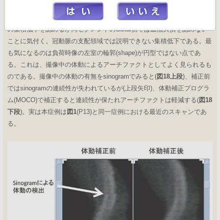
anteroseptumに血流欠損が、すぐ目につく。安静時像の左室はほぼ円型
であることと、負荷時像ではbaseのanterolateralやinferoseptumに軽度
の集積低下を認めるが同セグメントのdistal側では血流欠損を認めない
ことに気付く。冠動脈の支配領域では説明できない集積低下である。最
も気になるのは負荷時像の左室の輪郭(shape)が円型ではない点であ
る。これは、撮像中の体動によるアーチファクトとしてよく見られるも
のである。撮像中の体動の有無をsinogramでみると(
図18上段
)、補正前
ではsinogramの連続性が失われているが(上段矢印)、体動補正プログラ
ム(MOCO)で補正すると連続性が保たれアーチファクトは軽減する(
図18
下段
)。実は本症例は
図1
(P13)と同一症例における最近のスキャンであ
る。