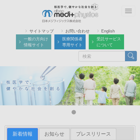
メ
イ
Togg
ン
navig
コ
サイトマップ
お問い合わせ
English
ン
一般の方向け
医療関係者
受託サービス
テ
情報サイト
専用サイト
について
ン
検
検索
ツ
索
に
移
動
新着情報
お知らせ
プレスリリース