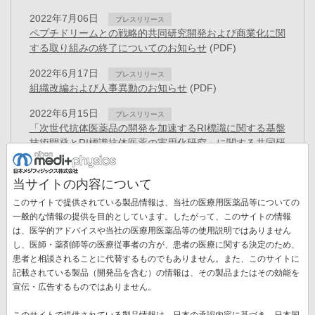
2022年7月06日
プレスリリース
ペプチドリームとの戦略的共同研究開発および商業化に関
する取り組みの終了についてのお知らせ
(PDF)
2022年6月17日
プレスリリース
組織改編および人事異動のお知らせ
(PDF)
2022年6月15日
プレスリリース
「次世代抗体医薬品の開発を加速するRI標識に関する基盤
技術開発とRI標識抗体医薬の実用化研究」に関する共同研
究契約を締結
(PDF)
当サイトの内容について
2022年4月11日
お知らせ
「健康経営優良法人2022」認定のお知らせ
(PDF)
このサイトで提供されている製品情報は、当社の医療用医薬品等についての
一般的な情報の提供を目的としています。したがって、このサイトの情報
2022年4月05日
プレスリリース
は、医学的アドバイスや当社の医療用医薬品等の使用説明ではありません
新しいがん治療と期待されるTATのコア原料となるアクチ
し、医師・薬剤師等の医療従事者の方が、患者の医療に関する決定のため、
ニウム225の小型加速器による治験薬製造スケールでの製
患者と相談されることに代替するものでもありません。また、このサイトに
造に世界で初めて成功
(PDF)
記載されている製品（開発品を含む）の情報は、その製品またはその効能を
ペ
宣伝・広告するものではありません。
ー
先
« 最初
前
‹‹
ペ
6
ペ
7
ペ
8
ペ
9
カ
10
ペ
11
ジ
このサイトで提供されている製品情報は、日本の承認内容に基づき、日本国