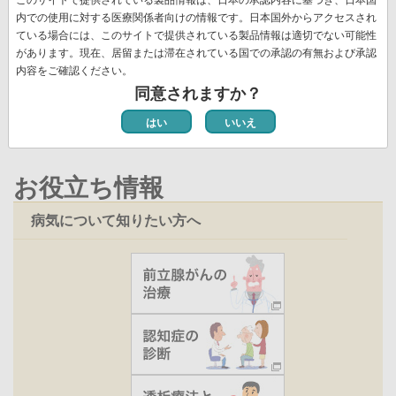
送
頭
ペ
ー
ー
ー
ー
レ
ー
ペ
12
ペ
13
ペ
14
次
››
最
最終 »
り
内での使用に対する医療関係者向けの情報です。日本国外からアクセスされ
ペ
ー
ジ
ジ
ジ
ジ
ン
ジ
ー
ー
ー
ペ
終
ている場合には、このサイトで提供されている製品情報は適切でない可能性
ー
ジ
ト
ジ
ジ
ジ
ー
ペ
があります。現在、居留または滞在されている国での承認の有無および承認
ジ
ペ
新着情報一覧
内容をご確認ください。
ジ
ー
ー
同意されますか？
ジ
ジ
はい
いいえ
お役立ち情報
病気について知りたい方へ