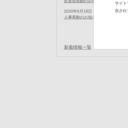
監査役異動のお知らせ
(PDF)
サイト
在され
2020年6月18日
プレスリリース
人事異動のお知らせ
(PDF)
ペ
ー
先
« 最初
ジ
送
頭
り
ペ
新着情報一覧
ー
ジ