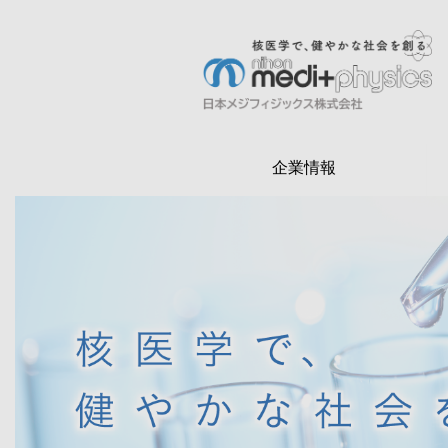
メ
イ
ン
検
コ
索
ン
テ
企業情報
ン
ツ
に
移
動