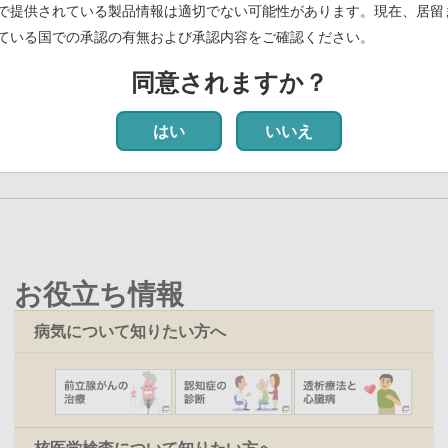
で提供されている製品情報は適切でない可能性があります。現在、居留
ている国での承認の有無および承認内容をご確認ください。
同意されますか？
前
‹‹
ペ
12
ペ
13
ペ
14
ペ
15
ペ
16
カ
17
ペ
18
ペ
19
ペ
20
次
››
ペ
ー
ー
ー
ー
ー
レ
ー
ー
ー
ペ
はい
いいえ
ー
ジ
ジ
ジ
ジ
ジ
ン
ジ
ジ
ジ
ー
ジ
ト
ジ
ペ
ー
ジ
お役立ち情報
病気について知りたい方へ