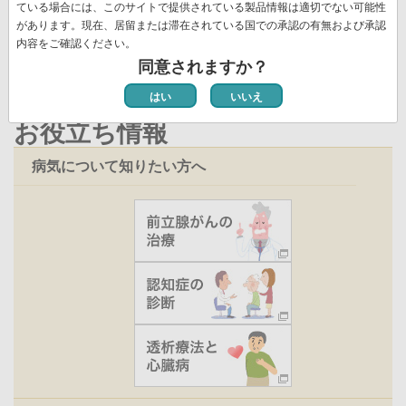
ジ
ペ
ている場合には、このサイトで提供されている製品情報は適切でない可能性
新着情報一覧
ジ
ー
ー
があります。現在、居留または滞在されている国での承認の有無および承認
ジ
内容をご確認ください。
ジ
同意されますか？
はい
いいえ
お役立ち情報
病気について知りたい方へ