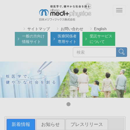
メ
イ
Togg
ン
navig
コ
サイトマップ
お問い合わせ
English
ン
一般の方向け
医療関係者
受託サービス
テ
情報サイト
専用サイト
について
ン
検
検索
ツ
索
に
移
動
新着情報
お知らせ
プレスリリース