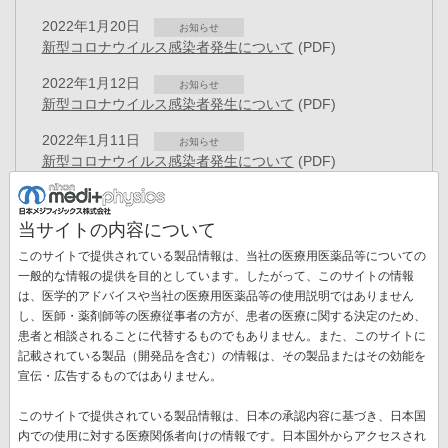
2022年1月20日
お知らせ
新型コロナウイルス感染者発生について
(PDF)
2022年1月12日
お知らせ
新型コロナウイルス感染者発生について
(PDF)
2022年1月11日
お知らせ
新型コロナウイルス感染者発生について
(PDF)
2021年11月17日
プレスリリース
特異的かつ簡便な抗体修飾技術に関する特許を取得 ～セ
当サイトの内容について
ラノスティクスを具現化する放射性金属核種の抗体への付
このサイトで提供されている製品情報は、当社の医療用医薬品等についての
加技術～
(PDF)
一般的な情報の提供を目的としています。したがって、このサイトの情報
2021年9月01日
は、医学的アドバイスや当社の医療用医薬品等の使用説明ではありません
お知らせ
し、医師・薬剤師等の医療従事者の方が、患者の医療に関する決定のため、
新型コロナウイルス感染者発生について
(PDF)
ペ
患者と相談されることに代替するものでもありません。また、このサイトに
ー
記載されている製品（開発品を含む）の情報は、その製品またはその効能を
先
« 最初
前
‹‹
ペ
9
ペ
10
ペ
11
ペ
12
カ
13
ペ
14
ジ
宣伝・広告するものではありません。
送
頭
ペ
ー
ー
ー
ー
レ
ー
ペ
15
ペ
16
ペ
17
次
››
最
最終 »
り
ペ
ー
ジ
ジ
ジ
ジ
ン
ジ
このサイトで提供されている製品情報は、日本の承認内容に基づき、日本国
ー
ー
ー
ペ
終
ー
ジ
ト
内での使用に対する医療関係者向けの情報です。日本国外からアクセスされ
ジ
ジ
ジ
ー
ペ