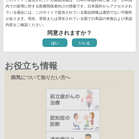
送
頭
ペ
ー
ー
ー
ー
レ
ー
ペ
12
ペ
13
ペ
14
次
››
最
最終 »
り
内での使用に対する医療関係者向けの情報です。日本国外からアクセスされ
ペ
ー
ジ
ジ
ジ
ジ
ン
ジ
ー
ー
ー
ペ
終
ている場合には、このサイトで提供されている製品情報は適切でない可能性
ー
ジ
ト
ジ
ジ
ジ
ー
ペ
があります。現在、居留または滞在されている国での承認の有無および承認
ジ
ペ
新着情報一覧
内容をご確認ください。
ジ
ー
ー
同意されますか？
ジ
ジ
はい
いいえ
お役立ち情報
病気について知りたい方へ