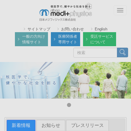
メ
イ
Togg
ン
navig
コ
サイトマップ
お問い合わせ
English
ン
一般の方向け
医療関係者
受託サービス
テ
情報サイト
専用サイト
について
ン
検
検索
ツ
索
に
移
動
新着情報
お知らせ
プレスリリース