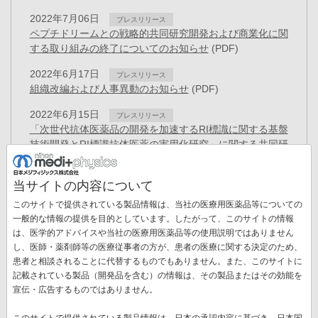
2022年7月06日
プレスリリース
ペプチドリームとの戦略的共同研究開発および商業化に関
する取り組みの終了についてのお知らせ
(PDF)
2022年6月17日
プレスリリース
組織改編および人事異動のお知らせ
(PDF)
2022年6月15日
プレスリリース
「次世代抗体医薬品の開発を加速するRI標識に関する基盤
技術開発とRI標識抗体医薬の実用化研究」に関する共同研
究契約を締結
(PDF)
当サイトの内容について
2022年4月11日
お知らせ
「健康経営優良法人2022」認定のお知らせ
(PDF)
このサイトで提供されている製品情報は、当社の医療用医薬品等についての
一般的な情報の提供を目的としています。したがって、このサイトの情報
2022年4月05日
プレスリリース
は、医学的アドバイスや当社の医療用医薬品等の使用説明ではありません
新しいがん治療と期待されるTATのコア原料となるアクチ
し、医師・薬剤師等の医療従事者の方が、患者の医療に関する決定のため、
ニウム225の小型加速器による治験薬製造スケールでの製
患者と相談されることに代替するものでもありません。また、このサイトに
造に世界で初めて成功
(PDF)
記載されている製品（開発品を含む）の情報は、その製品またはその効能を
ペ
宣伝・広告するものではありません。
ー
先
« 最初
前
‹‹
ペ
6
ペ
7
ペ
8
ペ
9
カ
10
ペ
11
ジ
このサイトで提供されている製品情報は、日本の承認内容に基づき、日本国