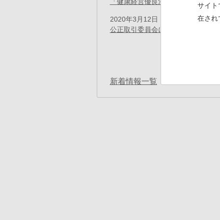
「健康経営優良法人2020」に認定
(
サイト
在され
2020年3月12日
プレスリリース
公正取引委員会による確約計画の認
ペ
ー
先
« 最初
ジ
送
頭
り
ペ
新着情報一覧
ー
ジ