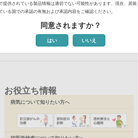
PDF)
で提供されている製品情報は適切でない可能性があります。現在、居留
ている国での承認の有無および承認内容をご確認ください。
定について
(PDF)
同意されますか？
前
‹‹
ペ
12
ペ
13
ペ
14
ペ
15
ペ
16
ペ
17
カ
18
ペ
19
ペ
20
次
››
ペ
ー
ー
ー
ー
ー
ー
レ
ー
ー
ペ
はい
いいえ
ー
ジ
ジ
ジ
ジ
ジ
ジ
ン
ジ
ジ
ー
ジ
ト
ジ
ペ
ー
ジ
お役立ち情報
病気について知りたい方へ