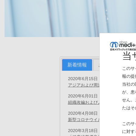
当
新着情報
お知らせ
プ
このサ
報の提
2020年6月15日
プレスリリース
当社の
アジアおよび周辺地域での核医学領
が、患
2020年6月01日
プレスリリース
せん。
組織改編および人事異動のお知らせ
たはそ
2020年4月08日
お知らせ
新型コロナウイルス感染症『緊急事
このサ
2020年3月18日
に対す
お知らせ