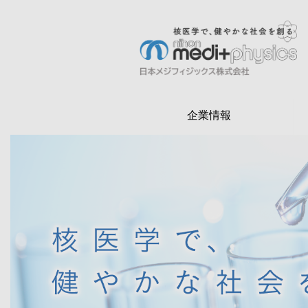
メ
イ
ン
検
コ
索
ン
テ
企業情報
ン
ツ
に
移
動