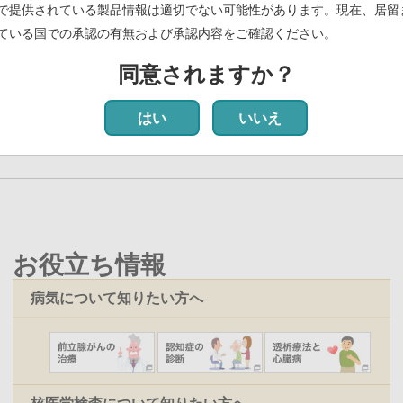
模法人部門）」に認定
で提供されている製品情報は適切でない可能性があります。現在、居留
ている国での承認の有無および承認内容をご確認ください。
同意されますか？
カ
1
ペ
2
ペ
3
ペ
4
ペ
5
ペ
6
ペ
7
ペ
8
ペ
9
次
››
最
最終 »
レ
ー
ー
ー
ー
ー
ー
ー
ー
ペ
終
はい
いいえ
ン
ジ
ジ
ジ
ジ
ジ
ジ
ジ
ジ
ー
ペ
ト
ジ
ー
ペ
ジ
ー
ジ
お役立ち情報
病気について知りたい方へ