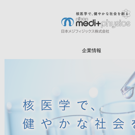
メ
イ
ン
検
コ
索
ン
テ
企業情報
ン
ツ
に
移
動