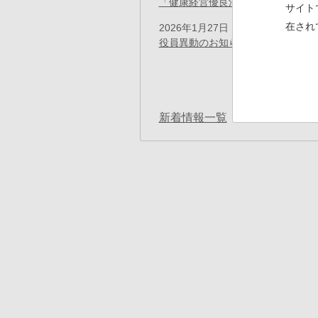
「健康経営優良法人 2026（大規
サイト
在され
2026年1月27日
プレスリリース
役員異動のお知らせ
ペ
ー
ジ
送
り
新着情報一覧