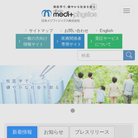
メ
イ
Togg
ン
navig
コ
サイトマップ
お問い合わせ
English
ン
一般の方向け
医療関係者
受託サービス
テ
情報サイト
専用サイト
について
ン
検
検索
ツ
索
に
移
動
新着情報
お知らせ
プレスリリース