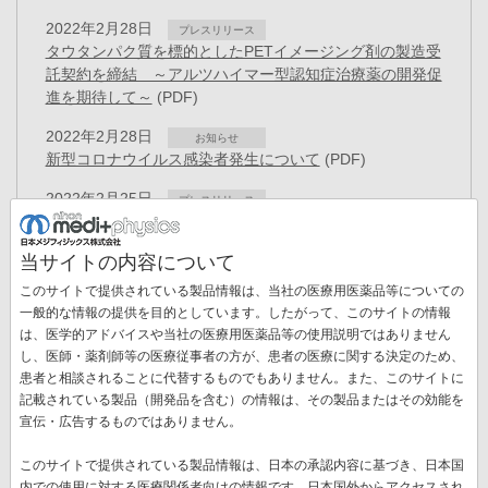
2022年2月28日
プレスリリース
タウタンパク質を標的としたPETイメージング剤の製造受
託契約を締結 ～アルツハイマー型認知症治療薬の開発促
進を期待して～
(PDF)
2022年2月28日
お知らせ
新型コロナウイルス感染者発生について
(PDF)
2022年2月25日
プレスリリース
役員異動のお知らせ
(PDF)
当サイトの内容について
2022年2月10日
お知らせ
メジテック®自主回収(クラスⅡ)のお知らせ(一部改
このサイトで提供されている製品情報は、当社の医療用医薬品等についての
訂)
(PDF)
一般的な情報の提供を目的としています。したがって、このサイトの情報
は、医学的アドバイスや当社の医療用医薬品等の使用説明ではありません
2022年2月10日
お知らせ
し、医師・薬剤師等の医療従事者の方が、患者の医療に関する決定のため、
新型コロナウイルス感染者発生について
(PDF)
患者と相談されることに代替するものでもありません。また、このサイトに
ペ
記載されている製品（開発品を含む）の情報は、その製品またはその効能を
ー
先
« 最初
前
‹‹
ペ
8
ペ
9
ペ
10
ペ
11
カ
12
ペ
13
宣伝・広告するものではありません。
ジ
送
頭
ペ
ー
ー
ー
ー
レ
ー
ペ
14
ペ
15
ペ
16
次
››
最
最終 »
り
このサイトで提供されている製品情報は、日本の承認内容に基づき、日本国
ペ
ー
ジ
ジ
ジ
ジ
ン
ジ
ー
ー
ー
ペ
終
内での使用に対する医療関係者向けの情報です。日本国外からアクセスされ