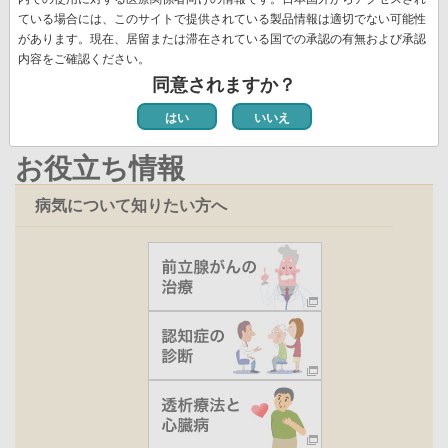
ー
ジ
ト
ジ
ジ
ジ
ー
ペ
ている場合には、このサイトで提供されている製品情報は適切でない可能性
ジ
ペ
新着情報一覧
があります。現在、居留または滞在されている国での承認の有無および承認
ジ
ー
ー
内容をご確認ください。
ジ
ジ
同意されますか？
はい
いいえ
お役立ち情報
病気について知りたい方へ