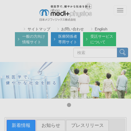
メ
イ
Togg
ン
navig
コ
サイトマップ
お問い合わせ
English
ン
一般の方向け
医療関係者
受託サービス
テ
情報サイト
専用サイト
について
ン
検
検索
ツ
索
に
移
動
新着情報
お知らせ
プレスリリース