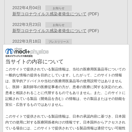
2022年4月04日
お知らせ
新型コロナウイルス感染者発生について
(PDF)
2022年3月23日
お知らせ
新型コロナウイルス感染者発生について
(PDF)
2022年3月18日
プレスリリース
人事異動のお知らせ
(PDF)
2022年3月10日
お知らせ
当サイトの内容について
3月14日システムメンテナンスのお知らせ
(PDF)
このサイトで提供されている製品情報は、当社の医療用医薬品等についての
2022年3月07日
一般的な情報の提供を目的としています。したがって、このサイトの情報
お知らせ
新型コロナウイルス感染者発生について
(PDF)
は、医学的アドバイスや当社の医療用医薬品等の使用説明ではありません
ペ
し、医師・薬剤師等の医療従事者の方が、患者の医療に関する決定のため、
ー
患者と相談されることに代替するものでもありません。また、このサイトに
先
« 最初
前
‹‹
ペ
7
ペ
8
ペ
9
ペ
10
カ
11
ペ
12
ジ
記載されている製品（開発品を含む）の情報は、その製品またはその効能を
送
頭
ペ
ー
ー
ー
ー
レ
ー
宣伝・広告するものではありません。
ペ
13
ペ
14
ペ
15
次
››
最
最終 »
り
ペ
ー
ジ
ジ
ジ
ジ
ン
ジ
ー
ー
ー
ペ
終
ー
ジ
ト
このサイトで提供されている製品情報は、日本の承認内容に基づき、日本国
ジ
ジ
ジ
ー
ペ
ジ
ペ
内での使用に対する医療関係者向けの情報です。日本国外からアクセスされ
新着情報一覧
ジ
ー
ー
ている場合には、このサイトで提供されている製品情報は適切でない可能性
ジ