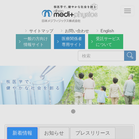
メ
イ
Togg
ン
navig
コ
サイトマップ
お問い合わせ
English
ン
一般の方向け
医療関係者
受託サービス
テ
情報サイト
専用サイト
について
ン
検
検索
ツ
索
に
移
動
新着情報
お知らせ
プレスリリース