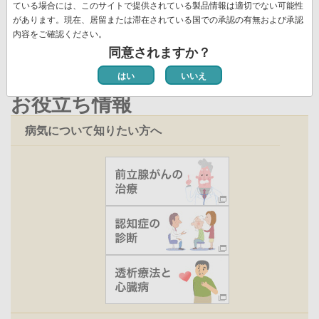
ペ
ている場合には、このサイトで提供されている製品情報は適切でない可能性
新着情報一覧
ー
ー
があります。現在、居留または滞在されている国での承認の有無および承認
ジ
内容をご確認ください。
ジ
同意されますか？
はい
いいえ
お役立ち情報
病気について知りたい方へ