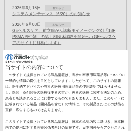
2026年6月15日
お知らせ
システムメンテナンス（6/20）のお知らせ
2026年6月08日
お知らせ
GEヘルスケア、前立腺がん診断用イメージング剤「18F
PSMA PET剤」の第Ⅰ相臨床試験を開始へ（GEヘルスケ
アのサイトに移動します）
2026年5月22日
お知らせ
システムメンテナンス（5/23）のお知らせ
当サイトの内容について
2026年3月27日
お知らせ
このサイトで提供されている製品情報は、当社の医療用医薬品等についての
「健康経営優良法人 2026（大規模法人部門）」に認定
一般的な情報の提供を目的としています。したがって、このサイトの情報
2026年1月27日
は、医学的アドバイスや当社の医療用医薬品等の使用説明ではありません
プレスリリース
し、医師・薬剤師等の医療従事者の方が、患者の医療に関する決定のため、
役員異動のお知らせ
ペ
患者と相談されることに代替するものでもありません。また、このサイトに
ー
記載されている製品（開発品を含む）の情報は、その製品またはその効能を
カ
1
ペ
2
ペ
3
ペ
4
ペ
5
ペ
6
ペ
7
ペ
8
ペ
9
次
››
ジ
宣伝・広告するものではありません。
送
レ
ー
ー
ー
ー
ー
ー
ー
ー
ペ
最
最終 »
り
ン
ジ
ジ
ジ
ジ
ジ
ジ
ジ
ジ
ー
このサイトで提供されている製品情報は、日本の承認内容に基づき、日本国
終
ト
ジ
内での使用に対する医療関係者向けの情報です。日本国外からアクセスされ
ペ