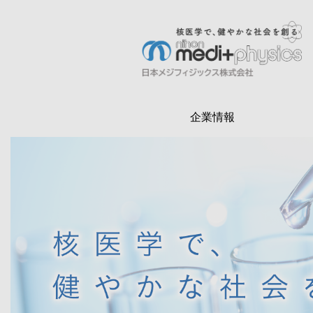
メ
イ
ン
検
コ
索
ン
テ
企業情報
ン
ツ
に
移
動