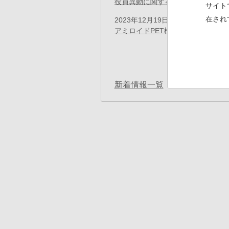
役員異動に関するお知らせ
(PDF)
サイト
在され
2023年12月19日
プレスリリース
アミロイドPET検査用イメージン
ペ
ー
先
« 
ジ
送
頭
り
ペ
新着情報一覧
ー
ジ