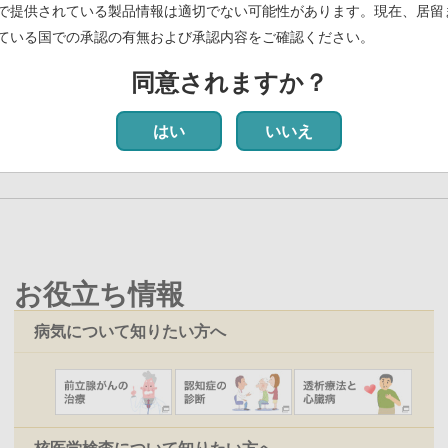
で提供されている製品情報は適切でない可能性があります。現在、居留
ている国での承認の有無および承認内容をご確認ください。
グ剤「ビザミルⓇ静注」による検査が保険適用 ―生産体制を増強へ―
(
同意されますか？
最初
前
‹‹
ペ
2
ペ
3
ペ
4
ペ
5
カ
6
ペ
7
ペ
8
ペ
9
ペ
10
次
››
最
最
ペ
ー
ー
ー
ー
レ
ー
ー
ー
ー
ペ
終
はい
いいえ
ー
ジ
ジ
ジ
ジ
ン
ジ
ジ
ジ
ジ
ー
ペ
ジ
ト
ジ
ー
ペ
ジ
ー
ジ
お役立ち情報
病気について知りたい方へ