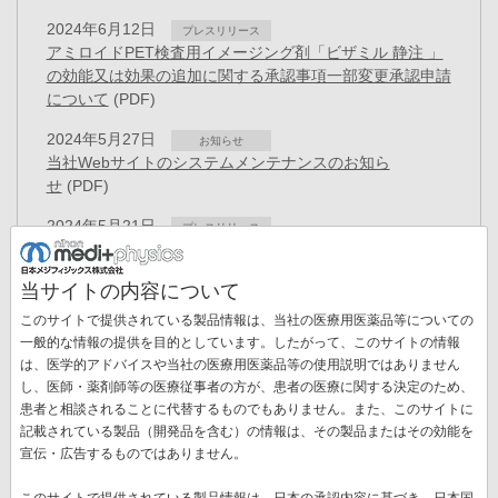
2024年6月12日
プレスリリース
アミロイドPET検査用イメージング剤「ビザミル 静注 」
の効能又は効果の追加に関する承認事項一部変更承認申請
について
(PDF)
2024年5月27日
お知らせ
当社Webサイトのシステムメンテナンスのお知ら
せ
(PDF)
2024年5月21日
プレスリリース
PET検査用放射性医薬品「アキュミン静注」薬価基準収
載
(PDF)
当サイトの内容について
2024年5月21日
お知らせ
このサイトで提供されている製品情報は、当社の医療用医薬品等についての
「ビザミル静注」薬価基準収載のお知らせ
(PDF)
一般的な情報の提供を目的としています。したがって、このサイトの情報
は、医学的アドバイスや当社の医療用医薬品等の使用説明ではありません
2024年4月11日
プレスリリース
し、医師・薬剤師等の医療従事者の方が、患者の医療に関する決定のため、
膵がんのイメージング剤として開発中の「NMK89」、世
患者と相談されることに代替するものでもありません。また、このサイトに
界初の患者画像撮影を米国で発表
(PDF)
記載されている製品（開発品を含む）の情報は、その製品またはその効能を
ペ
宣伝・広告するものではありません。
ー
先
« 最初
前
‹‹
ペ
1
ペ
2
ペ
3
ペ
4
カ
5
ペ
6
ペ
7
ジ
このサイトで提供されている製品情報は、日本の承認内容に基づき、日本国