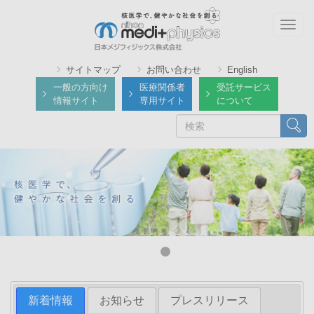
メ
イ
Togg
ン
navig
コ
サイトマップ
お問い合わせ
English
ン
一般の方向け
医療関係者
受託サービス
テ
情報サイト
専用サイト
について
ン
検
検索
ツ
索
に
移
動
新着情報
お知らせ
プレスリリース