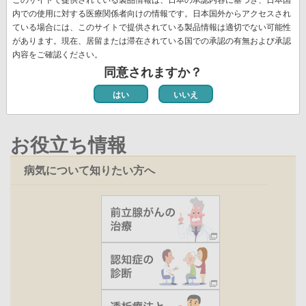
送
頭
ペ
ー
ー
ー
ー
レ
ー
ー
ペ
8
ペ
9
次
››
最
最終 »
り
内での使用に対する医療関係者向けの情報です。日本国外からアクセスされ
ペ
ー
ジ
ジ
ジ
ジ
ン
ジ
ジ
ー
ー
ペ
終
ている場合には、このサイトで提供されている製品情報は適切でない可能性
ー
ジ
ト
ジ
ジ
ー
ペ
があります。現在、居留または滞在されている国での承認の有無および承認
ジ
ペ
新着情報一覧
内容をご確認ください。
ジ
ー
ー
同意されますか？
ジ
ジ
はい
いいえ
お役立ち情報
病気について知りたい方へ