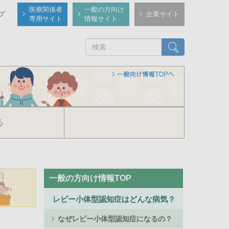
医療関係者
一般の方向け
プ
企業サイト
専用サイト
情報サイト
検索
る
Public
一般の方向け情報TOP
Side
Menu
レビー小体型認知症はどんな病気？
なぜレビー小体型認知症になるの？