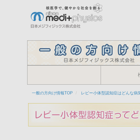
メ
イ
ン
コ
検
ン
索
テ
ン
ツ
に
移
動
一般の方向け情報TOP
レビー小体型認知症はどんな病