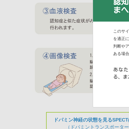
認知
まへ
このサ
を適正
判断や
ある場
あなた
る、ま
ドパミン神経の状態を見るSPECT
（ドパミントランスポータ