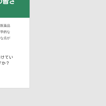
の皆さ
該医薬品
医学的な
明な点が
受けてい
すか？