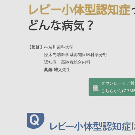
【監修】
神奈川歯科大学
臨床先端医学系認知症医科学分野
認知症・高齢者総合内科
眞鍋 雄太
先生
ダウンロードご希
こちらから(7.7MB