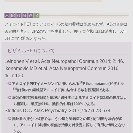
アミロイドPETにてアミロイドβの脳内蓄積は認められず、ADの合併は
否定的と考え、DPZの投与を中止した。抑うつ症状はほぼ消失し、X年
5月に自宅退院となった。
ビザミルPETについて
Leinonen V et al. Acta Neuropathol Commun 2014; 2: 46.
Ikonomovic MD et al. Acta Neuropathol Commun 2016;
4(1): 130.
18
アミロイドPETイメージングに用いられる
F-flutemetamol(ビザミル
TM
)は脳内の繊維型アミロイドβに結合する放射性薬剤である。
薬剤の集積(視覚読影)と病理組織検査によるアミロイドβ沈着の程度はよ
く相関し、感度は91%、陰性的中率は100%である。
Steffens DC JAMA Psychiatry. 2017;74(7):673-674.
高齢者の抑うつ状態では、うつ病と認知症との鑑別が困難な場合が多
く、アミロイドβ沈着の有無は治療方針決定に際して有用な情報となり
うる。