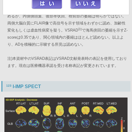
画像所見
テント上の脳室は軽度から中等度拡大、シルビウス裂の軽度開大を認
めるが、内側側頭葉、後部帯状回、楔前部の萎縮は明らかではない。
両側大脳白質にFLAIR像で高信号を示す領域をわずかに認め、加齢性
注)
変化もしくは虚血性病変を疑う。VSRAD
で海馬傍回の萎縮を示すZ-
scoreは0.35であり、関心領域内の萎縮はほとんど認めない。以上よ
り、ADを積極的に示唆する所見は認めない。
注)本資材中のVSRAD表記はVSRAD文献発表時の表記を使用しており
ます。現在は医療機器承認を受け名称表記が変更されています。
123
I-IMP SPECT