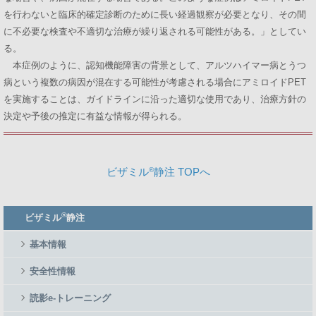
を行わないと臨床的確定診断のために長い経過観察が必要となり、その間
に不必要な検査や不適切な治療が繰り返される可能性がある。」としてい
る。
本症例のように、認知機能障害の背景として、アルツハイマー病とうつ
病という複数の病因が混在する可能性が考慮される場合にアミロイドPET
を実施することは、ガイドラインに沿った適切な使用であり、治療方針の
決定や予後の推定に有益な情報が得られる。
ビザミル
®
静注 TOPへ
Member
®
ビザミル
静注
Side
Menu
基本情報
安全性情報
読影e-トレーニング