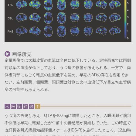
画像所見
定量画像では大脳皮質の血流は全体に低下している。定性画像では両側
前頭葉の血流が低下しており、うつ病の影響が考えられる。一方で、両
側楔前部にもごく軽度の血流低下を認め、早期のADの存在も否定でき
ない。左前頭葉、側頭葉、頭頂葉は対側に比べ血流低下が目立ち血管病
変の可能性も考えられる。
うつ病の再発と考え、QTPを400mgに増量したところ、入眠困難や胸部
不快感は早期に軽減したが午前中の倦怠感が持続していた。この時点で
改訂長谷川式簡易知能評価スケール(HDS-R)を施行したところ、12点(時