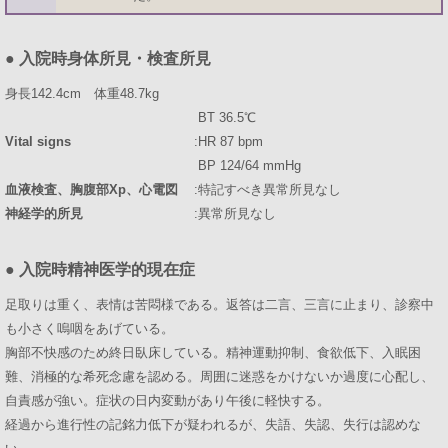
●
入院時身体所見・検査所見
身長142.4cm 体重48.7kg
BT 36.5℃
Vital signs
:
HR 87 bpm
BP 124/64 mmHg
血液検査、胸腹部Xp、心電図
:
特記すべき異常所見なし
神経学的所見
:
異常所見なし
●
入院時精神医学的現在症
足取りは重く、表情は苦悶様である。返答は二言、三言に止まり、診察中
も小さく嗚咽をあげている。
胸部不快感のため終日臥床している。精神運動抑制、食欲低下、入眠困
難、消極的な希死念慮を認める。周囲に迷惑をかけないか過度に心配し、
自責感が強い。症状の日内変動があり午後に軽快する。
経過から進行性の記銘力低下が疑われるが、失語、失認、失行は認めな