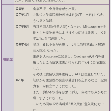
元来、快活で活動的な性格だった。
X-8年
:
食欲不振、全身倦怠感が出現。
X-7年1月
:
北海道大学病院精神科神経科(以下、当科)を初診。
うつ病と診断。
X-7年9月
:
当科初回入院(任意入院)となった。Mirtazapineを主
剤とした薬物療法により抑うつ症状は改善し、X-6
年1月に自宅退院した。
X-6年4月
:
嘔気、食欲不振が再燃し、6月に当科第2回入院(任
意入院)となった。
主剤をDuloxetineに変更し、Quetiapine(QTP)を併
現病歴
用したところ症状改善が得られ同年9月に自宅退院
した。
その後は寛解状態を維持し、ADLは自立していた。
X-1年
:
初頭から主治医の発言や受診日を忘れるなど、記銘
力低下が目立つようになった。
また、胸部不快感を頻繁に訴え、自宅で臥床がちに
過ごすようになった。
このため同年12月当科第3回入院(任意入院)となっ
た。