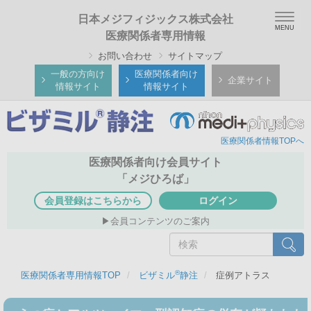
メ
Togg
日本メジフィジックス株式会社
イ
navig
医療関係者専用情報
ン
お問い合わせ
サイトマップ
コ
ン
一般の方向け
医療関係者向け
企業サイト
情報サイト
情報サイト
テ
ン
ツ
に
医療関係者情報TOPへ
移
医療関係者向け会員サイト
動
「メジひろば」
会員登録はこちらから
ログイン
会員コンテンツのご案内
検
検索
索
®
医療関係者専用情報TOP
ビザミル
静注
症例アトラス