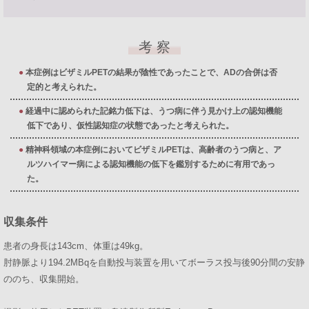
考 察
本症例はビザミルPETの結果が陰性であったことで、ADの合併は否
定的と考えられた。
経過中に認められた記銘力低下は、うつ病に伴う見かけ上の認知機能
低下であり、仮性認知症の状態であったと考えられた。
精神科領域の本症例においてビザミルPETは、高齢者のうつ病と、ア
ルツハイマー病による認知機能の低下を鑑別するために有用であっ
た。
収集条件
患者の身長は143cm、体重は49kg。
肘静脈より194.2MBqを自動投与装置を用いてボーラス投与後90分間の安静
ののち、収集開始。