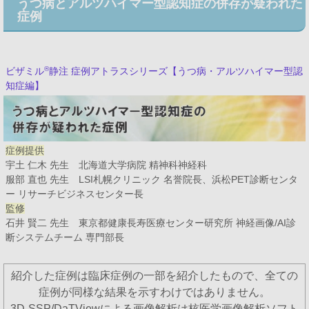
うつ病とアルツハイマー型認知症の併存が疑われた
症例
®
ビザミル
静注 症例アトラスシリーズ【うつ病・アルツハイマー型認
知症編】
症例提供
宇土 仁木 先生 北海道大学病院 精神科神経科
服部 直也 先生 LSI札幌クリニック 名誉院長、浜松PET診断センタ
ー リサーチビジネスセンター長
監修
石井 賢二 先生 東京都健康長寿医療センター研究所 神経画像/AI診
断システムチーム 専門部長
紹介した症例は臨床症例の一部を紹介したもので、全ての
症例が同様な結果を示すわけではありません。
3D-SSP/DaTViewによる画像解析は核医学画像解析ソフト