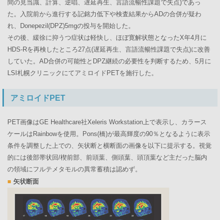
間の見当識、計算、逆唱、遅延再生、言語流暢性課題で失点)であっ
た。入院前から進行する記銘力低下や検査結果からADの合併が疑わ
れ、Donepezil(DPZ)5mgの投与を開始した。
その後、緩徐に抑うつ症状は軽快し、ほぼ寛解状態となったX年4月に
HDS-Rを再検したところ27点(遅延再生、言語流暢性課題で失点)に改善
していた。AD合併の可能性とDPZ継続の必要性を判断するため、5月に
LSI札幌クリニックにてアミロイドPETを施行した。
アミロイドPET
PET画像はGE Healthcare社Xeleris Workstation上で表示し、カラース
ケールはRainbowを使用。Pons(橋)が最高輝度の90％となるように表示
条件を調整した上での、矢状断と横断面の画像を以下に提示する。視覚
的には後部帯状回/楔前部、前頭葉、側頭葉、頭頂葉など主だった脳内
の領域にフルテメタモルの異常蓄積は認めず。
■
矢状断面