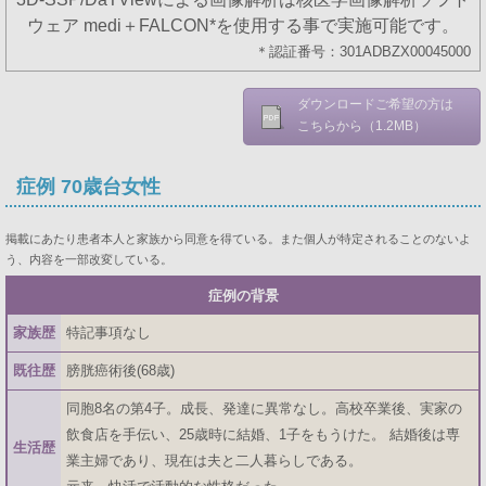
ウェア medi＋FALCON*を使用する事で実施可能です。
＊認証番号：301ADBZX00045000
ダウンロードご希望の方は
こちらから（1.2MB）
症例 70歳台女性
掲載にあたり患者本人と家族から同意を得ている。また個人が特定されることのないよ
う、内容を一部改変している。
症例の背景
家族歴
特記事項なし
既往歴
膀胱癌術後(68歳)
同胞8名の第4子。成長、発達に異常なし。高校卒業後、実家の
飲食店を手伝い、25歳時に結婚、1子をもうけた。 結婚後は専
生活歴
業主婦であり、現在は夫と二人暮らしである。