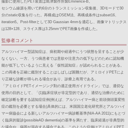
撮影に使用したPET装置は島津製作所製Eminence-B。
セシウム線源を用いて約6分のトランスミッション収集後、3Dモードで30
分のstatic収集を行った。再構成はOSEM法、再構成条件はsubset16、
iteration5。Post-filterとして3D Gaussian 4mmを適応し、画像マトリックス
は128×128、スライス厚は3.25mmでPET画像を作成した。
監修者コメント
アルツハイマー型認知症は、病初期や経過中にうつ状態を呈することが少
なくない。一方、うつ病患者では意欲や注意力の低下などのために認知機
能が低下しているように見える「仮性認知症」が認められることがある。
この両者を正確に鑑別することはしばしば困難だが、アミロイドPETによ
り正確な診断が得られる場合があり、診療上有用である。
「アミロイドPETイメージング剤の適正使用ガイドライン」では、適切な
使用の目的として、「(1)臨床症状が非定型的であり、適切な治療のために
確定診断を要する認知症症例(例えば、アルツハイマー病と前頭側頭葉変性
症の鑑別を必要とする場合)具体的には、米国国立老化研究所とアルツハイ
マー病協会による新しいアルツハイマー病診断基準(NIA-AA 2011)にもとづ
く臨床的疑診(possibleAD dementia)の基準を満たす、臨床経過が非典型的
な場合や、病因が混在する場合である。このような症例はアミロイドPET