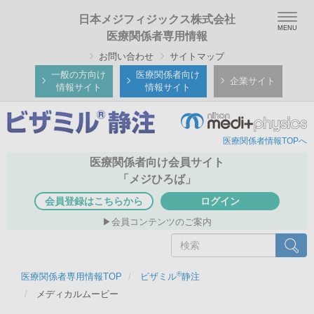
メ
Togg
日本メジフィジックス株式会社
イ
navig
医療関係者専用情報
ン
お問い合わせ
サイトマップ
コ
ン
一般の方向け
医療関係者向け
企業サイト
情報サイト
情報サイト
テ
ン
ツ
医療関係者情報TOPへ
に
移
医療関係者向け会員サイト
動
「メジひろば」
会員登録はこちらから
ログイン
会員コンテンツのご案内
検
検索
索
®
医療関係者専用情報TOP
ビザミル
静注
メディカルムービー