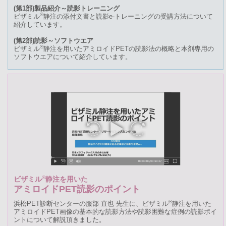
(第1部)製品紹介～読影トレーニング
®
ビザミル
静注の添付文書と読影e-トレーニングの受講方法について
紹介しています。
(第2部)読影～ソフトウエア
®
ビザミル
静注を用いたアミロイドPETの読影法の概略と本剤専用の
ソフトウエアについて紹介しています。
®
ビザミル
静注を用いた
アミロイドPET読影のポイント
®
浜松PET診断センターの服部 直也 先生に、ビザミル
静注を用いた
アミロイドPET画像の基本的な読影方法や読影困難な症例の読影ポイ
ントについて解説頂きました。