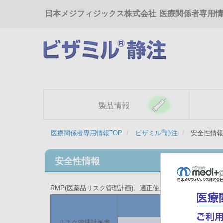
メ
日本メジフィジックス株式会社
医療関係者専用情
イ
ン
コ
ン
テ
ン
ツ
に
移
製品情報
動
®
医療関係者専用情報TOP
ビザミル
静注
安全性情報
安全性情報
RMP(医薬品リスク管理計画)、適正使用情報がご覧いただ
適正使用情報
リスク管理計画書