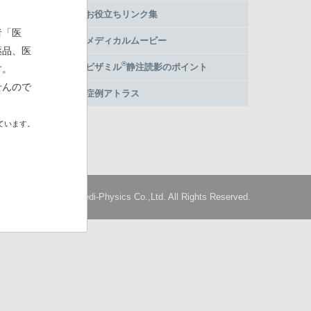
お役立ちリンク集
者「医
メディカルムービー
薬品、医
®
ビザミル
静注読影のポイント
す。
せんので
症例アトラス
ています。
Copyright © Nihon Medi-Physics Co.,Ltd. All Rights Reserved.