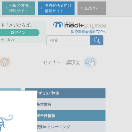
一般の方向け
医療関係者向け
企業サイト
情報サイト
情報サイト
イト
「メジひろば」
医療関係者情報TOPへ
ログイン
検
検索
ツのご案内
索
セミナー・講演会
Member
®
ビザミル
静注
Side
Menu
基本情報
安全性情報
読影e-トレーニング