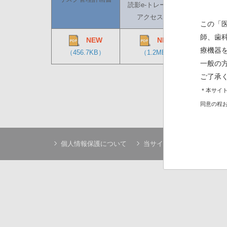
読影e-トレーニング
適正使
アクセス方法
この「
師、歯
NEW
NEW
療機器
（456.7KB）
（1.2MB）
（
一般の
ご了承
＊本サイト
同意の程
個人情報保護について
当サイトについて