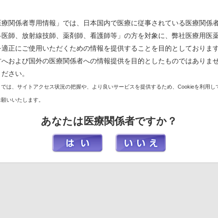
用に関する情報
医療関係者専用情報」では、日本国内で医療に従事されている医療関係
科医師、放射線技師、薬剤師、看護師等」の方を対象に、弊社医療用医
NEW
を適正にご使用いただくための情報を提供することを目的としておりま
1.3MB）
方へおよび国外の医療関係者への情報提供を目的としたものではありま
ください。
ビザミル
®
静注 TOPへ
では、サイトアクセス状況の把握や、より良いサービスを提供するため、Cookieを利用し
お願いいたします。
あなたは医療関係者ですか？