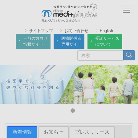
メ
イ
Togg
ン
navig
コ
サイトマップ
お問い合わせ
English
ン
一般の方向け
医療関係者
受託サービス
テ
情報サイト
専用サイト
について
ン
検
検索
ツ
索
に
移
動
新着情報
お知らせ
プレスリリース