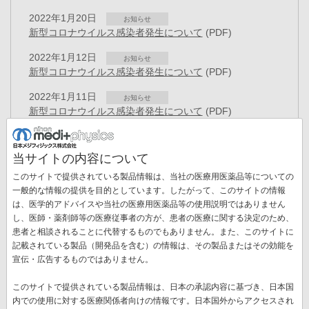
2022年1月20日
お知らせ
新型コロナウイルス感染者発生について
(PDF)
2022年1月12日
お知らせ
新型コロナウイルス感染者発生について
(PDF)
2022年1月11日
お知らせ
新型コロナウイルス感染者発生について
(PDF)
2021年11月17日
プレスリリース
特異的かつ簡便な抗体修飾技術に関する特許を取得 ～セ
当サイトの内容について
ラノスティクスを具現化する放射性金属核種の抗体への付
このサイトで提供されている製品情報は、当社の医療用医薬品等についての
加技術～
(PDF)
一般的な情報の提供を目的としています。したがって、このサイトの情報
2021年9月01日
は、医学的アドバイスや当社の医療用医薬品等の使用説明ではありません
お知らせ
し、医師・薬剤師等の医療従事者の方が、患者の医療に関する決定のため、
新型コロナウイルス感染者発生について
(PDF)
ペ
患者と相談されることに代替するものでもありません。また、このサイトに
ー
記載されている製品（開発品を含む）の情報は、その製品またはその効能を
先
« 最初
前
‹‹
ペ
9
ペ
10
ペ
11
ペ
12
カ
13
ペ
14
ジ
宣伝・広告するものではありません。
送
頭
ペ
ー
ー
ー
ー
レ
ー
ペ
15
ペ
16
ペ
17
次
››
最
最終 »
り
ペ
ー
ジ
ジ
ジ
ジ
ン
ジ
このサイトで提供されている製品情報は、日本の承認内容に基づき、日本国
ー
ー
ー
ペ
終
ー
ジ
ト
内での使用に対する医療関係者向けの情報です。日本国外からアクセスされ
ジ
ジ
ジ
ー
ペ