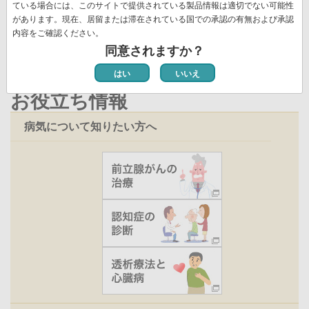
ジ
ペ
ている場合には、このサイトで提供されている製品情報は適切でない可能性
新着情報一覧
ジ
ー
ー
があります。現在、居留または滞在されている国での承認の有無および承認
ジ
内容をご確認ください。
ジ
同意されますか？
はい
いいえ
お役立ち情報
病気について知りたい方へ