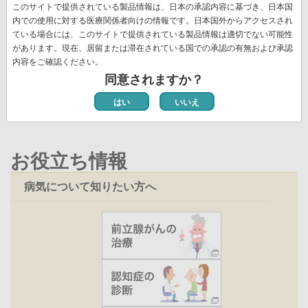
先
« 最初
前
‹‹
ペ
3
ペ
4
ペ
5
ペ
6
カ
7
ペ
8
ペ
9
ジ
このサイトで提供されている製品情報は、日本の承認内容に基づき、日本国
送
頭
ペ
ー
ー
ー
ー
レ
ー
ー
内での使用に対する医療関係者向けの情報です。日本国外からアクセスされ
ペ
10
ペ
11
次
››
最
最終 »
り
ペ
ー
ジ
ジ
ジ
ジ
ン
ジ
ジ
ている場合には、このサイトで提供されている製品情報は適切でない可能性
ー
ー
ペ
終
ー
ジ
ト
があります。現在、居留または滞在されている国での承認の有無および承認
ジ
ジ
ー
ペ
ジ
ペ
内容をご確認ください。
新着情報一覧
ジ
ー
ー
同意されますか？
ジ
ジ
はい
いいえ
お役立ち情報
病気について知りたい方へ