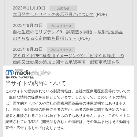
2023年11月10日
お知らせ
本日発生したサイトの表示不具合について
(PDF)
2023年9月21日
プレスリリース
自社生産のモリブデン-99、試製造を開始 ～放射性医薬品
のさらなる安定供給を目指して～
(PDF)
2023年8月31日
プレスリリース
アミロイドPET検査用イメージング剤「ビザミル静注」の
効能又は効果の追加に関する承認事項一部変更承認を取
得
(PDF)
2023年8月23日
プレスリリース
当サイトの内容について
PET検査用放射性医薬品「FDGスキャン🄬注」について
このサイトで提供されている製品情報は、当社の医療用医薬品等についての
効能又は効果の追加に関する承認事項一部変更承認を取
一般的な情報の提供を目的としています。したがって、このサイトの情報
得
(PDF)
は、医学的アドバイスや当社の医療用医薬品等の使用説明ではありません
し、医師・薬剤師等の医療従事者の方が、患者の医療に関する決定のため、
2023年7月31日
プレスリリース
患者と相談されることに代替するものでもありません。また、このサイトに
日本医用画像工学会の功績賞を受賞～骨シンチグラム解析
記載されている製品（開発品を含む）の情報は、その製品またはその効能を
AIの開発、実用化、および普及～
(PDF)
宣伝・広告するものではありません。
ペ
ー