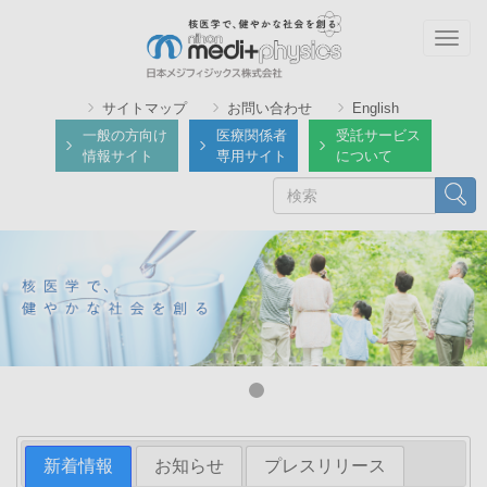
メ
イ
Togg
ン
navig
コ
サイトマップ
お問い合わせ
English
ン
一般の方向け
医療関係者
受託サービス
テ
情報サイト
専用サイト
について
ン
検
検索
ツ
索
に
移
動
新着情報
お知らせ
プレスリリース