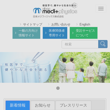
メ
イ
Togg
ン
navig
コ
サイトマップ
お問い合わせ
English
ン
一般の方向け
医療関係者
受託サービス
テ
情報サイト
専用サイト
について
ン
検
検索
ツ
索
に
移
動
新着情報
お知らせ
プレスリリース