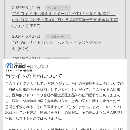
2024年6月12日
プレスリリース
アミロイドPET検査用イメージング剤「ビザミル 静注 」
の効能又は効果の追加に関する承認事項一部変更承認申請
について
(PDF)
2024年5月27日
お知らせ
当社Webサイトのシステムメンテナンスのお知ら
せ
(PDF)
2024年5月21日
プレスリリース
PET検査用放射性医薬品「アキュミン静注」薬価基準収
載
(PDF)
当サイトの内容について
2024年5月21日
お知らせ
このサイトで提供されている製品情報は、当社の医療用医薬品等についての
「ビザミル静注」薬価基準収載のお知らせ
(PDF)
一般的な情報の提供を目的としています。したがって、このサイトの情報
は、医学的アドバイスや当社の医療用医薬品等の使用説明ではありません
2024年4月11日
プレスリリース
し、医師・薬剤師等の医療従事者の方が、患者の医療に関する決定のため、
膵がんのイメージング剤として開発中の「NMK89」、世
患者と相談されることに代替するものでもありません。また、このサイトに
界初の患者画像撮影を米国で発表
(PDF)
記載されている製品（開発品を含む）の情報は、その製品またはその効能を
ペ
宣伝・広告するものではありません。
ー
先
« 最初
前
‹‹
ペ
1
ペ
2
ペ
3
ペ
4
カ
5
ペ
6
ペ
7
ジ
このサイトで提供されている製品情報は、日本の承認内容に基づき、日本国