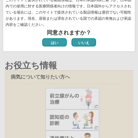
送
頭
ペ
ー
ー
ー
ー
レ
ー
ー
ペ
8
ペ
9
次
››
最
最終 »
り
内での使用に対する医療関係者向けの情報です。日本国外からアクセスされ
ペ
ー
ジ
ジ
ジ
ジ
ン
ジ
ジ
ー
ー
ペ
終
ている場合には、このサイトで提供されている製品情報は適切でない可能性
ー
ジ
ト
ジ
ジ
ー
ペ
があります。現在、居留または滞在されている国での承認の有無および承認
ジ
ペ
新着情報一覧
内容をご確認ください。
ジ
ー
ー
同意されますか？
ジ
ジ
はい
いいえ
お役立ち情報
病気について知りたい方へ