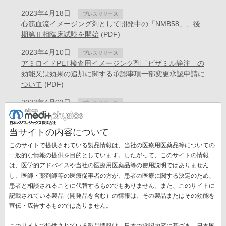
2023年4月18日
プレスリリース
心筋血流イメージング剤として開発中の「NMB58」、後
期第Ⅱ相臨床試験を開始
(PDF)
2023年4月10日
プレスリリース
アミロイドPET検査用イメージング剤「ビザミル静注」の
効能又は効果の追加に関する承認事項一部変更承認申請に
ついて
(PDF)
2023年4月03日
プレスリリース
日本メジフィジックス株式会社は創立50周年を迎えまし
た
(PDF)
当サイトの内容について
2023年3月30日
プレスリリース
このサイトで提供されている製品情報は、当社の医療用医薬品等についての
役員異動に関するお知らせ
(PDF)
一般的な情報の提供を目的としています。したがって、このサイトの情報
は、医学的アドバイスや当社の医療用医薬品等の使用説明ではありません
2023年3月15日
お知らせ
し、医師・薬剤師等の医療従事者の方が、患者の医療に関する決定のため、
「健康経営優良法人2023（大規模法人部門）」に認
患者と相談されることに代替するものでもありません。また、このサイトに
定
(PDF)
記載されている製品（開発品を含む）の情報は、その製品またはその効能を
ペ
宣伝・広告するものではありません。
ー
先
« 最初
前
‹‹
ペ
4
ペ
5
ペ
6
ペ
7
カ
8
ペ
9
ペ
10
ジ
このサイトで提供されている製品情報は、日本の承認内容に基づき、日本国