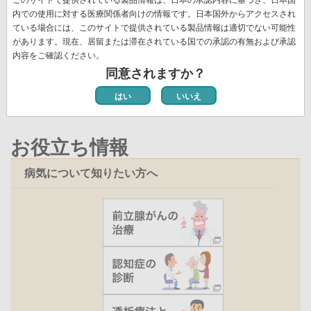
送
頭
ペ
ー
ー
ー
ー
レ
ー
ー
ペ
11
ペ
12
次
››
最
最終 »
り
内での使用に対する医療関係者向けの情報です。日本国外からアクセスされ
ペ
ー
ジ
ジ
ジ
ジ
ン
ジ
ジ
ー
ー
ペ
終
ている場合には、このサイトで提供されている製品情報は適切でない可能性
ー
ジ
ト
ジ
ジ
ー
ペ
があります。現在、居留または滞在されている国での承認の有無および承認
ジ
ペ
新着情報一覧
内容をご確認ください。
ジ
ー
ー
同意されますか？
ジ
ジ
はい
いいえ
お役立ち情報
病気について知りたい方へ