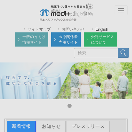
メ
イ
Togg
ン
navig
コ
サイトマップ
お問い合わせ
English
ン
一般の方向け
医療関係者
受託サービス
テ
情報サイト
専用サイト
について
ン
検
検索
ツ
索
に
移
動
新着情報
お知らせ
プレスリリース