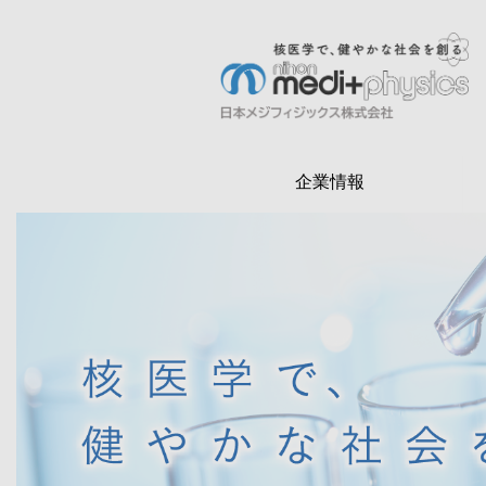
メ
イ
ン
検
コ
索
ン
テ
企業情報
ン
ツ
に
移
動