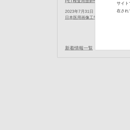
PET検査用放射性医薬品「FDG
サイト
在され
2023年7月31日
プレスリリース
日本医用画像工学会の功績賞を受賞
ペ
ー
先
« 
ジ
送
頭
り
ペ
新着情報一覧
ー
ジ