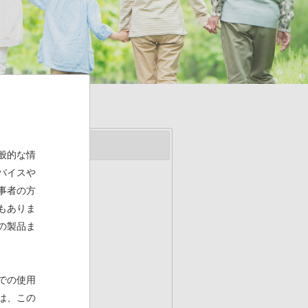
般的な情
バイスや
事者の方
もありま
の製品ま
認を取得
(PDF)
での使用
は、この