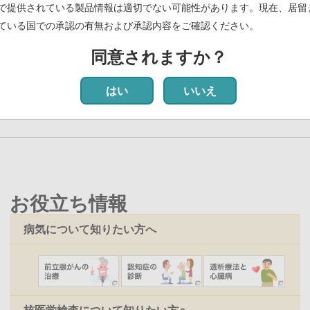
スキャン🄬注」について効能又は効果の追加に関する承認事項一部変更承
で提供されている製品情報は適切でない可能性があります。現在、居留
ている国での承認の有無および承認内容をご確認ください。
～骨シンチグラム解析AIの開発、実用化、および普及～
(PDF)
同意されますか？
最初
前
‹‹
ペ
3
ペ
4
ペ
5
ペ
6
カ
7
ペ
8
ペ
9
ペ
10
ペ
11
次
››
最
ペ
ー
ー
ー
ー
レ
ー
ー
ー
ー
ペ
はい
いいえ
ー
ジ
ジ
ジ
ジ
ン
ジ
ジ
ジ
ジ
ー
ジ
ト
ジ
ペ
ー
ジ
お役立ち情報
病気について知りたい方へ