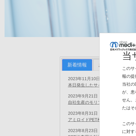
当
新着情報
お知らせ
プ
このサ
報の提
2023年11月10日
お知らせ
当社の
本日発生したサイトの表示不具合に
が、患
2023年9月21日
プレスリリース
せん。
自社生産のモリブデン-99、試製
たはそ
2023年8月31日
プレスリリース
アミロイドPET検査用イメージン
このサ
2023年8月23日
に対す
プレスリリース