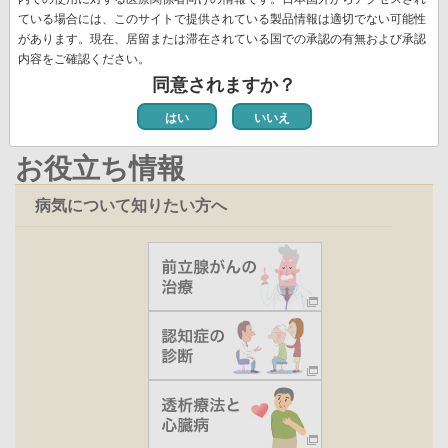
ー
ジ
ト
ジ
ジ
ー
ペ
ている場合には、このサイトで提供されている製品情報は適切でない可能性
ジ
ペ
新着情報一覧
があります。現在、居留または滞在されている国での承認の有無および承認
ジ
ー
ー
内容をご確認ください。
ジ
ジ
同意されますか？
はい
いいえ
お役立ち情報
病気について知りたい方へ