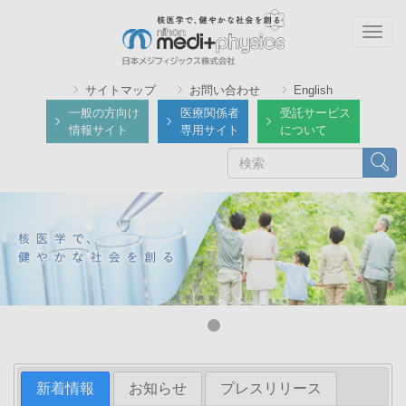
メ
イ
Togg
ン
navig
コ
サイトマップ
お問い合わせ
English
ン
一般の方向け
医療関係者
受託サービス
テ
情報サイト
専用サイト
について
ン
検
検索
ツ
索
に
移
動
新着情報
お知らせ
プレスリリース