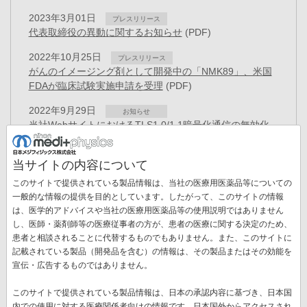
2023年3月01日
プレスリリース
代表取締役の異動に関するお知らせ
(PDF)
2022年10月25日
プレスリリース
がんのイメージング剤として開発中の「NMK89」、米国
FDAが臨床試験実施申請を受理
(PDF)
2022年9月29日
お知らせ
当社WebサイトにおけるTLS1.0/1.1暗号化通信の無効化
の実施予定日変更について
(PDF)
当サイトの内容について
2022年9月10日
お知らせ
TLS1.0/1.1暗号化通信の無効化について
(PDF)
このサイトで提供されている製品情報は、当社の医療用医薬品等についての
一般的な情報の提供を目的としています。したがって、このサイトの情報
2022年9月09日
プレスリリース
は、医学的アドバイスや当社の医療用医薬品等の使用説明ではありません
放射性金属核種で標識されたムチンサブタイプ5ACに特異
し、医師・薬剤師等の医療従事者の方が、患者の医療に関する決定のため、
的に結合するヒト化抗体の特許を取得
(PDF)
患者と相談されることに代替するものでもありません。また、このサイトに
ペ
記載されている製品（開発品を含む）の情報は、その製品またはその効能を
ー
先
« 最初
前
‹‹
ペ
5
ペ
6
ペ
7
ペ
8
カ
9
ペ
10
ペ
11
宣伝・広告するものではありません。
ジ
送
頭
ペ
ー
ー
ー
ー
レ
ー
ー
ペ
12
ペ
13
次
››
最
最終 »
り
このサイトで提供されている製品情報は、日本の承認内容に基づき、日本国
ペ
ー
ジ
ジ
ジ
ジ
ン
ジ
ジ
ー
ー
ペ
終
内での使用に対する医療関係者向けの情報です。日本国外からアクセスされ