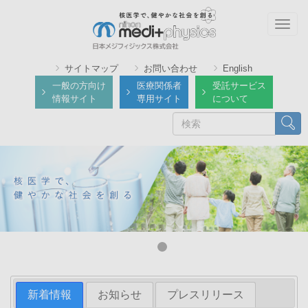
メ
イ
Togg
ン
navig
コ
サイトマップ
お問い合わせ
English
ン
一般の方向け
医療関係者
受託サービス
テ
情報サイト
専用サイト
について
ン
検
検索
ツ
索
に
移
動
新着情報
お知らせ
プレスリリース