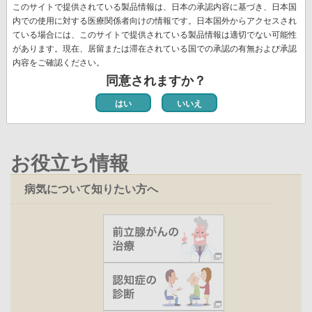
先
« 最初
前
‹‹
ペ
3
ペ
4
ペ
5
ペ
6
カ
7
ペ
8
ペ
9
ジ
このサイトで提供されている製品情報は、日本の承認内容に基づき、日本国
送
頭
ペ
ー
ー
ー
ー
レ
ー
ー
内での使用に対する医療関係者向けの情報です。日本国外からアクセスされ
ペ
10
ペ
11
次
››
最
最終 »
り
ペ
ー
ジ
ジ
ジ
ジ
ン
ジ
ジ
ている場合には、このサイトで提供されている製品情報は適切でない可能性
ー
ー
ペ
終
ー
ジ
ト
があります。現在、居留または滞在されている国での承認の有無および承認
ジ
ジ
ー
ペ
ジ
ペ
内容をご確認ください。
新着情報一覧
ジ
ー
ー
同意されますか？
ジ
ジ
はい
いいえ
お役立ち情報
病気について知りたい方へ