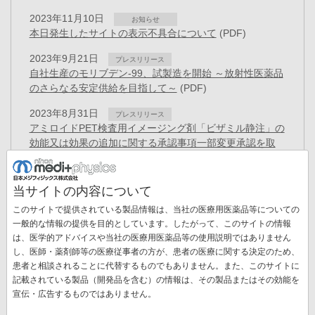
2023年11月10日
お知らせ
本日発生したサイトの表示不具合について
(PDF)
2023年9月21日
プレスリリース
自社生産のモリブデン-99、試製造を開始 ～放射性医薬品
のさらなる安定供給を目指して～
(PDF)
2023年8月31日
プレスリリース
アミロイドPET検査用イメージング剤「ビザミル静注」の
効能又は効果の追加に関する承認事項一部変更承認を取
得
(PDF)
2023年8月23日
プレスリリース
当サイトの内容について
PET検査用放射性医薬品「FDGスキャン🄬注」について
このサイトで提供されている製品情報は、当社の医療用医薬品等についての
効能又は効果の追加に関する承認事項一部変更承認を取
一般的な情報の提供を目的としています。したがって、このサイトの情報
得
(PDF)
は、医学的アドバイスや当社の医療用医薬品等の使用説明ではありません
し、医師・薬剤師等の医療従事者の方が、患者の医療に関する決定のため、
2023年7月31日
プレスリリース
患者と相談されることに代替するものでもありません。また、このサイトに
日本医用画像工学会の功績賞を受賞～骨シンチグラム解析
記載されている製品（開発品を含む）の情報は、その製品またはその効能を
AIの開発、実用化、および普及～
(PDF)
宣伝・広告するものではありません。
ペ
ー