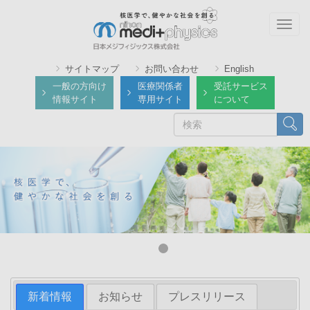
メ
イ
Togg
ン
navig
コ
サイトマップ
お問い合わせ
English
ン
一般の方向け
医療関係者
受託サービス
テ
情報サイト
専用サイト
について
ン
検
検索
ツ
索
に
移
動
新着情報
お知らせ
プレスリリース