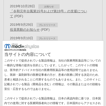
2019年10月28日
お知らせ
「令和元年台風第15号および第19号」の支援につい
て
(PDF)
2019年9月29日
プレスリリース
役員異動のお知らせ
(PDF)
2019年9月10日
プレスリリース
「セラノスティクス」の創薬拠点が完成
(PDF)
2019年8月20日
プレスリリース
当サイトの内容について
核医学画像解析ソフトウェアのご提供方針について -
このサイトで提供されている製品情報は、当社の医療用医薬品等についての
medi+FALCON認証取得ー
(PDF)
一般的な情報の提供を目的としています。したがって、このサイトの情報
2019年8月19日
は、医学的アドバイスや当社の医療用医薬品等の使用説明ではありません
プレスリリース
し、医師・薬剤師等の医療従事者の方が、患者の医療に関する決定のため、
組織改正および人事異動のお知らせ
(PDF)
ペ
患者と相談されることに代替するものでもありません。また、このサイトに
ー
記載されている製品（開発品を含む）の情報は、その製品またはその効能を
先
« 最初
前
‹‹
ペ
12
ペ
13
ペ
14
ペ
15
ペ
16
ペ
17
ジ
宣伝・広告するものではありません。
送
頭
ペ
ー
ー
ー
ー
ー
ー
ペ
18
ペ
19
カ
20
り
ペ
ー
ジ
ジ
ジ
ジ
ジ
ジ
このサイトで提供されている製品情報は、日本の承認内容に基づき、日本国
ー
ー
レ
ー
ジ
内での使用に対する医療関係者向けの情報です。日本国外からアクセスされ
ジ
ジ
ン