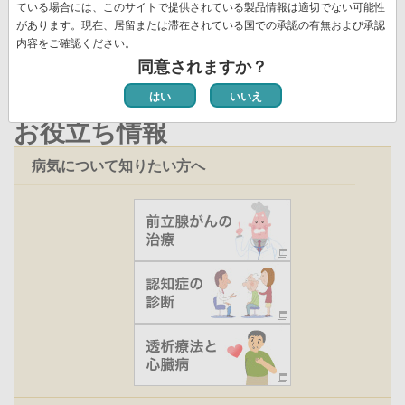
ジ
ている場合には、このサイトで提供されている製品情報は適切でない可能性
新着情報一覧
ト
があります。現在、居留または滞在されている国での承認の有無および承認
ペ
内容をご確認ください。
ー
同意されますか？
ジ
はい
いいえ
お役立ち情報
病気について知りたい方へ