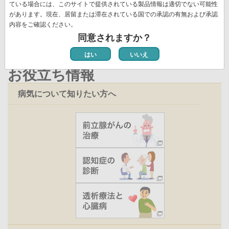
ペ
ている場合には、このサイトで提供されている製品情報は適切でない可能性
新着情報一覧
ー
ー
があります。現在、居留または滞在されている国での承認の有無および承認
ジ
内容をご確認ください。
ジ
同意されますか？
はい
いいえ
お役立ち情報
病気について知りたい方へ