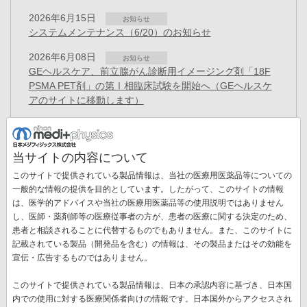
2026年6月15日
お知らせ
システムメンテナンス（6/20）のお知らせ
2026年6月08日
お知らせ
GEヘルスケア、前立腺がん診断用イメージング剤「18F
PSMA PET剤」の第Ⅰ相臨床試験を開始へ（GEヘルスケ
アのサイトに移動します）
2026年5月22日
お知らせ
システムメンテナンス（5/23）のお知らせ
当サイトの内容について
2026年3月27日
お知らせ
このサイトで提供されている製品情報は、当社の医療用医薬品等についての
「健康経営優良法人 2026（大規模法人部門）」に認定
一般的な情報の提供を目的としています。したがって、このサイトの情報
2026年1月27日
は、医学的アドバイスや当社の医療用医薬品等の使用説明ではありません
プレスリリース
し、医師・薬剤師等の医療従事者の方が、患者の医療に関する決定のため、
役員異動のお知らせ
ペ
患者と相談されることに代替するものでもありません。また、このサイトに
ー
記載されている製品（開発品を含む）の情報は、その製品またはその効能を
カ
1
ペ
2
ペ
3
ペ
4
ペ
5
ペ
6
ペ
7
ペ
8
ペ
9
次
››
ジ
宣伝・広告するものではありません。
送
レ
ー
ー
ー
ー
ー
ー
ー
ー
ペ
最
最終 »
り
ン
ジ
ジ
ジ
ジ
ジ
ジ
ジ
ジ
ー
このサイトで提供されている製品情報は、日本の承認内容に基づき、日本国
終
ト
ジ
内での使用に対する医療関係者向けの情報です。日本国外からアクセスされ
ペ