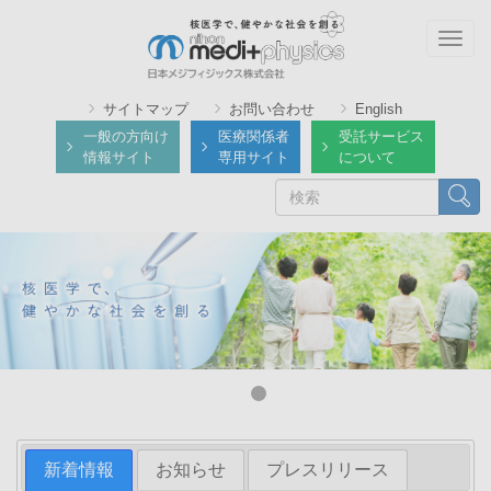
メ
イ
Togg
ン
navig
コ
サイトマップ
お問い合わせ
English
ン
一般の方向け
医療関係者
受託サービス
テ
情報サイト
専用サイト
について
ン
検
検索
ツ
索
に
移
動
新着情報
お知らせ
プレスリリース