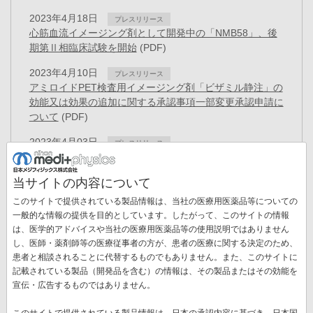
2023年4月18日
プレスリリース
心筋血流イメージング剤として開発中の「NMB58」、後
期第Ⅱ相臨床試験を開始
(PDF)
2023年4月10日
プレスリリース
アミロイドPET検査用イメージング剤「ビザミル静注」の
効能又は効果の追加に関する承認事項一部変更承認申請に
ついて
(PDF)
2023年4月03日
プレスリリース
日本メジフィジックス株式会社は創立50周年を迎えまし
た
(PDF)
当サイトの内容について
2023年3月30日
プレスリリース
このサイトで提供されている製品情報は、当社の医療用医薬品等についての
役員異動に関するお知らせ
(PDF)
一般的な情報の提供を目的としています。したがって、このサイトの情報
は、医学的アドバイスや当社の医療用医薬品等の使用説明ではありません
2023年3月15日
お知らせ
し、医師・薬剤師等の医療従事者の方が、患者の医療に関する決定のため、
「健康経営優良法人2023（大規模法人部門）」に認
患者と相談されることに代替するものでもありません。また、このサイトに
定
(PDF)
記載されている製品（開発品を含む）の情報は、その製品またはその効能を
ペ
宣伝・広告するものではありません。
ー
先
« 最初
前
‹‹
ペ
4
ペ
5
ペ
6
ペ
7
カ
8
ペ
9
ペ
10
ジ
このサイトで提供されている製品情報は、日本の承認内容に基づき、日本国