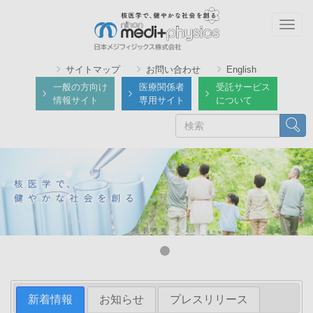
メ
イ
Togg
ン
navig
コ
サイトマップ
お問い合わせ
English
ン
一般の方向け
医療関係者
受託サービス
テ
情報サイト
専用サイト
について
ン
検
検索
ツ
索
に
移
動
新着情報
お知らせ
プレスリリース