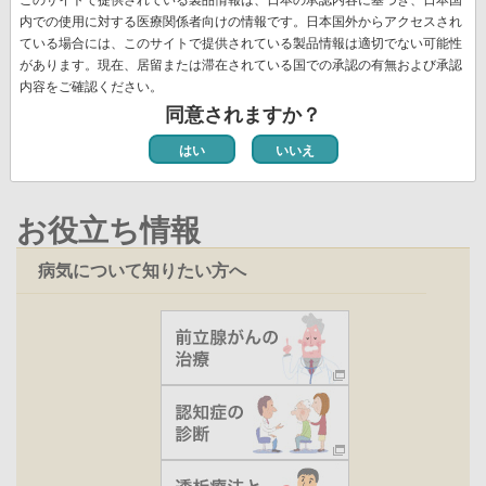
送
頭
ペ
ー
ー
ー
ー
レ
ー
ー
ペ
11
ペ
12
次
››
最
最終 »
り
内での使用に対する医療関係者向けの情報です。日本国外からアクセスされ
ペ
ー
ジ
ジ
ジ
ジ
ン
ジ
ジ
ー
ー
ペ
終
ている場合には、このサイトで提供されている製品情報は適切でない可能性
ー
ジ
ト
ジ
ジ
ー
ペ
があります。現在、居留または滞在されている国での承認の有無および承認
ジ
ペ
新着情報一覧
内容をご確認ください。
ジ
ー
ー
同意されますか？
ジ
ジ
はい
いいえ
お役立ち情報
病気について知りたい方へ