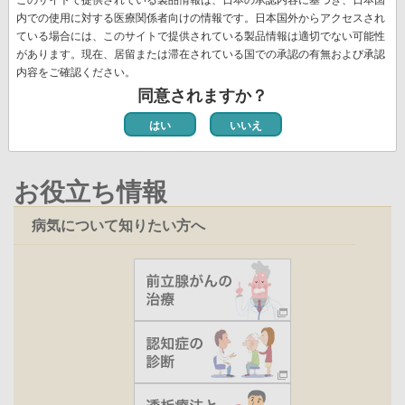
送
頭
ペ
ー
ー
ー
ー
レ
ー
ペ
12
ペ
13
ペ
14
次
››
最
最終 »
り
内での使用に対する医療関係者向けの情報です。日本国外からアクセスされ
ペ
ー
ジ
ジ
ジ
ジ
ン
ジ
ー
ー
ー
ペ
終
ている場合には、このサイトで提供されている製品情報は適切でない可能性
ー
ジ
ト
ジ
ジ
ジ
ー
ペ
があります。現在、居留または滞在されている国での承認の有無および承認
ジ
ペ
新着情報一覧
内容をご確認ください。
ジ
ー
ー
同意されますか？
ジ
ジ
はい
いいえ
お役立ち情報
病気について知りたい方へ