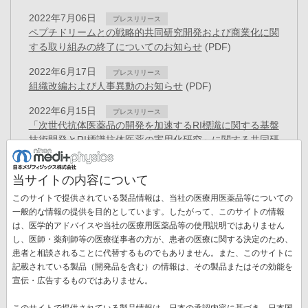
2022年7月06日
プレスリリース
ペプチドリームとの戦略的共同研究開発および商業化に関
する取り組みの終了についてのお知らせ
(PDF)
2022年6月17日
プレスリリース
組織改編および人事異動のお知らせ
(PDF)
2022年6月15日
プレスリリース
「次世代抗体医薬品の開発を加速するRI標識に関する基盤
技術開発とRI標識抗体医薬の実用化研究」に関する共同研
究契約を締結
(PDF)
当サイトの内容について
2022年4月11日
お知らせ
「健康経営優良法人2022」認定のお知らせ
(PDF)
このサイトで提供されている製品情報は、当社の医療用医薬品等についての
一般的な情報の提供を目的としています。したがって、このサイトの情報
2022年4月05日
プレスリリース
は、医学的アドバイスや当社の医療用医薬品等の使用説明ではありません
新しいがん治療と期待されるTATのコア原料となるアクチ
し、医師・薬剤師等の医療従事者の方が、患者の医療に関する決定のため、
ニウム225の小型加速器による治験薬製造スケールでの製
患者と相談されることに代替するものでもありません。また、このサイトに
造に世界で初めて成功
(PDF)
記載されている製品（開発品を含む）の情報は、その製品またはその効能を
ペ
宣伝・広告するものではありません。
ー
先
« 最初
前
‹‹
ペ
6
ペ
7
ペ
8
ペ
9
カ
10
ペ
11
ジ
このサイトで提供されている製品情報は、日本の承認内容に基づき、日本国