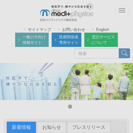
メ
イ
Togg
ン
navig
コ
サイトマップ
お問い合わせ
English
ン
一般の方向け
医療関係者
受託サービス
テ
情報サイト
専用サイト
について
ン
検
検索
ツ
索
に
移
動
新着情報
お知らせ
プレスリリース