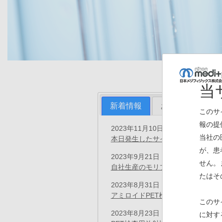
当
新着情報
お知らせ
プ
このサ
報の提
2023年11月10日
お知らせ
当社の
本日発生したサイトの表示不具合に
が、患
2023年9月21日
プレスリリース
せん。
自社生産のモリブデン-99、試製
たはそ
2023年8月31日
プレスリリース
アミロイドPET検査用イメージン
このサ
2023年8月23日
に対す
プレスリリース