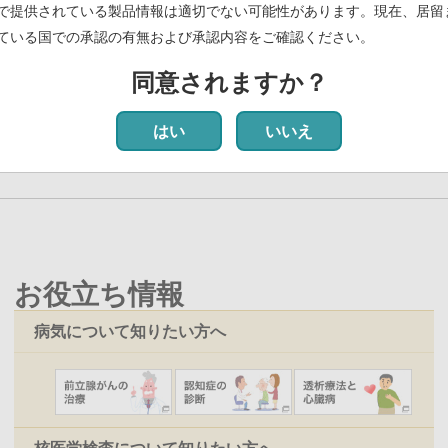
スキャン🄬注」について効能又は効果の追加に関する承認事項一部変更承
で提供されている製品情報は適切でない可能性があります。現在、居留
ている国での承認の有無および承認内容をご確認ください。
～骨シンチグラム解析AIの開発、実用化、および普及～
(PDF)
同意されますか？
最初
前
‹‹
ペ
3
ペ
4
ペ
5
ペ
6
カ
7
ペ
8
ペ
9
ペ
10
ペ
11
次
››
最
ペ
ー
ー
ー
ー
レ
ー
ー
ー
ー
ペ
はい
いいえ
ー
ジ
ジ
ジ
ジ
ン
ジ
ジ
ジ
ジ
ー
ジ
ト
ジ
ペ
ー
ジ
お役立ち情報
病気について知りたい方へ