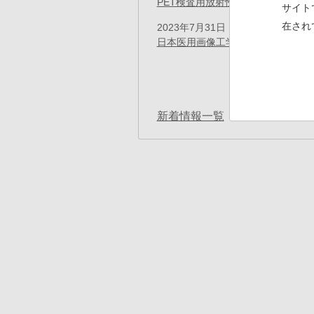
PET検査用放射性医薬品「FDG
サイト
在され
2023年7月31日
プレスリリース
日本医用画像工学会の功績賞を受賞
ペ
ー
先
« 
ジ
送
頭
り
ペ
新着情報一覧
ー
ジ