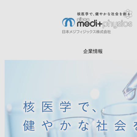
メ
イ
ン
検
コ
索
ン
テ
企業情報
ン
ツ
に
移
動