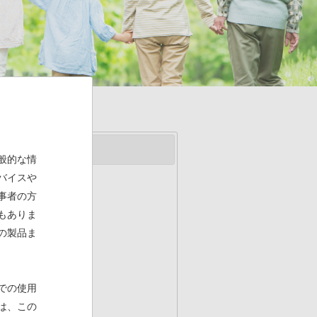
般的な情
バイスや
事者の方
もありま
の製品ま
認を取得
(PDF)
での使用
は、この