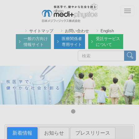
メ
イ
Togg
ン
navig
コ
サイトマップ
お問い合わせ
English
ン
一般の方向け
医療関係者
受託サービス
テ
情報サイト
専用サイト
について
ン
検
検索
ツ
索
に
移
動
新着情報
お知らせ
プレスリリース