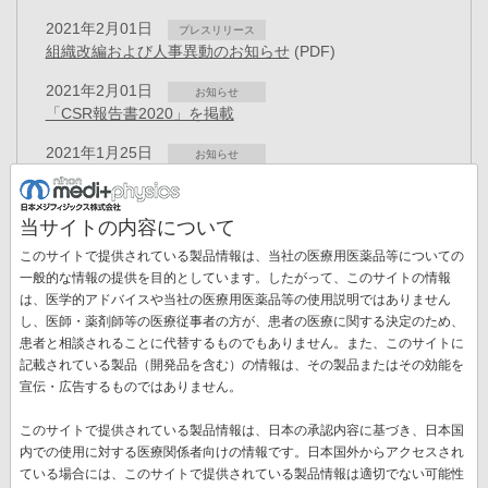
2021年2月01日
プレスリリース
組織改編および人事異動のお知らせ
(PDF)
2021年2月01日
お知らせ
「CSR報告書2020」を掲載
2021年1月25日
お知らせ
当社テレビ出演動画のご案内
(PDF)
2021年1月20日
お知らせ
当サイトの内容について
新型コロナウイルス感染者発生について
(PDF)
このサイトで提供されている製品情報は、当社の医療用医薬品等についての
2020年12月08日
一般的な情報の提供を目的としています。したがって、このサイトの情報
お知らせ
当社テレビ出演のお知らせ
(PDF)
は、医学的アドバイスや当社の医療用医薬品等の使用説明ではありません
ペ
し、医師・薬剤師等の医療従事者の方が、患者の医療に関する決定のため、
ー
患者と相談されることに代替するものでもありません。また、このサイトに
先
« 最初
前
‹‹
ペ
12
ペ
13
ペ
14
ペ
15
カ
16
ペ
17
ジ
記載されている製品（開発品を含む）の情報は、その製品またはその効能を
送
頭
ペ
ー
ー
ー
ー
レ
ー
宣伝・広告するものではありません。
ペ
18
ペ
19
ペ
20
次
››
最
最終 »
り
ペ
ー
ジ
ジ
ジ
ジ
ン
ジ
ー
ー
ー
ペ
終
ー
ジ
ト
このサイトで提供されている製品情報は、日本の承認内容に基づき、日本国
ジ
ジ
ジ
ー
ペ
ジ
ペ
内での使用に対する医療関係者向けの情報です。日本国外からアクセスされ
新着情報一覧
ジ
ー
ー
ている場合には、このサイトで提供されている製品情報は適切でない可能性
ジ