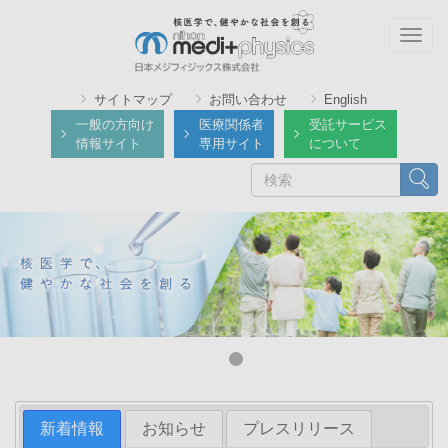
メ
イ
Togg
ン
navig
コ
サイトマップ
お問い合わせ
English
ン
一般の方向け
医療関係者
受託サービス
テ
情報サイト
専用サイト
について
ン
検
検索
ツ
索
に
移
動
新着情報
お知らせ
プレスリリース