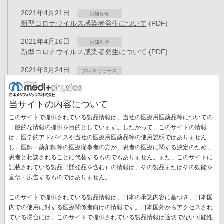
2021年4月21日
お知らせ
新型コロナウイルス感染者発生について
(PDF)
2021年4月16日
お知らせ
新型コロナウイルス感染者発生について
(PDF)
2021年3月24日
プレスリリース
役員異動のお知らせ
(PDF)
2021年3月22日
お知らせ
当サイトの内容について
「健康経営優良法人2021」に認定
(PDF)
このサイトで提供されている製品情報は、当社の医療用医薬品等についての
2021年2月25日
一般的な情報の提供を目的としています。したがって、このサイトの情報
お知らせ
「AIレセチェッカー」の取り扱い終了について
(PDF)
は、医学的アドバイスや当社の医療用医薬品等の使用説明ではありません
ペ
し、医師・薬剤師等の医療従事者の方が、患者の医療に関する決定のため、
ー
患者と相談されることに代替するものでもありません。また、このサイトに
先
« 最初
前
‹‹
ペ
11
ペ
12
ペ
13
ペ
14
カ
15
ペ
16
ジ
記載されている製品（開発品を含む）の情報は、その製品またはその効能を
送
頭
ペ
ー
ー
ー
ー
レ
ー
宣伝・広告するものではありません。
ペ
17
ペ
18
ペ
19
次
››
最
最終 »
り
ペ
ー
ジ
ジ
ジ
ジ
ン
ジ
ー
ー
ー
ペ
終
ー
ジ
ト
このサイトで提供されている製品情報は、日本の承認内容に基づき、日本国
ジ
ジ
ジ
ー
ペ
ジ
ペ
内での使用に対する医療関係者向けの情報です。日本国外からアクセスされ
新着情報一覧
ジ
ー
ー
ている場合には、このサイトで提供されている製品情報は適切でない可能性
ジ