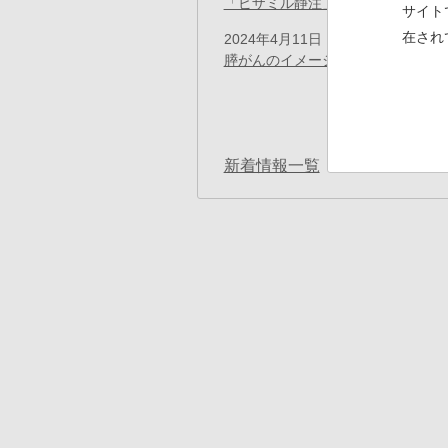
「ビザミル静注」薬価基準収載のお
サイト
在され
2024年4月11日
プレスリリース
膵がんのイメージング剤として開発
ペ
ー
先
«
ジ
送
頭
り
ペ
新着情報一覧
ー
ジ