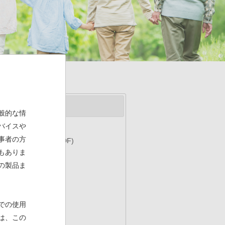
般的な情
バイスや
事者の方
承認申請について
(PDF)
もありま
の製品ま
での使用
は、この