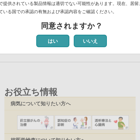
知らせ
(PDF)
で提供されている製品情報は適切でない可能性があります。現在、居留
ている国での承認の有無および承認内容をご確認ください。
中の「NMK89」、世界初の患者画像撮影を米国で発表
(PDF)
同意されますか？
 最初
前
‹‹
ペ
1
ペ
2
ペ
3
ペ
4
カ
5
ペ
6
ペ
7
ペ
8
ペ
9
次
››
最
最終
ペ
ー
ー
ー
ー
レ
ー
ー
ー
ー
ペ
終
はい
いいえ
ー
ジ
ジ
ジ
ジ
ン
ジ
ジ
ジ
ジ
ー
ペ
ジ
ト
ジ
ー
ペ
ジ
ー
ジ
お役立ち情報
病気について知りたい方へ