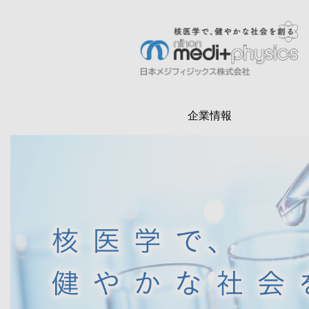
メ
イ
ン
検
コ
索
ン
テ
企業情報
ン
ツ
に
移
動