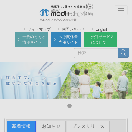
メ
イ
Togg
ン
navig
コ
サイトマップ
お問い合わせ
English
ン
一般の方向け
医療関係者
受託サービス
テ
情報サイト
専用サイト
について
ン
検
検索
ツ
索
に
移
動
新着情報
お知らせ
プレスリリース