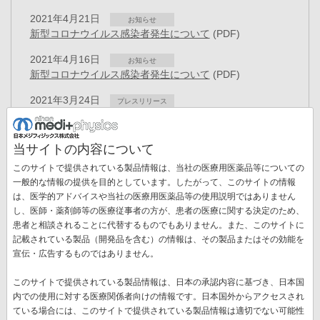
2021年4月21日
お知らせ
新型コロナウイルス感染者発生について
(PDF)
2021年4月16日
お知らせ
新型コロナウイルス感染者発生について
(PDF)
2021年3月24日
プレスリリース
役員異動のお知らせ
(PDF)
2021年3月22日
お知らせ
当サイトの内容について
「健康経営優良法人2021」に認定
(PDF)
このサイトで提供されている製品情報は、当社の医療用医薬品等についての
2021年2月25日
一般的な情報の提供を目的としています。したがって、このサイトの情報
お知らせ
「AIレセチェッカー」の取り扱い終了について
(PDF)
は、医学的アドバイスや当社の医療用医薬品等の使用説明ではありません
ペ
し、医師・薬剤師等の医療従事者の方が、患者の医療に関する決定のため、
ー
患者と相談されることに代替するものでもありません。また、このサイトに
先
« 最初
前
‹‹
ペ
11
ペ
12
ペ
13
ペ
14
カ
15
ペ
16
ジ
記載されている製品（開発品を含む）の情報は、その製品またはその効能を
送
頭
ペ
ー
ー
ー
ー
レ
ー
宣伝・広告するものではありません。
ペ
17
ペ
18
ペ
19
次
››
最
最終 »
り
ペ
ー
ジ
ジ
ジ
ジ
ン
ジ
ー
ー
ー
ペ
終
ー
ジ
ト
このサイトで提供されている製品情報は、日本の承認内容に基づき、日本国
ジ
ジ
ジ
ー
ペ
ジ
ペ
内での使用に対する医療関係者向けの情報です。日本国外からアクセスされ
新着情報一覧
ジ
ー
ー
ている場合には、このサイトで提供されている製品情報は適切でない可能性
ジ