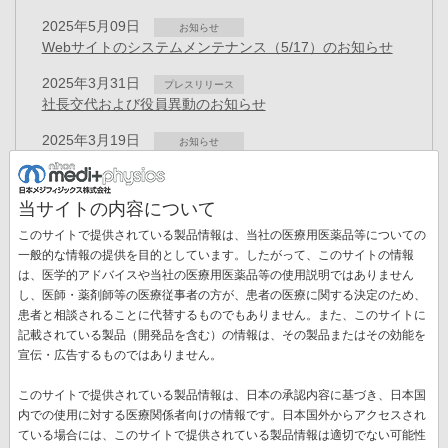
2025年5月09日
お知らせ
Webサイトのシステムメンテナンス（5/17）のお知らせ
2025年3月31日
プレスリリース
社長交代および役員異動のお知らせ
2025年3月19日
お知らせ
「健康経営優良法人 2025（大規模法人部門）」に認定
2024年12月02日
お知らせ
当サイトの内容について
GEヘルスケアによる当社株式取得について
このサイトで提供されている製品情報は、当社の医療用医薬品等についての
2024年10月31日
一般的な情報の提供を目的としています。したがって、このサイトの情報
お知らせ
「CSR報告書2024」を掲載しました
は、医学的アドバイスや当社の医療用医薬品等の使用説明ではありません
ペ
し、医師・薬剤師等の医療従事者の方が、患者の医療に関する決定のため、
ー
患者と相談されることに代替するものでもありません。また、このサイトに
先
« 最初
前
‹‹
ペ
1
ペ
2
カ
3
ペ
4
ペ
5
ペ
6
ペ
7
ジ
記載されている製品（開発品を含む）の情報は、その製品またはその効能を
送
頭
ペ
ー
ー
レ
ー
ー
ー
ー
宣伝・広告するものではありません。
ペ
8
ペ
9
次
››
最
最終 »
り
ペ
ー
ジ
ジ
ン
ジ
ジ
ジ
ジ
ー
ー
ペ
終
ー
ジ
ト
このサイトで提供されている製品情報は、日本の承認内容に基づき、日本国
ジ
ジ
ー
ペ
ジ
ペ
内での使用に対する医療関係者向けの情報です。日本国外からアクセスされ
新着情報一覧
ジ
ー
ー
ている場合には、このサイトで提供されている製品情報は適切でない可能性
ジ