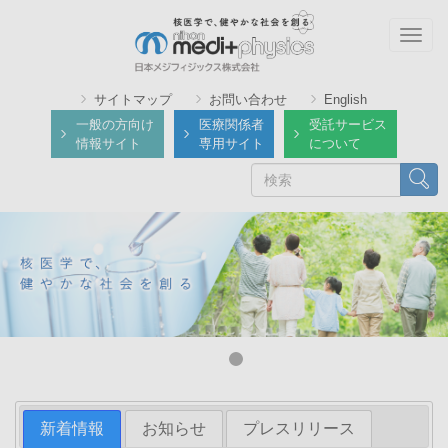
メ
イ
Togg
ン
navig
コ
サイトマップ
お問い合わせ
English
ン
一般の方向け
医療関係者
受託サービス
テ
情報サイト
専用サイト
について
ン
検
検索
ツ
索
に
移
動
新着情報
お知らせ
プレスリリース