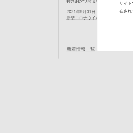
特異的かつ簡便な抗体修飾技術に関
サイト
在され
2021年9月01日
お知らせ
新型コロナウイルス感染者発生につ
ペ
ー
先
« 最初
ジ
送
頭
り
ペ
新着情報一覧
ー
ジ