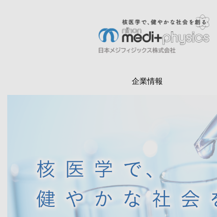
メ
イ
ン
検
コ
索
ン
テ
企業情報
ン
ツ
に
移
動