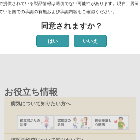
する特許を取得 ～セラノスティクスを具現化する放射性金属核種の抗
で提供されている製品情報は適切でない可能性があります。現在、居留
ている国での承認の有無および承認内容をご確認ください。
いて
(PDF)
同意されますか？
前
‹‹
ペ
9
ペ
10
ペ
11
ペ
12
カ
13
ペ
14
ペ
15
ペ
16
ペ
17
次
››
ペ
ー
ー
ー
ー
レ
ー
ー
ー
ー
ペ
はい
いいえ
ー
ジ
ジ
ジ
ジ
ン
ジ
ジ
ジ
ジ
ー
ジ
ト
ジ
ペ
ー
ジ
お役立ち情報
病気について知りたい方へ