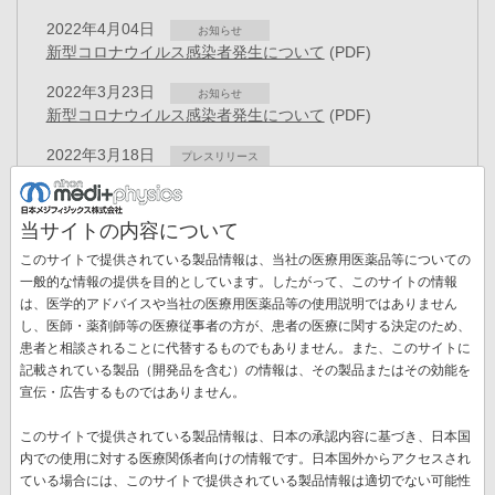
2022年4月04日
お知らせ
新型コロナウイルス感染者発生について
(PDF)
2022年3月23日
お知らせ
新型コロナウイルス感染者発生について
(PDF)
2022年3月18日
プレスリリース
人事異動のお知らせ
(PDF)
2022年3月10日
お知らせ
当サイトの内容について
3月14日システムメンテナンスのお知らせ
(PDF)
このサイトで提供されている製品情報は、当社の医療用医薬品等についての
2022年3月07日
一般的な情報の提供を目的としています。したがって、このサイトの情報
お知らせ
新型コロナウイルス感染者発生について
(PDF)
は、医学的アドバイスや当社の医療用医薬品等の使用説明ではありません
ペ
し、医師・薬剤師等の医療従事者の方が、患者の医療に関する決定のため、
ー
患者と相談されることに代替するものでもありません。また、このサイトに
先
« 最初
前
‹‹
ペ
7
ペ
8
ペ
9
ペ
10
カ
11
ペ
12
ジ
記載されている製品（開発品を含む）の情報は、その製品またはその効能を
送
頭
ペ
ー
ー
ー
ー
レ
ー
宣伝・広告するものではありません。
ペ
13
ペ
14
ペ
15
次
››
最
最終 »
り
ペ
ー
ジ
ジ
ジ
ジ
ン
ジ
ー
ー
ー
ペ
終
ー
ジ
ト
このサイトで提供されている製品情報は、日本の承認内容に基づき、日本国
ジ
ジ
ジ
ー
ペ
ジ
ペ
内での使用に対する医療関係者向けの情報です。日本国外からアクセスされ
新着情報一覧
ジ
ー
ー
ている場合には、このサイトで提供されている製品情報は適切でない可能性
ジ