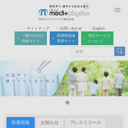
メ
イ
Togg
ン
navig
コ
サイトマップ
お問い合わせ
English
ン
一般の方向け
医療関係者
受託サービス
テ
情報サイト
専用サイト
について
ン
検
検索
ツ
索
に
移
動
新着情報
お知らせ
プレスリリース