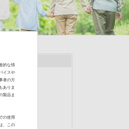
般的な情
バイスや
事者の方
認を取得
(PDF)
もありま
の製品ま
での使用
は、この