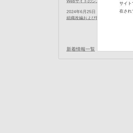
Webサイトのシステムメンテナン
サイト
在され
2024年6月25日
プレスリリース
組織改編および役員異動のお知らせ
ペ
ー
先
«
ジ
送
頭
り
ペ
新着情報一覧
ー
ジ