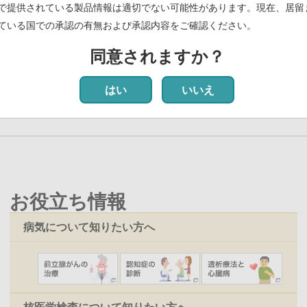
スのお知らせ
(PDF)
で提供されている製品情報は適切でない可能性があります。現在、居留
ている国での承認の有無および承認内容をご確認ください。
(PDF)
同意されますか？
 最初
前
‹‹
ペ
1
ペ
2
ペ
3
カ
4
ペ
5
ペ
6
ペ
7
ペ
8
ペ
9
次
››
最
最終
ペ
ー
ー
ー
レ
ー
ー
ー
ー
ー
ペ
終
はい
いいえ
ー
ジ
ジ
ジ
ン
ジ
ジ
ジ
ジ
ジ
ー
ペ
ジ
ト
ジ
ー
ペ
ジ
ー
ジ
お役立ち情報
病気について知りたい方へ