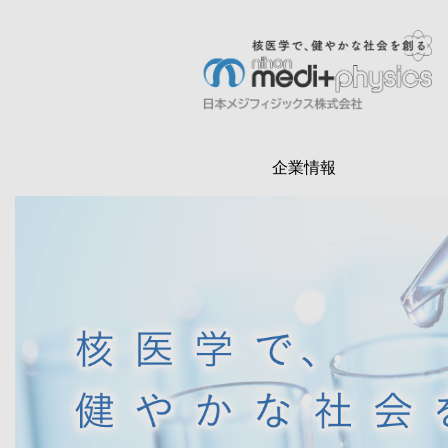
メ
イ
ン
検
コ
索
ン
テ
企業情報
ン
ツ
に
移
動