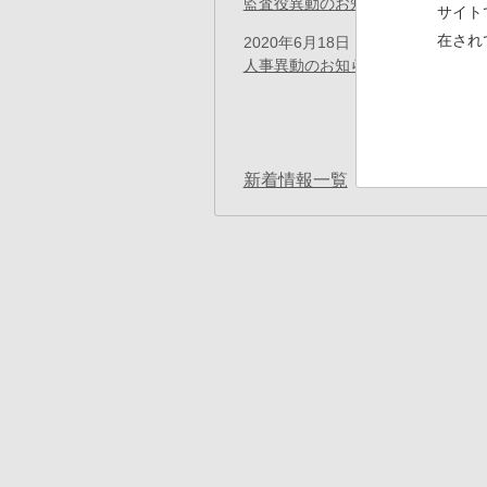
監査役異動のお知らせ
(PDF)
サイト
在され
2020年6月18日
プレスリリース
人事異動のお知らせ
(PDF)
ペ
ー
先
« 最初
ジ
送
頭
り
ペ
新着情報一覧
ー
ジ