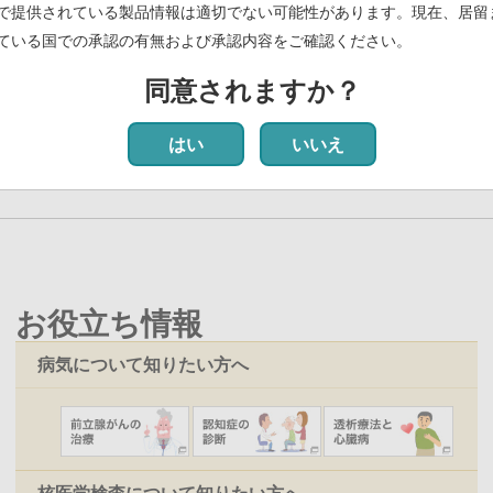
で提供されている製品情報は適切でない可能性があります。現在、居留
ている国での承認の有無および承認内容をご確認ください。
同意されますか？
前
‹‹
ペ
12
ペ
13
ペ
14
ペ
15
ペ
16
カ
17
ペ
18
ペ
19
ペ
20
次
››
ペ
ー
ー
ー
ー
ー
レ
ー
ー
ー
ペ
はい
いいえ
ー
ジ
ジ
ジ
ジ
ジ
ン
ジ
ジ
ジ
ー
ジ
ト
ジ
ペ
ー
ジ
お役立ち情報
病気について知りたい方へ