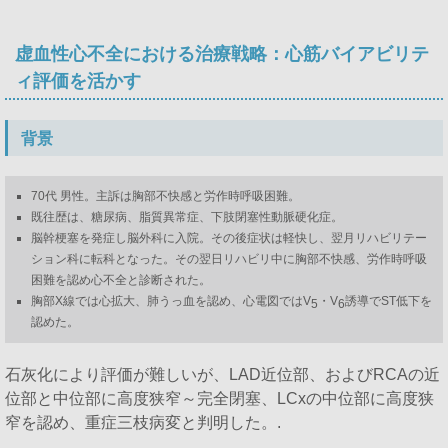
虚血性心不全における治療戦略：心筋バイアビリテ
ィ評価を活かす
背景
70代 男性。主訴は胸部不快感と労作時呼吸困難。
既往歴は、糖尿病、脂質異常症、下肢閉塞性動脈硬化症。
脳幹梗塞を発症し脳外科に入院。その後症状は軽快し、翌月リハビリテー
ション科に転科となった。その翌日リハビリ中に胸部不快感、労作時呼吸
困難を認め心不全と診断された。
胸部X線では心拡大、肺うっ血を認め、心電図ではV
・V
誘導でST低下を
5
6
認めた。
石灰化により評価が難しいが、LAD近位部、およびRCAの近
位部と中位部に高度狭窄～完全閉塞、LCxの中位部に高度狭
窄を認め、重症三枝病変と判明した。.