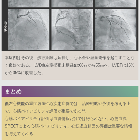
本症例はその後、歩行距離も延長し、心不全や虚血発作を起こすことな
く良好である。 LVDd(左室拡張末期径)は68㎜から55㎜へ、LVEFは15%
から35%に改善した。
まとめ
低左心機能の重症虚血性心疾患症例では、治療戦略や予後を考える上
4)
で、心筋バイアビリティ評価が重要である
。
心筋バイアビリティ評価は血管情報だけでは得られない。心筋血流
SPECTによる心筋バイアビリティ、心筋虚血範囲の評価は重要な情報
を与えてくれる。