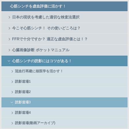
Member
心筋シンチを虚血評価に活かす！
Side
Menu
日本の現状を考慮した適切な検査法選択
今こそ心筋シンチ！ その使いどころは？
FFRで十分ですか？ 適正な虚血評価とは！？
心臓画像診断 ポケットマニュアル
心筋シンチの読影にはコツがある！
冠血行再建に核医学を活かす！
読影道場1
読影道場2
読影道場3
読影道場4
読影道場(動画アーカイブ)