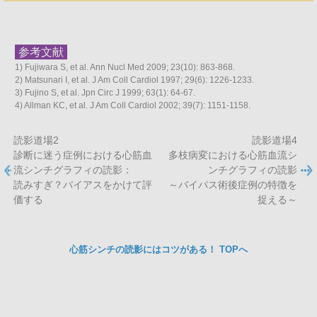
参考文献
1) Fujiwara S, et al. Ann Nucl Med 2009; 23(10): 863-868.
2) Matsunari I, et al. J Am Coll Cardiol 1997; 29(6): 1226-1233.
3) Fujino S, et al. Jpn Circ J 1999; 63(1): 64-67.
4) Allman KC, et al. J Am Coll Cardiol 2002; 39(7): 1151-1158.
読影道場2
読影道場4
診断に迷う症例における心筋血
多枝病変における心筋血流シ
流シンチグラフィの読影：
ンチグラフィの読影
読みすぎ？バイアスをかけて評
～バイパス術後症例の特徴を
価する
捉える～
心筋シンチの読影にはコツがある！ TOPへ