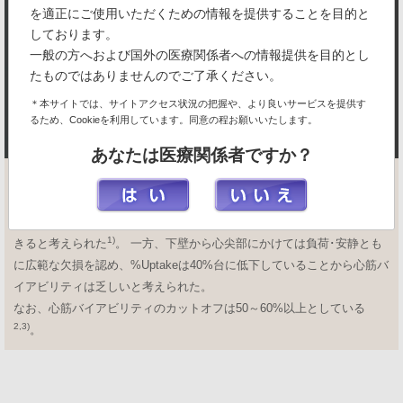
を適正にご使用いただくための情報を提供することを目的と
しております。
一般の方へおよび国外の医療関係者への情報提供を目的とし
たものではありませんのでご了承ください。
＊本サイトでは、サイトアクセス状況の把握や、より良いサービスを提供す
るため、Cookieを利用しています。同意の程お願いいたします。
あなたは医療関係者ですか？
右室描出があり重症虚血が疑われた。前壁中隔はReverse ﬁll-in(逆再分
布)を呈しており(
,
)、Washout亢進の可能性が示唆される
ことから、心筋バイアビリティは保たれており、心機能の改善が期待で
1)
きると考えられた
。 一方、下壁から心尖部にかけては負荷･安静とも
に広範な欠損を認め、%Uptakeは40%台に低下していることから心筋バ
イアビリティは乏しいと考えられた。
なお、心筋バイアビリティのカットオフは50～60%以上としている
2,3)
。