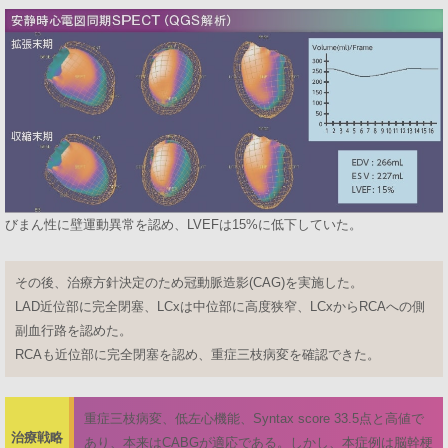
びまん性に壁運動異常を認め、LVEFは15%に低下していた。
その後、治療方針決定のため冠動脈造影(CAG)を実施した。
LAD近位部に完全閉塞、LCxは中位部に高度狭窄、LCxからRCAへの側
副血行路を認めた。
RCAも近位部に完全閉塞を認め、重症三枝病変を確認できた。
重症三枝病変、低左心機能、Syntax score 33.5点と高値で
治療戦略
あり、本来はCABGが適応である。しかし、本症例は脳幹梗