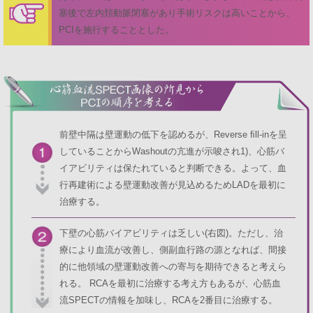
塞後で左内頚動脈閉塞があり手術リスクは高いことから、
PCIを施行することとした。
前壁中隔は壁運動の低下を認めるが、Reverse ﬁll-inを呈
していることからWashoutの亢進が示唆され1)、心筋バ
イアビリティは保たれていると判断できる。よって、血
行再建術による壁運動改善が見込めるためLADを最初に
治療する。
下壁の心筋バイアビリティは乏しい(右図)。ただし、治
療により血流が改善し、側副血行路の源となれば、間接
的に他領域の壁運動改善への寄与を期待できると考えら
れる。 RCAを最初に治療する考え方もあるが、心筋血
流SPECTの情報を加味し、RCAを2番目に治療する。