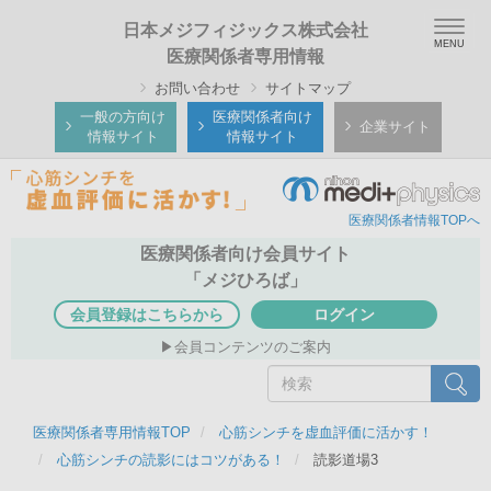
メ
Togg
日本メジフィジックス株式会社
イ
navig
医療関係者専用情報
ン
お問い合わせ
サイトマップ
コ
ン
一般の方向け
医療関係者向け
企業サイト
情報サイト
情報サイト
テ
ン
ツ
医療関係者情報TOPへ
に
移
医療関係者向け会員サイト
動
「メジひろば」
会員登録はこちらから
ログイン
会員コンテンツのご案内
検
検索
索
医療関係者専用情報TOP
心筋シンチを虚血評価に活かす！
心筋シンチの読影にはコツがある！
読影道場3