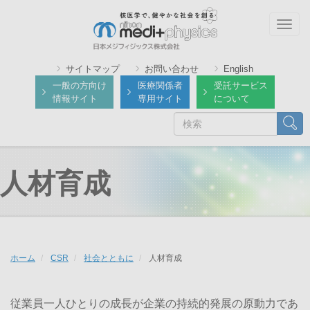
メ
イ
Togg
ン
navig
コ
サイトマップ
お問い合わせ
English
ン
一般の方向け
医療関係者
受託サービス
テ
情報サイト
専用サイト
について
ン
検
検索
ツ
索
に
移
動
人材育成
ホーム
CSR
社会とともに
人材育成
従業員一人ひとりの成長が企業の持続的発展の原動力であ