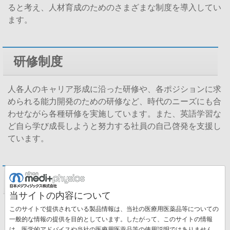
ると考え、人材育成のためのさまざまな制度を導入してい
ます。
研修制度
人各人のキャリア形成に沿った研修や、各ポジションに求
められる能力開発のための研修など、時代のニーズにも合
わせながら各種研修を実施しています。また、英語学習な
ど自ら学び成長しようと努力する社員の自己啓発を支援し
ています。
評価制度
当サイトの内容について
従業員の 業績を評価してより公正な処遇を実現するとと
このサイトで提供されている製品情報は、当社の医療用医薬品等についての
一般的な情報の提供を目的としています。したがって、このサイトの情報
もに、従業員の伸ばすべき点、改善すべき点を明らかにし
は、医学的アドバイスや当社の医療用医薬品等の使用説明ではありません