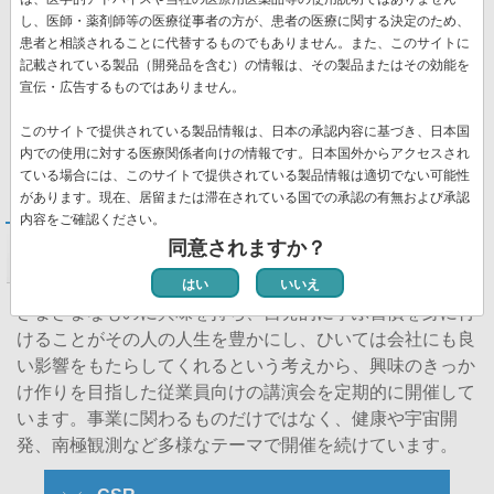
て成長を促し、成長した従業員がより活躍できるように適
し、医師・薬剤師等の医療従事者の方が、患者の医療に関する決定のため、
所に配置していくことを目的とした評価制度を導入してい
患者と相談されることに代替するものでもありません。また、このサイトに
ます。達成度評価に加えて、チャレンジ・スピード・オー
記載されている製品（開発品を含む）の情報は、その製品またはその効能を
ナーシップの観点で行動評価を行い、これらを総合して最
宣伝・広告するものではありません。
終評価を行っています。適正な評価を通じて、従業員のや
このサイトで提供されている製品情報は、日本の承認内容に基づき、日本国
りがい・働きがいの向上と能力の伸長を図り、会社業績の
内での使用に対する医療関係者向けの情報です。日本国外からアクセスされ
安定的な向上と持続的な発展を目指しています。
ている場合には、このサイトで提供されている製品情報は適切でない可能性
があります。現在、居留または滞在されている国での承認の有無および承認
内容をご確認ください。
同意されますか？
社内講演会
はい
いいえ
さまざまなものに興味を持ち、自発的に学ぶ習慣を身に付
けることがその人の人生を豊かにし、ひいては会社にも良
い影響をもたらしてくれるという考えから、興味のきっか
け作りを目指した従業員向けの講演会を定期的に開催して
います。事業に関わるものだけではなく、健康や宇宙開
発、南極観測など多様なテーマで開催を続けています。
SubMenu-