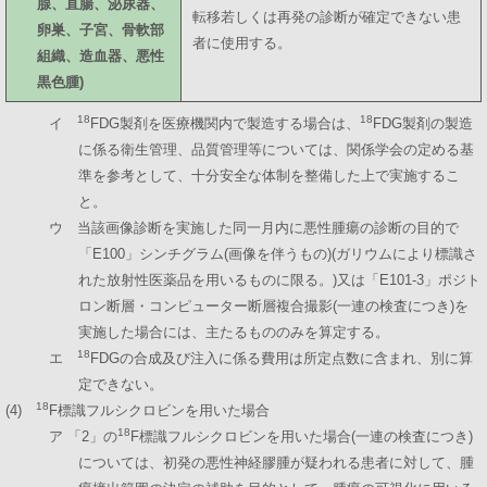
腺、直腸、泌尿器、
転移若しくは再発の診断が確定できない患
卵巣、子宮、骨軟部
者に使用する。
組織、造血器、悪性
黒色腫)
18
18
イ
FDG製剤を医療機関内で製造する場合は、
FDG製剤の製造
に係る衛生管理、品質管理等については、関係学会の定める基
準を参考として、十分安全な体制を整備した上で実施するこ
と。
ウ 当該画像診断を実施した同一月内に悪性腫瘍の診断の目的で
「E100」シンチグラム(画像を伴うもの)(ガリウムにより標識さ
れた放射性医薬品を用いるものに限る。)又は「E101-3」ポジト
ロン断層・コンピューター断層複合撮影(一連の検査につき)を
実施した場合には、主たるもののみを算定する。
18
エ
FDGの合成及び注入に係る費用は所定点数に含まれ、別に算
定できない。
18
(4)
F標識フルシクロビンを用いた場合
18
ア 「2」の
F標識フルシクロビンを用いた場合(一連の検査につき)
については、初発の悪性神経膠腫が疑われる患者に対して、腫