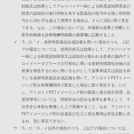
効能又は効果としてアルツハイマー病による軽度認知障害及び
軽度の認知症の進行抑制を有する医薬品の投与中止後に初回投
与から18か月を超えて再開する場合は、さらに1回に限り算定
できる。なお、この場合においては、本撮影が必要と判断した
医学的根拠を診療報酬明細書の摘要欄に記載すること。
イ 「5」の「イ」放射性医薬品合成設備を用いた場合のうち、上記
アの場合については、使用目的又は効果として、アルツハイマ
ー病による軽度認知障害又は認知症が疑われる患者の脳内アミ
ロイドベータプラークの可視化に用いる放射性標識化合物の注
射液を製造するために用いるものとして薬事承認又は認証を得
ている放射性医薬品合成設備を用いて、アミロイドPETイメー
ジング剤を医療機関内で製造した場合に限り算定する。ただ
し、アミロイドPETイメージング剤の製造に係る衛生管理、品
質管理等については、関係学会の定める基準を参考として、十
分安全な体制を整備した上で実施すること。なお、アミロイド
PETイメージング剤の合成及び注入に係る費用は所定点数に含
まれ、別に算定できない。
ウ 「5」の「ロ」イ以外の場合のうち、上記アの場合については、