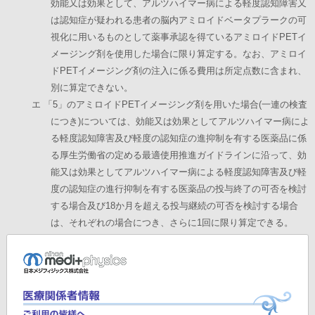
効能又は効果として、アルツハイマー病による軽度認知障害又
は認知症が疑われる患者の脳内アミロイドベータプラークの可
視化に用いるものとして薬事承認を得ているアミロイドPETイ
メージング剤を使用した場合に限り算定する。なお、アミロイ
ドPETイメージング剤の注入に係る費用は所定点数に含まれ、
別に算定できない。
エ 「5」のアミロイドPETイメージング剤を用いた場合(一連の検査
につき)については、効能又は効果としてアルツハイマー病によ
る軽度認知障害及び軽度の認知症の進抑制を有する医薬品に係
る厚生労働省の定める最適使用推進ガイドラインに沿って、効
能又は効果としてアルツハイマー病による軽度認知障害及び軽
度の認知症の進行抑制を有する医薬品の投与終了の可否を検討
する場合及び18か月を超える投与継続の可否を検討する場合
は、それぞれの場合につき、さらに1回に限り算定できる。
オ 「5」の「イ」放射性医薬品合成設備を用いた場合のうち、上記
エの場合については、使用目的又は効果として、抗アミロイド
ベータ抗体薬投与後の脳内アミロイドベータプラークの可視化
に用いる放射性標識化合物の注射液を製造するために用いるも
のとして薬事承認又は認証を得ている放射性医薬品合成設備を