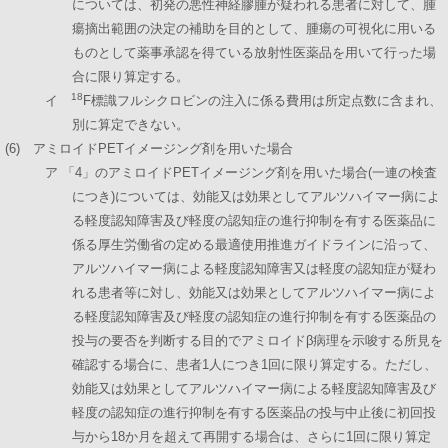
については、初発の悪性神経膠腫が疑われる患者に対して、腫
瘍摘出範囲の決定の補助を目的として、腫瘍の可視化に用いる
ものとして薬事承認を得ている放射性医薬品を用いて行った場
合に限り算定する。
18
イ
F標識フルシクロビンの注入に係る費用は所定点数に含まれ、
別に算定できない。
(6) アミロイドPETイメージング剤を用いた場合
ア 「4」のアミロイドPETイメージング剤を用いた場合(一連の検査
につき)については、効能又は効果としてアルツハイマー病によ
る軽度認知障害及び軽度の認知症の進行抑制を有する医薬品に
係る厚生労働省の定める最適使用推進ガイドラインに沿って、
アルツハイマー病による軽度認知障害又は軽度の認知症が疑わ
れる患者等に対し、効能又は効果としてアルツハイマー病によ
る軽度認知障害及び軽度の認知症の進行抑制を有する医薬品の
投与の要否を判断する目的でアミロイドβ病理を示唆する所見を
確認する場合に、患者1人につき1回に限り算定する。ただし、
効能又は効果としてアルツハイマー病による軽度認知障害及び
軽度の認知症の進行抑制を有する医薬品の投与中止後に初回投
与から18か月を超えて再開する場合は、さらに1回に限り算定