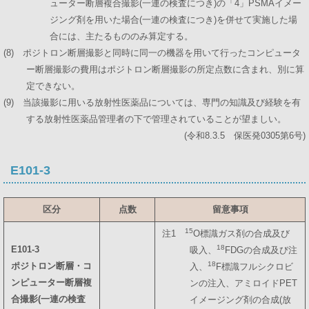
ューター断層複合撮影(一連の検査につき)の「4」PSMAイメー
ジング剤を用いた場合(一連の検査につき)を併せて実施した場
合には、主たるもののみ算定する。
(8) ポジトロン断層撮影と同時に同一の機器を用いて行ったコンピュータ
ー断層撮影の費用はポジトロン断層撮影の所定点数に含まれ、別に算
定できない。
(9) 当該撮影に用いる放射性医薬品については、専門の知識及び経験を有
する放射性医薬品管理者の下で管理されていることが望ましい。
(令和8.3.5 保医発0305第6号)
E101-3
区分
点数
留意事項
15
注1
O標識ガス剤の合成及び
18
E101-3
吸入、
FDGの合成及び注
18
ポジトロン断層・コ
入、
F標識フルシクロビ
ンピューター断層複
ンの注入、アミロイドPET
合撮影(一連の検査
イメージング剤の合成(放