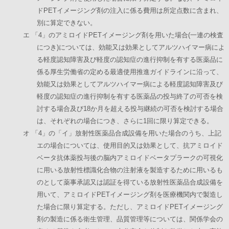
ドPETイメージング剤の注入に係る費用は所定点数に含まれ、
別に算定できない。
エ 「4」のアミロイドPETイメージング剤を用いた場合(一連の検査
につき)については、効能又は効果としてアルツハイマー病によ
る軽度認知障害及び軽度の認知症の進行抑制を有する医薬品に
係る厚生労働省の定める最適使用推進ガイドラインに沿って、
効能又は効果としてアルツハイマー病による軽度認知障害及び
軽度の認知症の進行抑制を有する医薬品の投与終了の可否を検
討する場合及び18か月を超える投与継続の可否を検討する場合
は、それぞれの場合につき、さらに1回に限り算定できる。
オ 「4」の「イ」放射性医薬品合成設備を用いた場合のうち、上記
エの場合については、使用目的又は効果として、抗アミロイド
ベータ抗体薬投与後の脳内アミロイドベータプラークの可視化
に用いる放射性標識化合物の注射液を製造するために用いるも
のとして薬事承認又は認証を得ている放射性医薬品合成設備を
用いて、アミロイドPETイメージング剤を医療機関内で製造し
た場合に限り算定する。ただし、アミロイドPETイメージング
剤の製造に係る衛生管理、品質管理等については、関係学会の