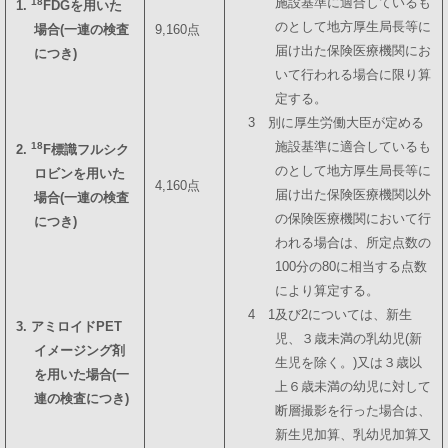
施設基準に適合しているも
18
1.
FDGを用いた
のとして地方厚生局長等に
場合(一連の検査
9,160点
届け出た保険医療機関にお
につき)
いて行われる場合に限り算
定する。
3 別に厚生労働大臣が定める
施設基準に適合しているも
18
2.
F標識フルシク
のとして地方厚生局長等に
ロビンを用いた
4,160点
届け出た保険医療機関以外
場合(一連の検査
の保険医療機関において行
につき)
われる場合は、所定点数の
100分の80に相当する点数
により算定する。
4 1及び2については、新生
3. アミロイドPET
児、３歳未満の乳幼児(新
イメージング剤
生児を除く。)又は３歳以
を用いた場合(一
上６歳未満の幼児に対して
連の検査につき)
断層撮影を行った場合は、
新生児加算、乳幼児加算又