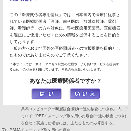
用いて、アミロイドPETイメージング剤を医療機関内で製造し
た場合に限り算定する。ただし、アミロイドPETイメージング
この「医療関係者専用情報」では、日本国内で医療に従事さ
剤の製造に係る衛生管理、品質管理等については、関係学会の
れている医療関係者「医師、歯科医師、放射線技師、薬剤
定める基準を参考として、十分安全な体制を整備した上で実施
師、看護師等」の方を対象に、弊社医療用医薬品、医療機器
すること。なお、アミロイドPETイメージング剤の合成及び注
を適正にご使用いただくための情報を提供することを目的と
入に係る費用は所定点数に含まれ、別に算定できない。
しております。
カ 「5」の「ロ」イ以外の場合のうち、上記エの場合については、
一般の方へおよび国外の医療関係者への情報提供を目的とし
効能又は効果として、抗アミロイドベータ抗体薬投与後の脳内
たものではありませんのでご了承ください。
アミロイドベータプラークの可視化に用いるものとして薬事承
＊本サイトでは、サイトアクセス状況の把握や、より良いサービスを提供す
認を得ているアミロイドPETイメージング剤を使用した場合に
るため、Cookieを利用しています。同意の程お願いいたします。
限り算定する。なお、アミロイドPETイメージング剤の注入に
あなたは医療関係者ですか？
係る費用は所定点数に含まれ、別に算定できない。
キ 「E101-3」ポジトロン断層・コンピューター断層複合撮影(一連
の検査につき)の「4」アミロイドPETイメージング剤を用いた
場合(一連の検査につき)又は「E101-4」ポジトロン断層・磁気
共鳴コンピューター断層複合撮影(一連の検査につき)の「3」ア
ミロイドPETイメージング剤を用いた場合(一連の検査につき)
を併せて実施した場合には、主たるもののみ算定する。
(7) PSMAイメージング剤を用いた場合