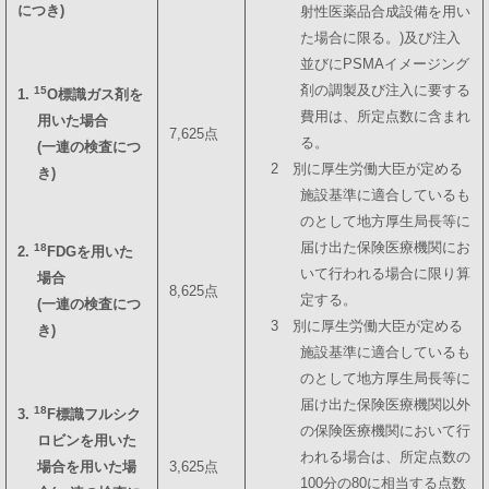
につき)
射性医薬品合成設備を用い
た場合に限る。)及び注入
並びにPSMAイメージング
剤の調製及び注入に要する
15
1.
O標識ガス剤を
費用は、所定点数に含まれ
用いた場合
7,625点
る。
(一連の検査につ
2 別に厚生労働大臣が定める
き)
施設基準に適合しているも
のとして地方厚生局長等に
届け出た保険医療機関にお
18
2.
FDGを用いた
いて行われる場合に限り算
場合
8,625点
定する。
(一連の検査につ
3 別に厚生労働大臣が定める
き)
施設基準に適合しているも
のとして地方厚生局長等に
届け出た保険医療機関以外
18
3.
F標識フルシク
の保険医療機関において行
ロビンを用いた
われる場合は、所定点数の
場合を用いた場
3,625点
100分の80に相当する点数