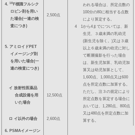
18
4.
F標識フルシク
われる場合は、所定点数の
ロビン剤を用い
100分の80に相当する点数
2,500点
た場合(一連の検
により算定する。
査につき)
4 1から4までについては、新
生児、３歳未満の乳幼児
(新生児を除く。)又は３歳
5. アミロイドPET
以上６歳未満の幼児に対し
イメージング剤
て断層撮影を行った場合
を用いた場合(一
は、新生児加算、乳幼児加
連の検査につき)
算又は幼児加算として、
1,600点、1,000点又は600
点を所定点数に加算する。
イ 放射性医薬品
ただし、注３の規定により
合成設備を用
12,500点
所定点数を算定する場合に
いた場合
おいては、1,280点、800点
又は480点を所定点数に加
ロ イ以外の場合
2,600点
算する。
6. PSMAイメージン