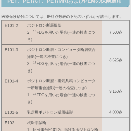
PET、PET/CT、PET/MRIおよびPEMの保険適用
医療保険給付については、医科点数表の下記のいずれかが該当します。
E101-2
ポジトロン断層撮影
18
2
FDGを用いた場合(一連の検査につ
7,500点
き)
E101-3
ポジトロン断層・コンピュータ断層複合
撮影(一連の検査につき)
8,625点
18
2
FDGを用いた場合(一連の検査につ
き)
E101-4
ポジトロン断層・磁気共鳴コンピュータ
ー断層複合撮影(一連の検査につき)
9,160点
18
1
FDGを用いた場合(一連の検査につ
き)
E101-5
乳房用ポジトロン断層撮影
4,000点
E102
核医学診断
1 区分番号E101-2に掲げるポジトロン断