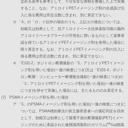
定める基準を参考として、十分安全な体制を整備した上で実施
すること。なお、アミロイドPETイメージング剤の合成及び注
入に係る費用は所定点数に含まれ、別に算定できない。
カ 「4」の「ロ」イ以外の場合のうち、上記エの場合については、
効能又は効果として、抗アミロイドベータ抗体薬投与後の脳内
アミロイドベータプラークの可視化に用いるものとして薬事承
認を得ているアミロイドPETイメージング剤を使用した場合に
限り算定する。なお、アミロイドPETイメージング剤の注入に
係る費用は所定点数に含まれ、別に算定できない。
キ 「E101-2」ポジトロン断層撮影の「5」アミロイドPETイメージ
ング剤を用いた場合(一連の検査につき)又は「E101-4」ポジト
ロン断層・コンピューター断層複合撮影(一連の検査につき)の
「3」アミロイドPETイメージング剤を用いた場合(一連の検査
につき)を併せて実施した場合には、主たるもののみ算定する。
(7) PSMAイメージング剤を用いた場合
ア 「5」のPSMAイメージング剤を用いた場合(一連の検査につき)に
ついては、PSMA標的療法の前立腺癌患者への適応判定を目的
として、効能又は効果として陽電子放出断層撮影(PET)イメー
68
ジングのために承認された被標識用製剤のガリウム(
Ga)標識