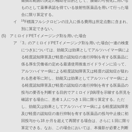
瘍摘出範囲の決定の補助を目的として、腫瘍の可視化に用いる
ものとして薬事承認を得ている放射性医薬品を用いて行った場
合に限り算定する。
18
イ
F標識フルシクロビンの注入に係る費用は所定点数に含まれ、
別に算定できない。
(5) アミロイドPETイメージング剤を用いた場合
ア 「3」のアミロイドPETイメージング剤を用いた場合(一連の検査
につき)については、効能又は効果としてアルツハイマー病によ
る軽度認知障害及び軽度の認知症の進行抑制を有する医薬品に
係る厚生労働省の定める最適使用推進ガイドラインに沿って、
アルツハイマー病による軽度認知障害又は軽度の認知症が疑わ
れる患者等に対し、効能又は効果としてアルツハイマー病によ
る軽度認知障害及び軽度の認知症の進行抑制を有する医薬品の
投与の要否を判断する目的でアミロイドβ病理を示唆する所見を
確認する場合に、患者１人につき１回に限り算定する。ただ
し、効能又は効果としてアルツハイマー病による軽度認知障害
及び軽度の認知症の進行抑制を有する医薬品の投与中止後に初
回投与から18 か月を超えて再開する場合は、さらに１回に限り
算定できる。なお、この場合においては、本撮影が必要と判断