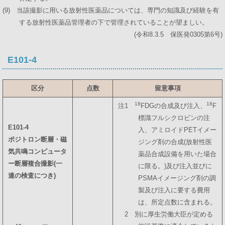
(9) 当該撮影に用いる放射性医薬品については、専門の知識及び経験を有
する放射性医薬品管理者の下で管理されていることが望ましい。
(令和8.3.5 保医発0305第6号)
E101-4
区分
点数
留意事項
18
18
注1
FDGの合成及び注入、
F
標識フルシクロビンの注
E101-4
入、アミロイドPETイメー
ポジトロン断層・磁
ジング剤の合成(放射性医
気共鳴コンピュータ
薬品合成設備を用いた場合
ー断層複合撮影(一
に限る。)及び注入並びに
連の検査につき)
PSMAイメージング剤の調
製及び注入に要する費用
は、所定点数に含まれる。
2 別に厚生労働大臣が定める