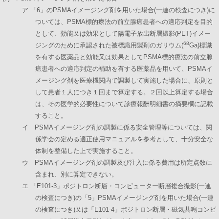
ア 「6」のPSMAイメージング剤を用いた場合(一連の検査につき)に
ついては、PSMA標的療法の前立腺癌患者への適応判定を目的
として、効能又は効果として陽電子放出断層撮影(PET)イメー
68
ジングのために承認された被標識用製剤のガリウム(
Ga)標識
を有する医薬品と効能又は効果としてPSMA標的療法の前立腺
癌患者への適応判定の補助を有する医薬品を用いて、PSMAイ
メージング剤を医療機関内で調製して実施した場合に、原則と
して患者１人につき１回まで算定する。２回以上算定する場合
は、その医学的必要性について診療報酬明細書の摘要欄に記載
すること。
イ PSMAイメージング剤の調製に係る安全管理等については、関
係学会の定める適正使用マニュアルを参考として、十分安全な
体制を整備した上で実施すること。
ウ PSMAイメージング剤の調製及び注入に係る費用は所定点数に
含まれ、別に算定できない。
エ 「E101-3」ポジトロン断層・コンピューター断層複合撮影(一連
の検査につき)の「5」PSMAイメージング剤を用いた場合(一連
の検査につき)又は「E101-4」ポジトロン断層・磁気共鳴コンピ