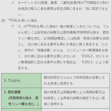
15
イ ターゲットガス(窒素、酸素、二酸化炭素)等の
O標識ガス剤の
合成及び吸入に係る費用は所定点数に含まれ、別に算定できな
い。
18
(4)
FDGを用いた場合
18
ア 「2」の
FDGを用いた場合(一連の検査につき)については、てん
かん若しくは血管炎の診断又は悪性腫瘍(早期胃癌を除き、悪性
リンパ腫を含む。)の病期診断若しくは転移・再発の診断を目的
とし、次の表に定める要件を満たす場合に限り算定する。ただ
し、表中の「画像診断」からは、コンピューター断層撮影を除
く。次の表に定める要件は満たさないが、「E101-2」ポジトロ
ン断層撮影に定める要件を満たす場合は、「E101-2」により算
定する。
難治性部分てんかんで外科切除が必要とさ
1. てんかん
れる患者に使用する。
2. 悪性腫瘍
他の検査又は画像診断により病期診断又は
(早期胃癌を除き、悪
転移若しくは再発の診断が確定できない患
性リンパ腫を含む。)
者に使用する。