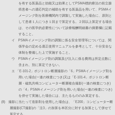
を有する医薬品と効能又は効果としてPSMA標的療法の前立腺
癌患者への適応判定の補助を有する医薬品を用いて、PSMAイ
メージング剤を医療機関内で調製して実施した場合に、原則と
して患者１人につき１回まで算定する。２回以上算定する場合
は、その医学的必要性について診療報酬明細書の摘要欄に記載
すること。
イ PSMAイメージング剤の調製に係る安全管理等については、関
係学会の定める適正使用マニュアルを参考として、十分安全な
体制を整備した上で実施すること。
ウ PSMAイメージング剤の調製及び注入に係る費用は所定点数に
含まれ、別に算定できない。
エ 「E-101-2」ポジトロン断層撮影の「6」PSMAイメージング剤を
用いた場合(一連の検査につき)又は「E-101-4」ポジトロン断
層・磁気共鳴コンピューター断層複合撮影(一連の検査につき)
の「4」PSMAイメージング剤を用いた場合(一連の検査につき)
を併せて実施した場合には、主たるもののみ算定する。
(8) 撮影に当たって造影剤を使用した場合は、「E200」コンピューター断
層撮影(CT撮影)の「注3」の加算を本区分に対する加算として併せて
算定する。