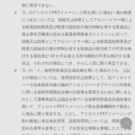
別に算定できない。
エ 「3」のアミロイドPETイメージング剤を用いた場合(一連の検査
につき)については、効能又は効果としてアルツハイマー病によ
る軽度認知障害及び軽度の認知症の進行抑制を有する医薬品に
係る厚生労働省の定める最適使用推進ガイドラインに沿って、
効能又は効果としてアルツハイマー病による軽度認知障害及び
軽度の認知症の進行抑制を有する医薬品の投与終了の可否を検
討する場合及び 18 か月を超える投与継続の可否を検討する場
合は、それぞれの場合につき、さらに１回に限り算定できる。
オ 「3」の「イ」放射性医薬品合成設備を用いた場合のうち、上記
エの場合については、使用目的又は効果として、抗アミロイド
ベータ抗体薬投与後の脳内アミロイドベータプラークの可視化
に用いる放射性標識化合物の注射液を製造するために用いるも
のとして薬事承認又は認証を得ている放射性医薬品合成設備を
用いて、アミロイドPETイメージング剤を医療機関内で製造し
た場合に限り算定する。ただし、アミロイドPETイメージング
剤の製造に係る衛生管理、品質管理等については、関係学会の
定める基準を参考として、十分安全な体制を整備した上で実施