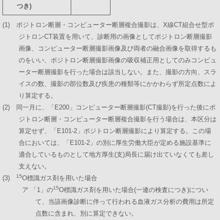
つき)
(1) ポジトロン断層・コンピューター断層複合撮影は、X線CT組合せ型ポ
ジトロンCT装置を用いて、診断用の画像としてポジトロン断層撮影
画像、コンピューター断層撮影画像及び両者の融合画像を取得するも
のをいい、ポジトロン断層撮影画像の吸収補正用としてのみコンピュ
ーター断層撮影を行った場合は該当しない。また、撮影の方向、スラ
イスの数、撮影の部位数及び疾患の種類等にかかわらず所定点数によ
り算定する。
(2) 同一月に、「E200」コンピューター断層撮影(CT撮影)を行った後にポ
ジトロン断層・コンピューター断層複合撮影を行う場合は、本区分は
算定せず、「E101-2」ポジトロン断層撮影により算定する。この場
合においては、「E101-2」の別に厚生労働大臣が定める施設基準に
適合しているものとして地方厚生(支)局長に届け出ていなくても差し
支えない。
15
(3)
O標識ガス剤を用いた場合
15
ア 「1」の
O標識ガス剤を用いた場合(一連の検査につき)につい
て、当該画像診断に伴って行われる血液ガス分析の費用は所定
点数に含まれ、別に算定できない。