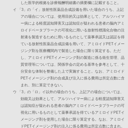
した医学的根拠を診療報酬明細書の摘要欄に記載すること。
イ 「3」の「イ」放射性医薬品合成設備を用いた場合のうち、上記
アの場合については、使用目的又は効果として、アルツハイマ
ー病による軽度認知障害又は認知症が疑われる患者の脳内アミ
ロイドベータプラークの可視化に用いる放射性標識化合物の注
射液を製造するために用いるものとして薬事承認又は認証を得
ている放射性医薬品合成設備を用いて、アミロイドPETイメー
ジング剤を医療機関内で製造した場合に限り算定する。ただ
し、アミロイドPETイメージング剤の製造に係る衛生管理、品
質管理等については、関係学会の定める基準を参考として、十
分安全な体制を整備した上で実施すること。なお、アミロイド
PETイメージング剤の合成及び注入に係る費用は所定点数に含
まれ、別に算定できない。
ウ 「3」の「ロ」イ以外の場合のうち、上記アの場合については、
効能又は効果として、アルツハイマー病による軽度認知障害又
は認知症が疑われる患者の脳内アミロイドベータプラークの可
視化に用いるものとして薬事承認を得ているアミロイドPETイ
メージング剤を使用した場合に限り算定する。なお、アミロイ
ドPETイメージング剤の注入に係る費用は所定点数に含まれ、