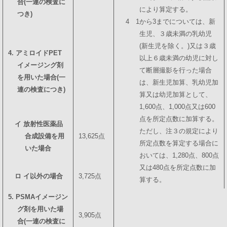
合(一連の検査に
により算定する。
つき)
4 1から3までについては、新
生児、３歳未満の乳幼児
(新生児を除く。)又は３歳
4. アミロイドPET
以上６歳未満の幼児に対し
イメージング剤
て断層撮影を行った場合
を用いた場合(一
は、新生児加算、乳幼児加
連の検査につき)
算又は幼児加算として、
1,600点、1,000点又は600
点を所定点数に加算する。
イ 放射性医薬品
ただし、注３の規定により
合成設備を用
13,625点
所定点数を算定する場合に
いた場合
おいては、1,280点、800点
又は480点を所定点数に加
ロ イ以外の場合
3,725点
算する。
5. PSMAイメージン
グ剤を用いた場
3,905点
合(一連の検査に