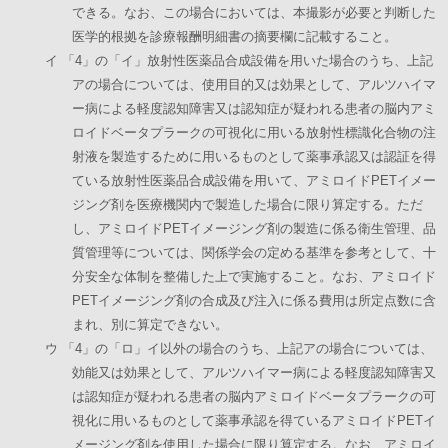
できる。なお、この場合においては、本撮影が必要と判断した
医学的根拠を診療報酬明細書の摘要欄に記載すること。
イ 「4」の「イ」放射性医薬品合成設備を用いた場合のうち、上記
アの場合については、使用目的又は効果として、アルツハイマ
ー病による軽度認知障害又は認知症が疑われる患者の脳内アミ
ロイドベータプラークの可視化に用いる放射性標識化合物の注
射液を製造するために用いるものとして薬事承認又は認証を得
ている放射性医薬品合成設備を用いて、アミロイドPETイメー
ジング剤を医療機関内で製造した場合に限り算定する。ただ
し、アミロイドPETイメージング剤の製造に係る衛生管理、品
質管理等については、関係学会の定める基準を参考として、十
分安全な体制を整備した上で実施すること。なお、アミロイド
PETイメージング剤の合成及び注入に係る費用は所定点数に含
まれ、別に算定できない。
ウ 「4」の「ロ」イ以外の場合のうち、上記アの場合については、
効能又は効果として、アルツハイマー病による軽度認知障害又
は認知症が疑われる患者の脳内アミロイドベータプラークの可
視化に用いるものとして薬事承認を得ているアミロイドPETイ
メージング剤を使用した場合に限り算定する。なお、アミロイ