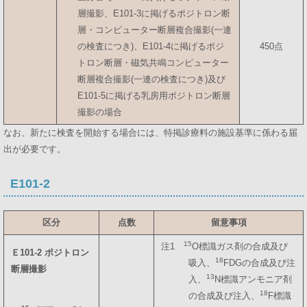
層撮影、E101-3に掲げるポジトロン断
層・コンピューター断層複合撮影(一連
の検査につき)、E101-4に掲げるポジ
450点
トロン断層・磁気共鳴コンピューター
断層複合撮影(一連の検査につき)及び
E101-5に掲げる乳房用ポジトロン断層
撮影の場合
なお、新たに検査を開始する場合には、特掲診療料の施設基準に係わる届
出が必要です。
E101-2
区分
点数
留意事項
15
注1
O標識ガス剤の合成及び
Ｅ101-2 ポジトロン
18
吸入、
FDGの合成及び注
断層撮影
13
入、
N標識アンモニア剤
18
の合成及び注入、
F標識