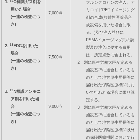
15
1.
O標識ガス剤を
フルシクロビンの注入、ア
用いた場合
ミロイドPETイメージング
7,000点
(一連の検査につ
剤の合成(放射性医薬品合
き)
成設備を用いた場合に限
る。)及び注入並びに
PSMAイメージング剤の調
18
2.
FDGを用いた
製及び注入に要する費用
場合
は、所定点数に含まれる。
7,500点
(一連の検査につ
2 別に厚生労働大臣が定める
き)
施設基準に適合しているも
のとして地方厚生局長等に
届け出た保険医療機関にお
13
3.
N標識アンモニ
いて行われる場合に限り算
ア剤を用いた場
定する。
合
9,000点
3 別に厚生労働大臣が定める
(一連の検査につ
施設基準に適合しているも
き)
のとして地方厚生局長等に
届け出た保険医療機関以外
の保険医療機関において行