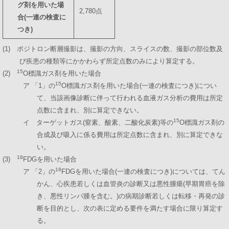
グ剤を用いた場
2,780点
合(一連の検査に
つき)
(1) ポジトロン断層撮影は、撮影の方向、スライスの数、撮影の部位数及
び疾患の種類等にかかわらず所定点数のみにより算定する。
15
(2)
O標識ガス剤を用いた場合
15
ア 「1」の
O標識ガス剤を用いた場合(一連の検査につき)につい
て、当該画像診断に伴って行われる血液ガス分析の費用は所定
点数に含まれ、別に算定できない。
15
イ ターゲットガス(窒素、酸素、二酸化炭素)等の
O標識ガス剤の
合成及び吸入に係る費用は所定点数に含まれ、別に算定できな
い。
18
(3)
FDGを用いた場合
18
ア 「2」の
FDGを用いた場合(一連の検査につき)については、てん
かん、心疾患若しくは血管炎の診断又は悪性腫瘍(早期胃癌を除
き、悪性リンパ腫を含む。)の病期診断若しくは転移・再発の診
断を目的とし、次の表に定める要件を満たす場合に限り算定す
る。