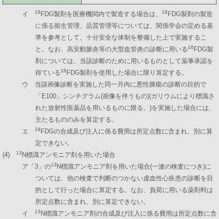
18
18
イ
FDG製剤を医療機関内で製造する場合は、
FDG製剤の製造
に係る衛生管理、品質管理等については、関係学会の定める基
準を参考として、十分安全な体制を整備した上で実施するこ
18
と。なお、高安動脈炎等の大型血管炎の診断に用いる
FDG製
剤については、当該診断のために用いるものとして薬事承認を
18
得ている
FDG製剤を使用した場合に限り算定する。
ウ 当該画像診断を実施した同一月内に悪性腫瘍の診断の目的で
「E100」シンチグラム(画像を伴うもの)(ガリウムにより標識さ
れた放射性医薬品を用いるものに限る。)を実施した場合には、
主たるもののみを算定する。
18
エ
FDGの合成及び注入に係る費用は所定点数に含まれ、別に算
定できない。
13
(4)
N標識アンモニア剤を用いた場合
13
ア「3」の
N標識アンモニア剤を用いた場合(一連の検査につき)に
ついては、他の検査で判断のつかない虚血性心疾患の診断を目
的として行った場合に算定する。なお、負荷に用いる薬剤料は
所定点数に含まれ、別に算定できない。
13
イ
N標識アンモニア剤の合成及び注入に係る費用は所定点数に含