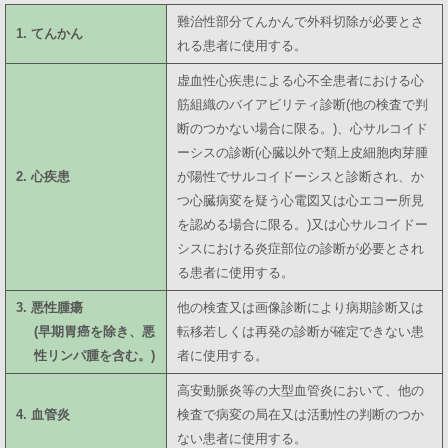
難治性部分てんかんで外科切除が必要とさ
1. てんかん
れる患者に使用する。
虚血性心疾患による心不全患者における心
筋組織のバイアビリティ診断(他の検査で判
断のつかない場合に限る。)、心サルコイド
ーシスの診断(心臓以外で類上皮細胞肉芽腫
2. 心疾患
が陽性でサルコイドーシスと診断され、か
つ心臓病変を疑う心電図又は心エコー所見
を認める場合に限る。)又は心サルコイドー
シスにおける炎症部位の診断が必要とされ
る患者に使用する。
3. 悪性腫瘍
他の検査又は画像診断により病期診断又は
(早期胃癌を除き、悪
転移若しくは再発の診断が確定できない患
性リンパ腫を含む。)
者に使用する。
高安動脈炎等の大型血管炎において、他の
4. 血管炎
検査で病変の局在又は活動性の判断のつか
ない患者に使用する。