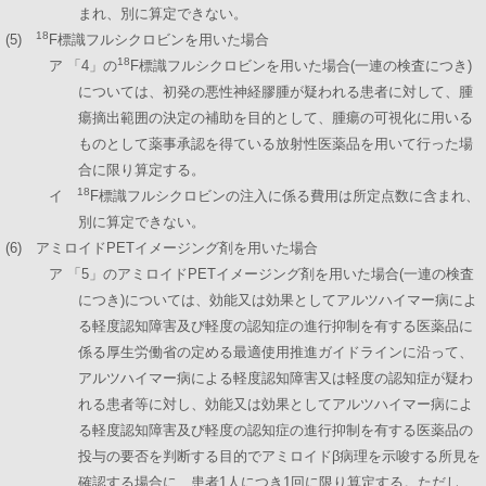
まれ、別に算定できない。
18
(5)
F標識フルシクロビンを用いた場合
18
ア 「4」の
F標識フルシクロビンを用いた場合(一連の検査につき)
については、初発の悪性神経膠腫が疑われる患者に対して、腫
瘍摘出範囲の決定の補助を目的として、腫瘍の可視化に用いる
ものとして薬事承認を得ている放射性医薬品を用いて行った場
合に限り算定する。
18
イ
F標識フルシクロビンの注入に係る費用は所定点数に含まれ、
別に算定できない。
(6) アミロイドPETイメージング剤を用いた場合
ア 「5」のアミロイドPETイメージング剤を用いた場合(一連の検査
につき)については、効能又は効果としてアルツハイマー病によ
る軽度認知障害及び軽度の認知症の進行抑制を有する医薬品に
係る厚生労働省の定める最適使用推進ガイドラインに沿って、
アルツハイマー病による軽度認知障害又は軽度の認知症が疑わ
れる患者等に対し、効能又は効果としてアルツハイマー病によ
る軽度認知障害及び軽度の認知症の進行抑制を有する医薬品の
投与の要否を判断する目的でアミロイドβ病理を示唆する所見を
確認する場合に、患者1人につき1回に限り算定する。ただし、