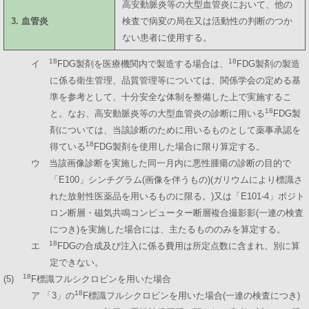
高安動脈炎等の大型血管炎において、他の
3. 血管炎
検査で病変の局在又は活動性の判断のつか
ない患者に使用する。
18
18
イ
FDG製剤を医療機関内で製造する場合は、
FDG製剤の製造
に係る衛生管理、品質管理等については、関係学会の定める基
準を参考として、十分安全な体制を整備した上で実施するこ
18
と。なお、高安動脈炎等の大型血管炎の診断に用いる
FDG製
剤については、当該診断のために用いるものとして薬事承認を
18
得ている
FDG製剤を使用した場合に限り算定する。
ウ 当該画像診断を実施した同一月内に悪性腫瘍の診断の目的で
「E100」シンチグラム(画像を伴うもの)(ガリウムにより標識さ
れた放射性医薬品を用いるものに限る。)又は「E101-4」ポジト
ロン断層・磁気共鳴コンピューター断層複合撮影影(一連の検査
につき)を実施した場合には、主たるもののみを算定する。
18
エ
FDGの合成及び注入に係る費用は所定点数に含まれ、別に算
定できない。
18
(5)
F標識フルシクロビンを用いた場合
18
ア 「3」の
F標識フルシクロビンを用いた場合(一連の検査につき)