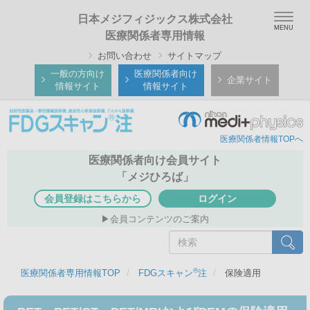
メ
Togg
日本メジフィジックス株式会社
イ
navig
医療関係者専用情報
ン
お問い合わせ
サイトマップ
コ
ン
一般の方向け
医療関係者向け
企業サイト
情報サイト
情報サイト
テ
ン
ツ
医療関係者情報TOPへ
に
移
医療関係者向け会員サイト
動
「メジひろば」
会員登録はこちらから
ログイン
会員コンテンツのご案内
検
検索
索
®
医療関係者専用情報TOP
FDGスキャン
注
保険適用