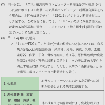
(2) 同一月に、「E202」磁気共鳴コンピューター断層撮影(MRI撮影)を行
った後にポジトロン断層・磁気共鳴コンピューター断層複合撮影を行
う場合は、本区分は算定せず、「E101-2」ポジトロン断層撮影によ
り算定する。この場合においては、「E101-2」の別に厚生労働大臣
が定める施設基準に適合しているものとして地方厚生(支)局長に届け
出ていなくても差し支えない。
18
(3)
FDGを用いた場合
18
ア 「1」の
FDGを用いた場合(一連の検査につき)については、心疾
患の診断又は悪性腫瘍(脳、頭頸部、縦隔、胸膜、乳腺、直腸、
泌尿器、卵巣、子宮、骨軟部組織、造血器、悪性黒色腫)の病期
診断及び転移・再発の診断を目的とし、次の表に定める要件を
満たす場合に限り算定する。ただし、表中の「画像診断」から
は磁気共鳴コンピューター断層撮影を除く。
心サルコイドーシスにおける炎症部位の診
1. 心疾患
断が必要とされる患者に使用する。
2. 悪性腫瘍(脳、頭頸
部、縦隔、胸膜、乳
他の検査又は画像診断により病期診断又は