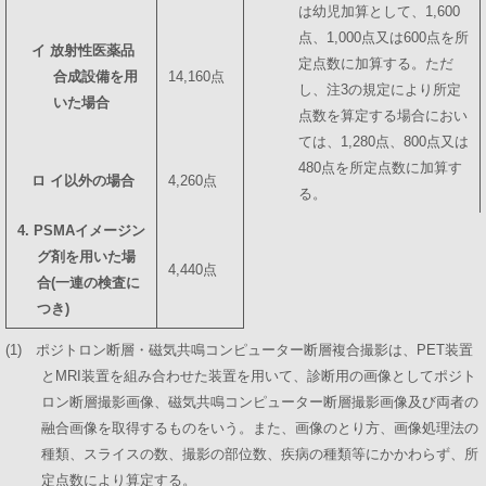
は幼児加算として、1,600
点、1,000点又は600点を所
イ 放射性医薬品
定点数に加算する。ただ
合成設備を用
14,160点
し、注3の規定により所定
いた場合
点数を算定する場合におい
ては、1,280点、800点又は
480点を所定点数に加算す
ロ イ以外の場合
4,260点
る。
4. PSMAイメージン
グ剤を用いた場
4,440点
合(一連の検査に
つき)
(1) ポジトロン断層・磁気共鳴コンピューター断層複合撮影は、PET装置
とMRI装置を組み合わせた装置を用いて、診断用の画像としてポジト
ロン断層撮影画像、磁気共鳴コンピューター断層撮影画像及び両者の
融合画像を取得するものをいう。また、画像のとり方、画像処理法の
種類、スライスの数、撮影の部位数、疾病の種類等にかかわらず、所
定点数により算定する。