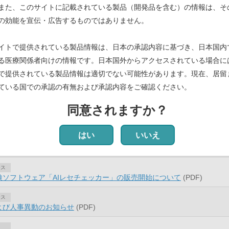
また、このサイトに記載されている製品（開発品を含む）の情報は、そ
の効能を宣伝・広告するものではありません。
良法人2020」に認定
(PDF)
イトで提供されている製品情報は、日本の承認内容に基づき、日本国内
ース
員会による確約計画の認定について
(PDF)
る医療関係者向けの情報です。日本国外からアクセスされている場合に
で提供されている製品情報は適切でない可能性があります。現在、居留
ース
ている国での承認の有無および承認内容をご確認ください。
よび人事異動のお知らせ
(PDF)
同意されますか？
ース
お知らせ
(PDF)
はい
いいえ
等への資金提供に関する情報（2018年度分）」を公開
ース
検ソフトウェア「AIレセチェッカー」の販売開始について
(PDF)
ース
よび人事異動のお知らせ
(PDF)