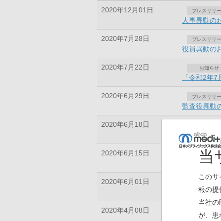
2020年12月01日
プレスリリ
人事異動の
2020年7月28日
プレスリリ
役員異動の
2020年7月22日
お知らせ
「令和2年
2020年6月29日
プレスリリ
監査役異動
2020年6月18日
プレスリリ
人事異動の
当
2020年6月15日
プレスリリ
アジアおよ
このサ
2020年6月01日
プレスリリ
報の提
組織改編お
当社の
2020年4月08日
お知らせ
が、患
新型コロナ