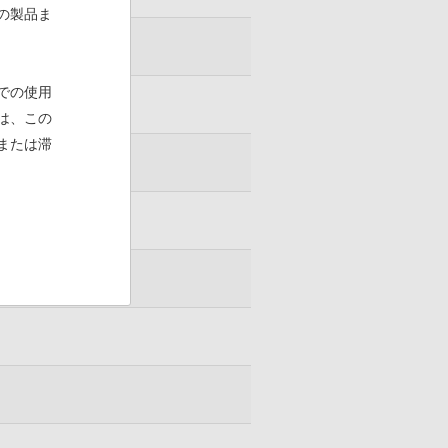
の製品ま
での使用
は、この
または滞