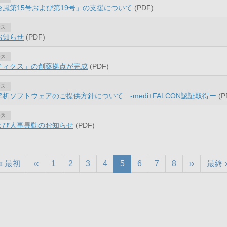
風第15号および第19号」の支援について
(PDF)
ース
お知らせ
(PDF)
ース
ティクス」の創薬拠点が完成
(PDF)
ース
析ソフトウェアのご提供方針について -medi+FALCON認証取得ー
(P
ース
よび人事異動のお知らせ
(PDF)
先
« 最初
前
‹‹
ペ
1
ペ
2
ペ
3
ペ
4
カ
5
ペ
6
ペ
7
ペ
8
次
››
最
最終 
頭
ペ
ー
ー
ー
ー
レ
ー
ー
ー
ペ
終
ペ
ー
ジ
ジ
ジ
ジ
ン
ジ
ジ
ジ
ー
ペ
ー
ジ
ト
ジ
ー
ジ
ペ
ジ
ー