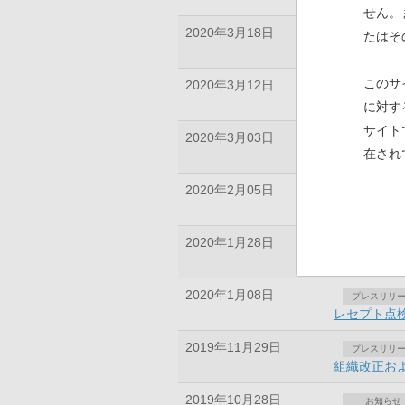
せん。
2020年3月18日
お知らせ
たはそ
「健康経営優
このサ
2020年3月12日
プレスリリ
公正取引委
に対す
サイト
2020年3月03日
プレスリリ
在され
組織改正お
2020年2月05日
プレスリリ
人事異動の
2020年1月28日
お知らせ
「医療機関
2020年1月08日
プレスリリ
レセプト点
2019年11月29日
プレスリリ
組織改正お
2019年10月28日
お知らせ