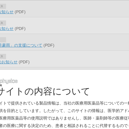
ース
お知らせ
(PDF)
ース
お知らせ
(PDF)
7月豪雨」の支援について
(PDF)
ース
のお知らせ
(PDF)
ース
お知らせ
(PDF)
サイトの内容について
ース
び周辺地域での核医学領域における 戦略的パートナーシップ契約の締結
イトで提供されている製品情報は、当社の医療用医薬品等についての一
ース
供を目的としています。したがって、このサイトの情報は、医学的アド
よび人事異動のお知らせ
(PDF)
医療用医薬品等の使用説明ではありませんし、医師・薬剤師等の医療従
者の医療に関する決定のため、患者と相談されることに代替するもので
ウイルス感染症『緊急事態宣言発令』への当社対応について
(PDF)