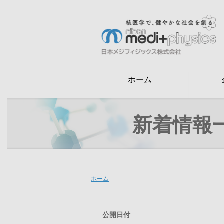
メ
イ
ン
検
コ
索
ン
テ
ホーム
ン
ツ
に
新着情報
移
動
ホーム
公開日付