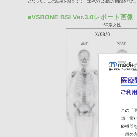
となった。この結果を踏まえて、速やかに治療が開始された
■VSBONE BSI Ver.3.0レポート画像
60歳女性
この「
師、歯
療機器
一般の