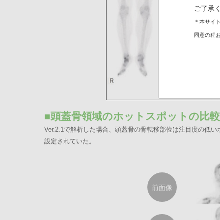
ご了承
＊本サイト
同意の程
■頭蓋骨領域のホットスポットの比較
Ver.2.1で解析した場合、頭蓋骨の骨転移部位は注目度の低
設定されていた。
前面像