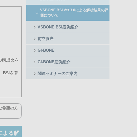
VSBONE BSI Ver.3.0による解析結果の評
価について
VSBONE BSI症例紹介
前立腺癌
GI-BONE
領域の構成比を
GI-BONE症例紹介
BSIを算
関連セミナーのご案内
ご希望の方
0による解