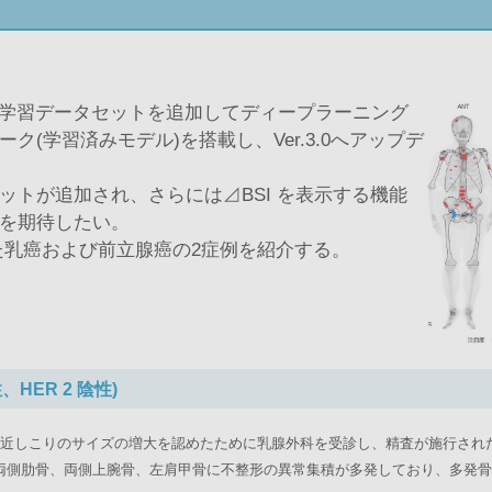
は、学習データセットを追加してディープラーニング
(学習済みモデル)を搭載し、Ver.3.0へアップデ
トが追加され、さらには⊿BSI を表示する機能
を期待したい。
析を行った乳癌および前立腺癌の2症例を紹介する。
HER 2 陰性)
最近しこりのサイズの増大を認めたために乳腺外科を受診し、精査が施行され
両側肋骨、両側上腕骨、左肩甲骨に不整形の異常集積が多発しており、多発骨