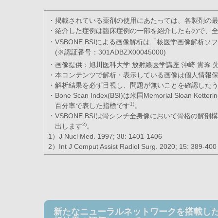
・掲載されている薬剤の使用にあたっては、各製剤の
・紹介した症例は臨床症例の一部を紹介したもので、
・VSBONE BSIによる画像解析は「核医学画像解析ソフト
(※認証番号：301ADBZX00045000)
・画像提供：旭川医科大学 放射線医学講座 沖崎 貴琢 
・本コンテンツで解析・表示している画像は個人情報
・解析結果を必ず目視し、問題が無いことを確認した
・Bone Scan Index(BSI)は米国Memorial Slo
1)
百分率で表した指標です
。
・VSBONE BSIは骨シンチ全身像において骨格の解
2)
出します
。
1）J Nucl Med. 1997; 38: 1401-1406
2）Int J Comput Assist Radiol Surg. 2020; 15: 389-400
新たなニューラルネットワークを搭載した核医学