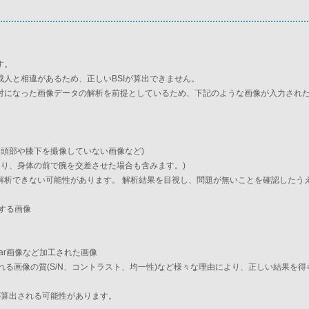
す。
人と相違があるため、正しいBSIが算出できません。
対になった画像データの解析を前提としているため、下記のような画像が入力され
、頭部や膝下を撮像していない画像など)
たり、身体の前で腕を交差させた場合も含みます。)
解析できない可能性があります。 解析結果を目視し、問題が無いことを確認したう
する画像
ar画像など加工された画像
れる画像の質(S/N、コントラスト、均一性)など様々な理由により、正しい結果を
が算出される可能性があります。