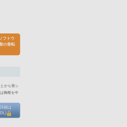
ソフトウ
蓋骨の骨転
ことから骨シ
は胸椎を中
の詳細は
DL)