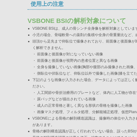
使用上の注意
VSBONE BSIの解析対象について
VSBONE BSIは、成人の骨シンチ全身像を解析対象としていま
小児の場合、骨端軟骨への薬剤の集積や全身の骨重量比など、成
頭頂から足先まで仰臥位で撮像されており、前面像と後面像が
く解析できません。
・ 前面像と後面像が対になっていない画像
・ 前面像と後面像が視野内の患者位置と異なる画像
・ 全身を撮像していない画像(胸部や腹部のみ撮像された画像
・ 側臥位や伏臥位など、仰臥位以外で撮像した画像(膝を立て
下記のような画像が入力された場合、データによっては正しく
ださい。
・ 人工関節や骨折治療用のプレートなど、体内に人工物が存在
・ 尿バッグなどが描出されている画像
・ 成人の正常骨格と著しく異なる形状の骨格を撮像した画像
・ 画像マスク処理、フィルタ処理、分解能補正処理、仮想Plan
VSBONEによる骨格の解剖構造認識は、撮像時の体位や入力さ
があります。
骨格の解剖構造認識が正しく行われていない場合、誤ったBSI