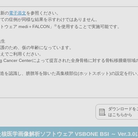
最新の
電子添文
を参照ください。
全ての症例が同様な結果を示すわけではありません。
※
ウェア medi＋FALCON」
を使用することで実施可能です。
先生
保護のため、仮の年齢になっています。
うえでご利用ください。
an Kettering Cancer Centerによって提言された全身骨格に対する骨転移腫瘍
剖構造を認識し、膀胱等を除いた高集積部位(ホットスポット)の設定を行い、
ダウンロードを
はこちらから
画像解析ソフトウェア VSBONE BSI ～ Ver.3.