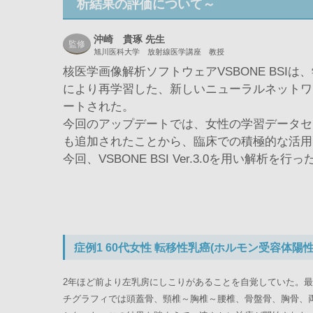
析結果の評価について～
沖崎 貴琢 先生
監修
旭川医科大学 放射線医学講座 教授
核医学画像解析ソフトウェアVSBONE BSI
により再学習した、新しいニューラルネットワーク
ートされた。
今回のアップデートでは、女性の学習データセッ
も追加されたことから、臨床での積極的な活用
今回、VSBONE BSI Ver.3.0を用い解
症例1 60代女性 転移性乳癌(ホルモン受容体陽性、
2年ほど前より左乳房にしこりがあることを自覚していた。
チグラフィでは頭蓋骨、頸椎～胸椎～腰椎、骨盤骨、胸骨、