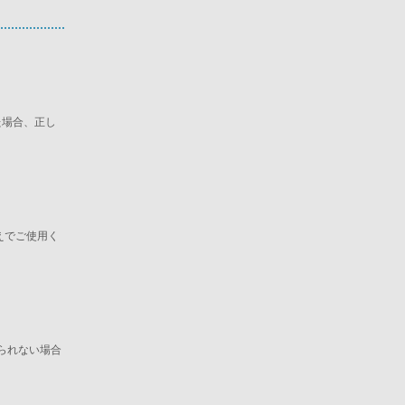
た場合、正し
えでご使用く
得られない場合