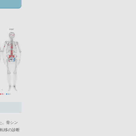
た。骨シン
転移の診断