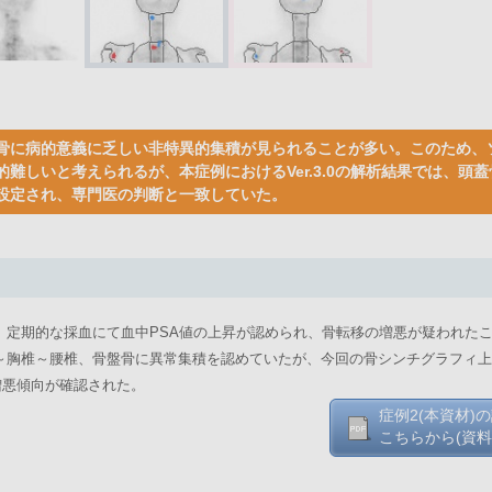
骨に病的意義に乏しい非特異的集積が見られることが多い。このため、
難しいと考えられるが、本症例におけるVer.3.0の解析結果では、頭
設定され、専門医の判断と一致していた。
。定期的な採血にて血中PSA値の上昇が認められ、骨転移の増悪が疑われた
～胸椎～腰椎、骨盤骨に異常集積を認めていたが、今回の骨シンチグラフィ上
増悪傾向が確認された。
症例2(本資材)
こちらから(資料