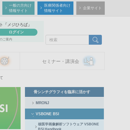
一般の方向け
医療関係者向け
企業サイト
情報サイト
情報サイト
ト
「メジひろば」
ログイン
検
検索
のご案内
索
セミナー・講演会
いて
Member
骨シンチグラフィを臨床に活かす
Side
Menu
MRONJ
VSBONE BSI
核医学画像解析ソフトウェア VSBONE
BSI Handbook