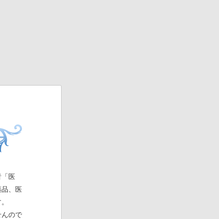
者「医
薬品、医
す。
せんので