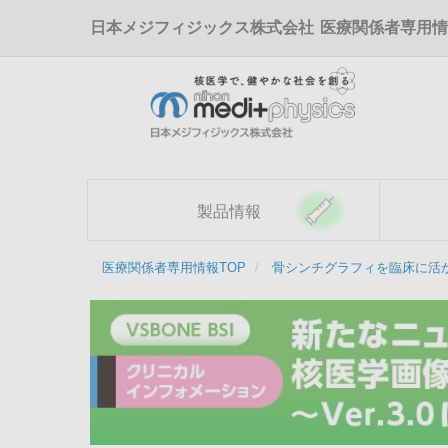
メ
日本メジフィジックス株式会社
医療関係者専用情
イ
ン
コ
ン
テ
ン
ツ
に
移
製品情報
動
医療関係者専用情報TOP
骨シンチグラフィを臨床に活