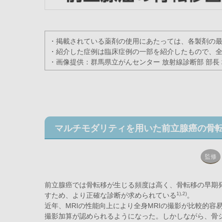
・掲載されている薬剤の使用にあたっては、各製剤の
・紹介した症例は臨床症例の一部を紹介したもので、
・画像提供：群馬県立がんセンター 放射線診断部 部長 
マルチモダリティを用いた前立腺癌の骨
監修
前立腺癌では骨転移が生じる頻度は高く、骨転移の早期
1),2)
すため、より正確な診断が求められている
。
近年、MRIの性能向上により全身MRIの撮影が比較的容
撮影加算が認められるようになった。しかしながら、骨