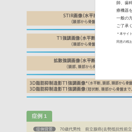
師、歯
療機器
一般の
ご了承
＊本サイト
同意の程
症例 1
70歳代男性 前立腺癌(去勢抵抗性前立