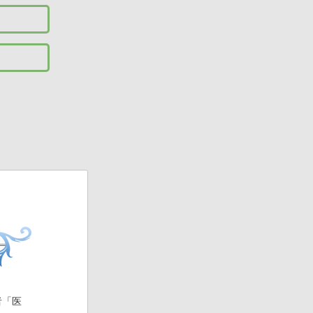
高い全身
強調画像を
者「医