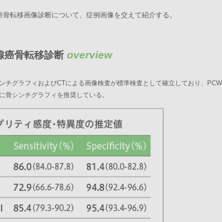
癌骨転移画像診断について、症例画像を交えて紹介する。
overview
腺癌骨転移診断
して骨シンチグラフィおよびCTによる画像検査が標準検査として確立しており、PCWG3(P
に骨シンチグラフィを推奨している。