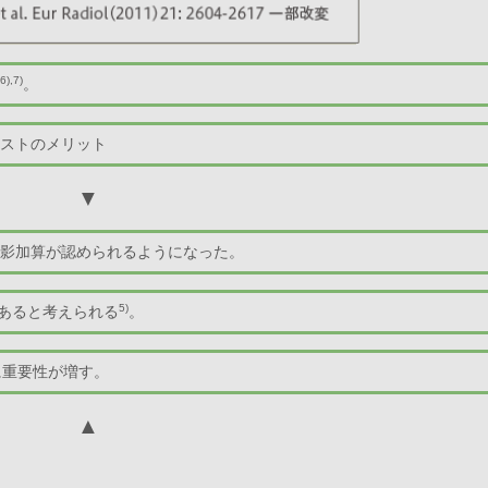
6),7)
。
コストのメリット
▼
撮影加算が認められるようになった。
5)
有用であると考えられる
。
に重要性が増す。
▲