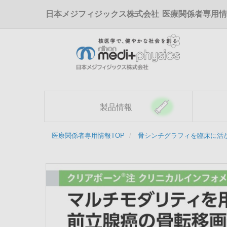
メ
日本メジフィジックス株式会社
医療関係者専用情
イ
ン
コ
ン
テ
ン
ツ
に
移
製品情報
動
医療関係者専用情報TOP
骨シンチグラフィを臨床に活