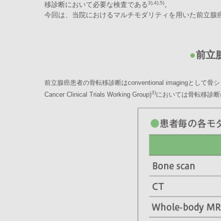
3),4),5)
移診断において必要な検査である
。
今回は、当院におけるマルチモダリティを用いた前立腺
●
前立
前立腺癌患者の骨転移診断はconventional imagingと
3)
Cancer Clinical Trials Working Group)
においては骨転移診断