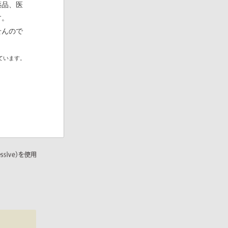
薬品、医
す。
せんので
ています。