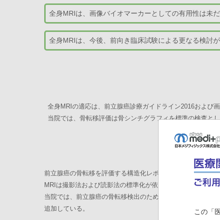
全身MRIは、画像バイオマーカーとしての有用性は未
全身MRIは、今後、前向き臨床試験による更なる検討
全身MRIの適応は、前立腺癌診療ガイドライン2016および
当院では、骨転移評価は骨シンチグラフィを標準の検査とし
●
当
前立腺癌の骨転移を評価する構造化レポートシステムであるMET
MRIは撮影法および読影法の標準化が依然として課題である
当院では、前立腺癌の骨転移検出のための全身MRI撮像の指
追加している。
この「