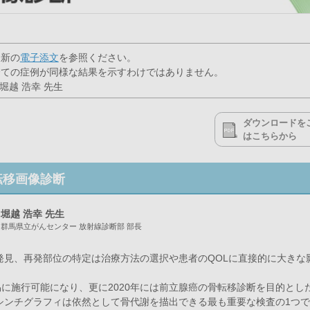
最新の
電子添文
を参照ください。
全ての症例が同様な結果を示すわけではありません。
堀越 浩幸 先生
ダウンロードを
はこちらから
転移画像診断
堀越 浩幸 先生
群馬県立がんセンター 放射線診断部 部長
発見、再発部位の特定は治療方法の選択や患者のQOLに直接的に大きな
易に施行可能になり、更に2020年には前立腺癌の骨転移診断を目的とした
シンチグラフィは依然として骨代謝を描出できる最も重要な検査の1つ