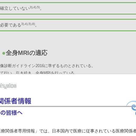
3),4),5)
だ確立していない
。
3),4),5),8)
が必要である
。
●
全身MRIの適応
画像診断ガイドライン2016に準ずるものとされている。
て行い、引き続き、全身MRIを行っている。
院での全身MRIの撮影法
8)
-RADS-Pが2017年に欧州泌尿器科学会より発表された
ものの、専門性の
。
針に準拠し、高b値拡散強調画像との融合画像作成のため、3D脂肪抑制造影T1
医療関係者専用情報」では、日本国内で医療に従事されている医療関係