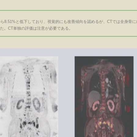
%から8.51%と低下しており、視覚的にも改善傾向を認めるが、CTでは全身骨に
た。CT単独の評価は注意が必要である。