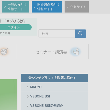
一般の方向け
医療関係者向け
企業サイト
情報サイト
情報サイト
ト
「メジひろば」
ログイン
検
検索
のご案内
索
セミナー・講演会
Member
骨シンチグラフィを臨床に活かす
Side
Menu
MRONJ
VSBONE BSI
VSBONE BSI症例紹介