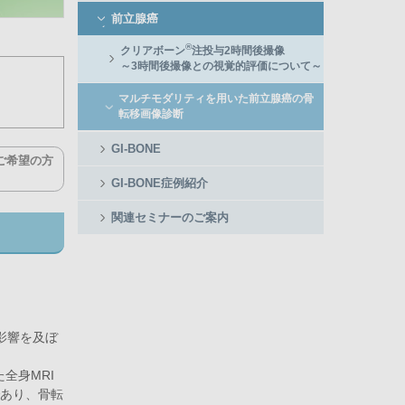
前立腺癌
®
クリアボーン
注投与2時間後撮像
～3時間後撮像との視覚的評価について～
マルチモダリティを用いた前立腺癌の骨
転移画像診断
GI-BONE
ご希望の方
GI-BONE症例紹介
関連セミナーのご案内
影響を及ぼ
全身MRI
であり、骨転