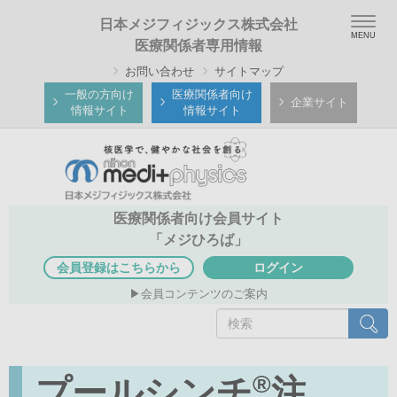
メ
Togg
日本メジフィジックス株式会社
イ
navig
医療関係者専用情報
ン
お問い合わせ
サイトマップ
コ
ン
一般の方向け
医療関係者向け
企業サイト
情報サイト
情報サイト
テ
ン
ツ
に
移
医療関係者向け会員サイト
動
「メジひろば」
会員登録はこちらから
ログイン
会員コンテンツのご案内
検
検索
索
®
プールシンチ
注