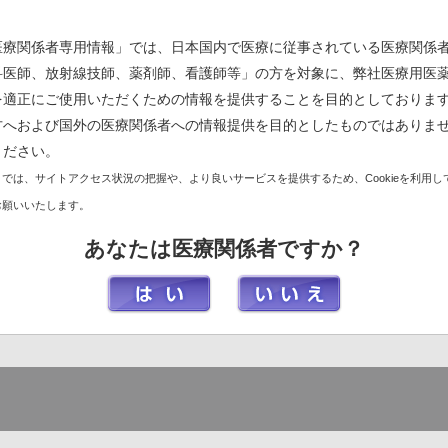
インタビューフォーム
(
医療関係者専用情報」では、日本国内で医療に従事されている医療関係
科医師、放射線技師、薬剤師、看護師等」の方を対象に、弊社医療用医
未開封の確認方法及び
を適正にご使用いただくための情報を提供することを目的としておりま
方へおよび国外の医療関係者への情報提供を目的としたものではありま
ジトリペンタートカル静注
ください。
タート静注1055mgの
では、サイトアクセス状況の把握や、より良いサービスを提供するため、Cookieを利用し
お願いいたします。
ご使用連絡シート
(125.78
あなたは医療関係者ですか？