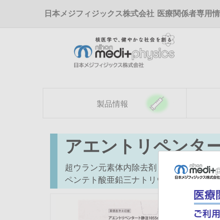
メ
日本メジフィジックス株式会社
医療関係者専用情
イ
ン
コ
ン
テ
ン
ツ
に
移
製品情報
動
アエントリペンタ
超ウラン元素体内除去剤
ペンテト酸亜鉛三ナトリウム注射液