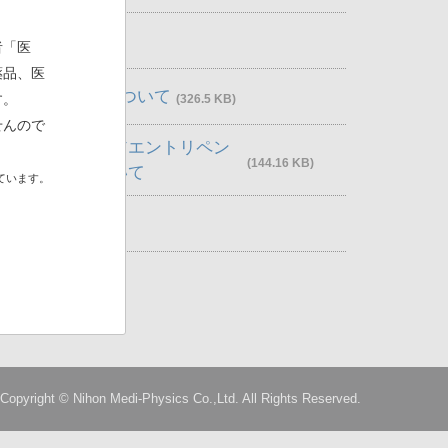
1021.55 KB)
者「医
薬品、医
正しい開封方法について
す。
(326.5 KB)
せんので
1000mg及びアエントリペン
(144.16 KB)
吸入投与方法について
ています。
 KB)
Copyright © Nihon Medi-Physics Co.,Ltd. All Rights Reserved.