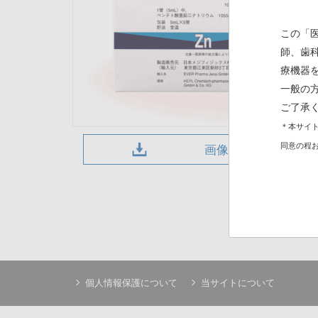
この「
師、歯
療機器
一般の
ご了承
＊本サイト
同意の程
画像ダウンロード
個人情報保護について
当サイトについて